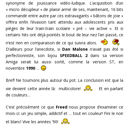
synonyme de jouissance vidéo-ludique. L’acquisition d’un
« micro décupleur » de plaisir armé de ses, maintenant, 16 bits
commandé entre autre par ces extravagants « bâtons de joie »
offrira enfin l’évasion tant attendu aux adolescents pris aux
pièges de leur train-train scolaire « pré – vie active ». Et si
certains hits ont déjà pointés le bout de leur nez l’an passé, ce
n’est rien en comparaison de ce qui suivra alors.
D’ailleurs pour l’anecdote, si
Dan Malone
n’avait pas été si
perfectionniste, son bijou
SPEEDBALL 2
dans sa version
Amiga serait lui aussi sortit, comme la version ST, en
novembre
1990
…
Bref! Ne tournons plus autour du pot. La conclusion est que la
vie devient cette année là: multicolore!
Et en parlant
de couleurs…
C’est précisément ce que
Freed
nous propose d’examiner ce
mois-ci: un jeu simple, addictif et … tout en couleur! Fini le noir
et blanc! Vive les années ’90!