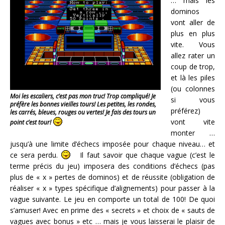
… mais les
dominos
vont aller de
plus en plus
vite. Vous
allez rater un
coup de trop,
et là les piles
(ou colonnes
Moi les escaliers, c’est pas mon truc! Trop compliqué! Je
si vous
préfère les bonnes vieilles tours! Les petites, les rondes,
préférez)
les carrés, bleues, rouges ou vertes! Je fais des tours un
vont vite
point c’est tour!
monter …
jusqu’à une limite d’échecs imposée pour chaque niveau… et
ce sera perdu.
Il faut savoir que chaque vague (c’est le
terme précis du jeu) imposera des conditions d’échecs (pas
plus de « x » pertes de dominos) et de réussite (obligation de
réaliser « x » types spécifique d’alignements) pour passer à la
vague suivante. Le jeu en comporte un total de 100! De quoi
s’amuser! Avec en prime des « secrets » et choix de « sauts de
vagues avec bonus » etc … mais je vous laisserai le plaisir de