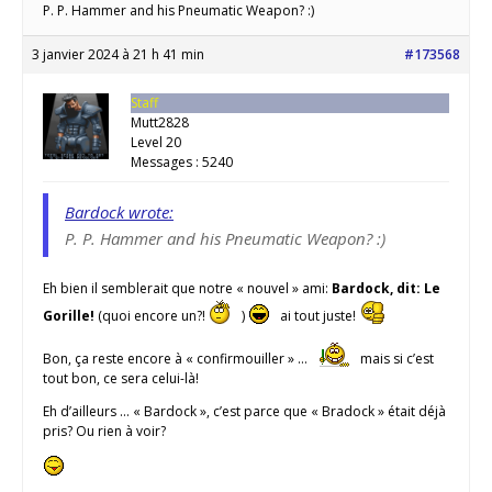
P. P. Hammer and his Pneumatic Weapon? :)
3 janvier 2024 à 21 h 41 min
#173568
Staff
Mutt2828
Level 20
Messages : 5240
Bardock wrote:
P. P. Hammer and his Pneumatic Weapon? :)
Eh bien il semblerait que notre « nouvel » ami:
Bardock, dit: Le
Gorille!
(quoi encore un?!
)
ai tout juste!
Bon, ça reste encore à « confirmouiller » …
mais si c’est
tout bon, ce sera celui-là!
Eh d’ailleurs … « Bardock », c’est parce que « Bradock » était déjà
pris? Ou rien à voir?