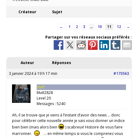
Créateur
Sujet
←
1
2
3
…
10
11
12
→
Partager sur vos réseaux sociaux préférés :
Auteur
Réponses
3 janvier 2024 à 19 h 17 min
#173563
Staff
Mutt2828
Level 20
Messages : 5240
Ah, il se trouve que je viens à l’instant d’avoir des news … donc
pour célébrer cette nouvelle année je vais vous donner un indice
bien bien (mais alors bien
) scabreux! Histoire de vous faire
marronner.
… en même temps si vous le comprenez vous