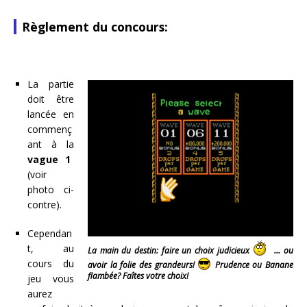
Règlement du concours:
La partie
doit être
lancée en
commenç
ant à la
vague 1
(voir
photo ci-
contre).
Cependan
t, au
La main du destin: faire un choix judicieux
… ou
cours du
avoir la folie des grandeurs!
Prudence ou Banane
flambée? Faîtes votre choix!
jeu vous
aurez