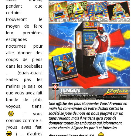
pendant que
certains
trouveront le
moyen de faire
leur premières
escapades
nocturnes pour
aller donner des
coups de pieds
dans les poubelles
… (ouais-ouais!
Faites pas les
malins! Je sais ce
que vous avez fait
bande de p’tits
Une affiche des plus éloquente: Vous! Prenant en
voyous, tiens!
main les commandes de votre destin! Certes la
société se joue de nous en nous plaçant sur un
J’ vous
tapis roulant, mais il ne tiens qu’à vous de
connais comme si
dompter toutes les embuches qui jalonneront
j’vous avais fait!
votre chemin. Alignez-les par 3 et faites les
) … d’autres