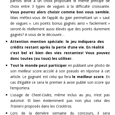
parfois droit à un choix proposant le même principe de
choix entre 3 types de vagues à la difficulté croissante.
Vous pourrez alors choisir comme bon vous semble.
Mais méfiez-vous de l’appât du gain permettant un « saut
de vagues ». Les points bonus gagnés ainsi « facilement »
seront-ils réellement aussi élevés que des points durement
gagnés? A vous de le découvrir…
Attention mention spéciale: le jeu indiquera des
crédits restant après la perte d’une vie. En réalité
c’est bel et bien des vies restantes! Vous pouvez
donc toutes (ou tous) les utiliser.
Tout le monde peut participer
en publiant une photo de
son meilleur score accolé à son pseudo en réponse à cet
article. Le gagnant est celui qui fera
le meilleur score
. En
cas d’égalité ce sera le premier à avoir publié son score qui
l’emportera.
L’usage de
Cheat-Codes,
même inclus au jeu, n’est pas
autorisé. Et bien évidemment pas non plus celui des
Trainers
proposés dans les
Cracktros.
Lors de la dernière semaine du concours, il sera