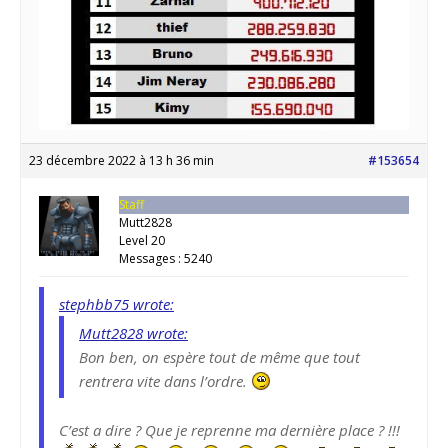
23 décembre 2022 à 13 h 36 min
#153654
Staff
Mutt2828
Level 20
Messages : 5240
stephbb75 wrote:
Mutt2828 wrote:
Bon ben, on espère tout de même que tout
rentrera vite dans l’ordre.
C’est a dire ? Que je reprenne ma dernière place ? !!!