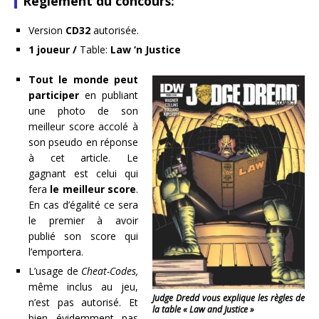
Règlement du concours:
Version
CD32
autorisée.
1 joueur /
Table:
Law ‘n Justice
Tout le monde peut
participer
en publiant
une photo de son
meilleur score accolé à
son pseudo en réponse
à cet article. Le
gagnant est celui qui
fera
le meilleur score
.
En cas d’égalité ce sera
le premier à avoir
publié son score qui
l’emportera.
L’usage de
Cheat-Codes,
même inclus au jeu,
Judge Dredd vous explique les règles de
n’est pas autorisé. Et
la table « Law and Justice »
bien évidemment pas