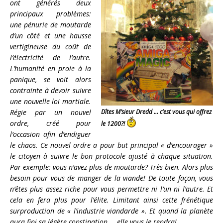
ont générés deux
principaux problèmes:
une pénurie de moutarde
d’un côté et une hausse
vertigineuse du coût de
l’électricité de l’autre.
L’humanité en proie à la
panique, se voit alors
contrainte à devoir suivre
une nouvelle loi martiale.
Régie par un nouvel
Dîtes M’sieur Dredd … c’est vous qui offrez
ordre, créé pour
le 1200?!
l’occasion afin d’endiguer
le chaos. Ce nouvel ordre a pour but principal « d’encourager »
le citoyen à suivre le bon protocole ajusté à chaque situation.
Par exemple: vous n’avez plus de moutarde? Très bien. Alors plus
besoin pour vous de manger de la viande! De toute façon, vous
n’êtes plus assez riche pour vous permettre ni l’un ni l’autre. Et
cela en fera plus pour l’élite. Limitant ainsi cette frénétique
surproduction de « l’industrie viandarde ». Et quand la planète
aura fini sa légère constipation … elle vous le rendra!