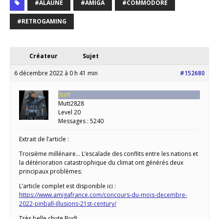
#ALAUNE
#AMIGA
#COMMODORE
#RETROGAMING
Créateur
Sujet
6 décembre 2022 à 0 h 41 min
#152680
Staff
Mutt2828
Level 20
Messages : 5240
Extrait de l’article :
Troisième millénaire… L’escalade des conflits entre les nations et
la détérioration catastrophique du climat ont générés deux
principaux problèmes:
L’article complet est disponible ici :
https://www.amigafrance.com/concours-du-mois-decembre-
2022-pinball-illusions-21st-century/
Très belle chute Bud!