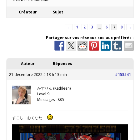
Créateur
Sujet
←
1
2
3
…
6
7
8
→
Partager sur vos réseaux sociaux préférés :
Auteur
Réponses
21 décembre 2022 à 13 h 13 min
#153541
かすりん (Kathleen)
Level 9
Messages : 885
すこし おくなた