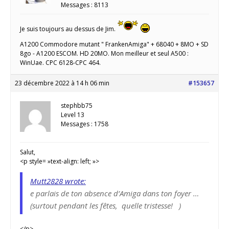
Messages : 8113
Je suis toujours au dessus de Jim.
A1200 Commodore mutant " FrankenAmiga" + 68040 + 8MO + SD
8go - A1200 ESCOM. HD 20MO. Mon meilleur et seul A500 :
WinUae. CPC 6128-CPC 464.
23 décembre 2022 à 14 h 06 min
#153657
stephbb75
Level 13
Messages : 1758
Salut,
<p style= »text-align: left; »>
Mutt2828 wrote:
e parlais de ton absence d’Amiga dans ton foyer …
(surtout pendant les fêtes, quelle tristesse! )
</p>