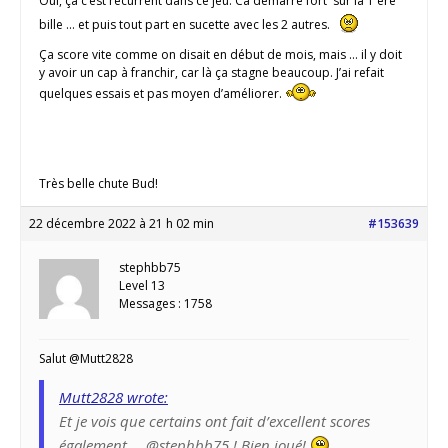
Oui, ça c’est récurrent dans ce jeu. Ca démarre fort sur la 1 ère
bille … et puis tout part en sucette avec les 2 autres.
Ça score vite comme on disait en début de mois, mais … il y doit
y avoir un cap à franchir, car là ça stagne beaucoup. J’ai refait
quelques essais et pas moyen d’améliorer.
Très belle chute Bud!
22 décembre 2022 à 21 h 02 min
#153639
stephbb75
Level 13
Messages : 1758
Salut @Mutt2828
Mutt2828 wrote:
Et je vois que certains ont fait d’excellent scores
également … @stephbb75 ! Bien joué!