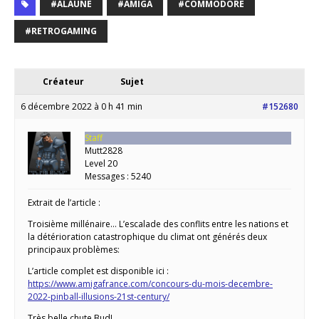
#ALAUNE
#AMIGA
#COMMODORE
#RETROGAMING
Créateur
Sujet
6 décembre 2022 à 0 h 41 min
#152680
Staff
Mutt2828
Level 20
Messages : 5240
Extrait de l’article :
Troisième millénaire… L’escalade des conflits entre les nations et
la détérioration catastrophique du climat ont générés deux
principaux problèmes:
L’article complet est disponible ici :
https://www.amigafrance.com/concours-du-mois-decembre-
2022-pinball-illusions-21st-century/
Très belle chute Bud!