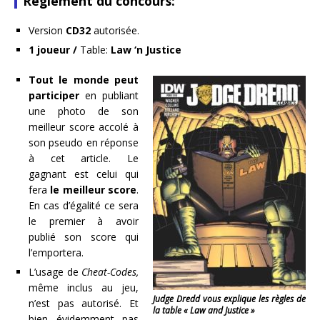
Règlement du concours:
Version
CD32
autorisée.
1 joueur /
Table:
Law ‘n Justice
Tout le monde peut
participer
en publiant
une photo de son
meilleur score accolé à
son pseudo en réponse
à cet article. Le
gagnant est celui qui
fera
le meilleur score
.
En cas d’égalité ce sera
le premier à avoir
publié son score qui
l’emportera.
L’usage de
Cheat-Codes,
même inclus au jeu,
Judge Dredd vous explique les règles de
n’est pas autorisé. Et
la table « Law and Justice »
bien évidemment pas