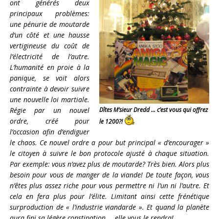
ont générés deux
principaux problèmes:
une pénurie de moutarde
d’un côté et une hausse
vertigineuse du coût de
l’électricité de l’autre.
L’humanité en proie à la
panique, se voit alors
contrainte à devoir suivre
une nouvelle loi martiale.
Régie par un nouvel
Dîtes M’sieur Dredd … c’est vous qui offrez
ordre, créé pour
le 1200?!
l’occasion afin d’endiguer
le chaos. Ce nouvel ordre a pour but principal « d’encourager »
le citoyen à suivre le bon protocole ajusté à chaque situation.
Par exemple: vous n’avez plus de moutarde? Très bien. Alors plus
besoin pour vous de manger de la viande! De toute façon, vous
n’êtes plus assez riche pour vous permettre ni l’un ni l’autre. Et
cela en fera plus pour l’élite. Limitant ainsi cette frénétique
surproduction de « l’industrie viandarde ». Et quand la planète
aura fini sa légère constipation … elle vous le rendra!