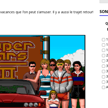
SON
s vacances que l’on peut s’amuser. Il y a aussi le trajet retour!
Q
1
1
1
2
3
3
3
3
3
A