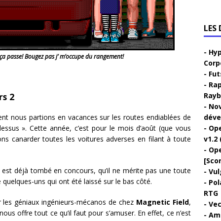
LES
Hyp
ça passe! Bougez pas j’ m’occupe du rangement!
Corp
Fut
Rap
rs 2
Rayb
Nov
nt nous partions en vacances sur les routes endiablées de
déve
dessus ». Cette année, c’est pour le mois d’août (que vous
Ope
lons canarder toutes les voitures adverses en filant à toute
v1.2 
Ope
[Sco
eu est déjà tombé en concours, qu’il ne mérite pas une toute
Vul
e quelques-uns qui ont été laissé sur le bas côté.
Pol
RTG
 les géniaux ingénieurs-mécanos de chez
Magnetic Field
,
Vec
ous offre tout ce qu’il faut pour s’amuser. En effet, ce n’est
Ami