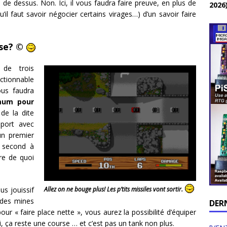
de dessus. Non. Ici, il vous faudra faire preuve, en plus de
2026
il faut savoir négocier certains virages…) d’un savoir faire
se? ©
de trois
tionnable
us faudra
mum pour
 de la dite
port avec
un premier
 second à
re de quoi
us jouissif
Allez on ne bouge plus! Les p’tits missiles vont sortir.
r des mines
DER
our « faire place nette », vous aurez la possibilité d’équiper
, ça reste une course … et c’est pas un tank non plus.