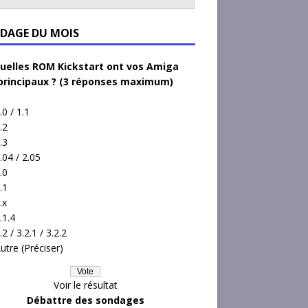
DAGE DU MOIS
uelles ROM Kickstart ont vos Amiga
principaux ? (3 réponses maximum)
.0 / 1.1
.2
.3
.04 / 2.05
.0
.1
.x
.1.4
.2 / 3.2.1 / 3.2.2
utre (Préciser)
Voir le résultat
Débattre des sondages