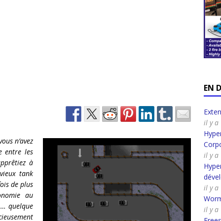
EN 
Exte
il y 
Hyper
vous n’avez
Corpo
e entre les
il y 
pprêtiez à
Hyper
vieux tank
déve
fois de plus
il y 
onomie au
Worm
 … quelque
il y a
icieusement
Frees