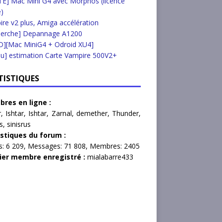
E] Mac Mini G4 avec Morphos (licence
e)
re v2 plus, Amiga accélération
herche] Depannage A1200
D][Mac MiniG4 + Odroid XU4]
u] estimation Carte Vampire 500V2+
TISTIQUES
res en ligne :
r
,
Ishtar
,
Ishtar
,
Zarnal
,
demether
,
Thunder
,
s
,
sinisrus
istiques du forum :
s:
6 209,
Messages:
71 808,
Membres:
2405
ier membre enregistré :
mialabarre433