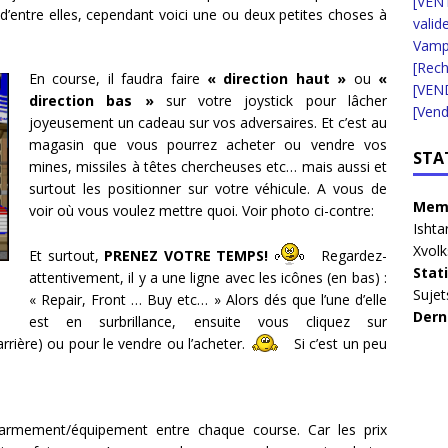
[VENT
e d’entre elles, cependant voici une ou deux petites choses à
valid
Vampi
[Rec
En course, il faudra faire
« direction haut »
ou
«
[VEN
direction bas »
sur votre joystick pour lâcher
[Vend
joyeusement un cadeau sur vos adversaires. Et c’est au
magasin que vous pourrez acheter ou vendre vos
STA
mines, missiles à têtes chercheuses etc… mais aussi et
surtout les positionner sur votre véhicule. A vous de
Memb
voir où vous voulez mettre quoi. Voir photo ci-contre:
Ishta
Xvolk
Et surtout,
PRENEZ VOTRE TEMPS!
Regardez-
Stat
attentivement, il y a une ligne avec les icônes (en bas) :
Sujet
« Repair, Front … Buy etc… » Alors dés que l’une d’elle
Dern
est en surbrillance, ensuite vous cliquez sur
arrière) ou pour le vendre ou l’acheter.
Si c’est un peu
 armement/équipement entre chaque course. Car les prix