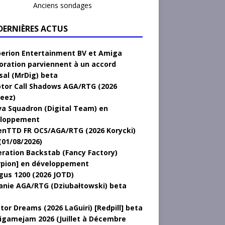
Anciens sondages
 DERNIÈRES ACTUS
erion Entertainment BV et Amiga
oration parviennent à un accord
sal (MrDig) beta
tor Call Shadows AGA/RTG (2026
eez)
a Squadron (Digital Team) en
loppement
nTTD FR OCS/AGA/RTG (2026 Korycki)
(01/08/2026)
ration Backstab (Fancy Factory)
rpion] en développement
gus 1200 (2026 JOTD)
anie AGA/RTG (Dziubałtowski) beta
tor Dreams (2026 LaGuiri) [Redpill] beta
gamejam 2026 (Juillet à Décembre