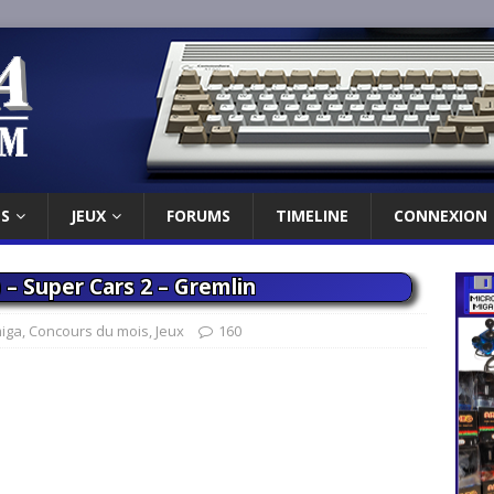
ES
JEUX
FORUMS
TIMELINE
CONNEXION
 – Super Cars 2 – Gremlin
iga
,
Concours du mois
,
Jeux
160