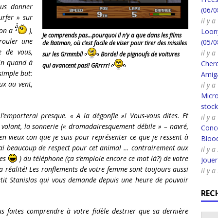
ous donner
(06/0
urfer » sur
il y a
’on a
),
Loony
Je comprends pas…pourquoi il n’y a que dans les films
rouler une
(05/0
de Batman, où c’est facile de viser pour tirer des missiles
e de vous,
il y a
sur les Grmmbll
Bordel de pignoufs de voitures
ain quand à
Cherc
qui avancent pas!! GRrrrr!
simple but:
Amig
ux au vent,
il y 
Micro
stoc
 l’emporterai presque. « A la dégonfle »! Vous-vous dites. Et
il y 
volant, la sonnerie (« dromadairesquement débile » – navré,
Conco
 en vieux con que je suis pour représenter ce que je ressent à
Bloo
j’ai beaucoup de respect pour cet animal … contrairement aux
il y a
ies
) du téléphone (ça s’emploie encore ce mot là?) de votre
Joue
réalité! Les ronflements de votre femme sont toujours aussi
il y a
petit Stanislas qui vous demande depuis une heure de pouvoir
REC
s faites comprendre à votre fidèle destrier que sa dernière