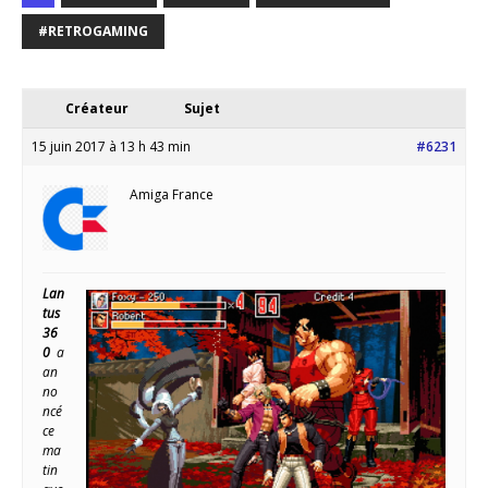
#RETROGAMING
Créateur
Sujet
15 juin 2017 à 13 h 43 min
#6231
Amiga France
Lan
tus
36
0
a
an
no
ncé
ce
ma
tin