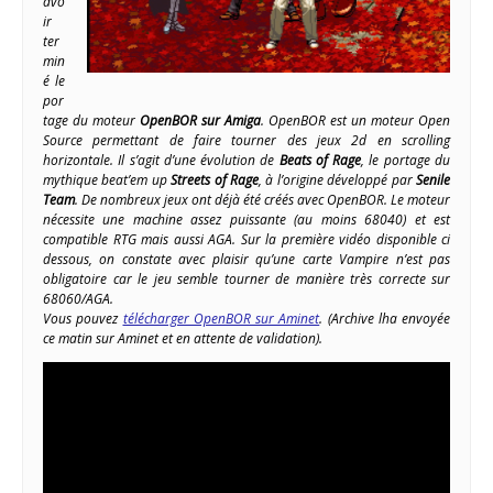
avo
ir
ter
min
é le
por
tage du moteur
OpenBOR sur Amiga
. OpenBOR est un moteur Open
Source permettant de faire tourner des jeux 2d en scrolling
horizontale. Il s’agit d’une évolution de
Beats of Rage
, le portage du
mythique beat’em up
Streets of Rage
, à l’origine développé par
Senile
Team
. De nombreux jeux ont déjà été créés avec OpenBOR. Le moteur
nécessite une machine assez puissante (au moins 68040) et est
compatible RTG mais aussi AGA. Sur la première vidéo disponible ci
dessous, on constate avec plaisir qu’une carte Vampire n’est pas
obligatoire car le jeu semble tourner de manière très correcte sur
68060/AGA.
Vous pouvez
télécharger OpenBOR sur Aminet
. (Archive lha envoyée
ce matin sur Aminet et en attente de validation).