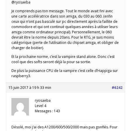
@ryosaeba
Je comprends pas ton message. Tout le monde avait fini avec
une carte accélératrice dans son amiga, du 030 au 060. (enfin
ceux qui n’ont pas basculé sur pc directement après la faillite de
commodore et qui ont continué quelques années à utiliser leurs
amiga comme ordinateur principal). Personnellement, le 060
devrait être la norme depuis 20ans. Pour le RTG, je suis moins
catégorique (perte de l’utilisation du chipset amiga, et obliger de
changer de boitier).
Et la prochaine norme, c’est la vampire stand alone. Donc c’est
cool que des softs seront déjà la pour sa sortie.
De plus la puissance CPU de la vampire c’est celle d’Happiga sur
raspberry3.
15 juin 2017 à 19 h 33 min
#6242
ryosaeba
Level 4
Messages : 143
Désolé, moi j’ai des A1200/600/500/2000 mais pas gonflés. Pour