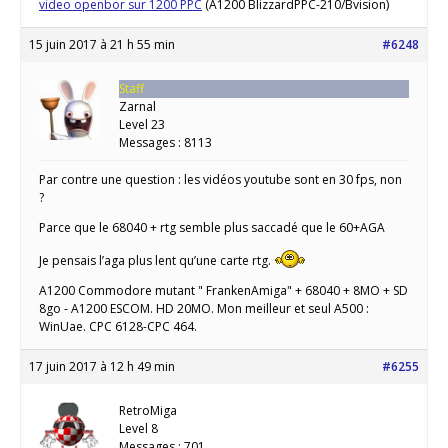
video openbor sur 1200 PPC
(A1200 BlizzardPPC-210/Bvision)
15 juin 2017 à 21 h 55 min
#6248
Staff
Zarnal
Level 23
Messages : 8113
Par contre une question : les vidéos youtube sont en 30 fps, non
?
Parce que le 68040 + rtg semble plus saccadé que le 60+AGA
Je pensais l’aga plus lent qu’une carte rtg.
A1200 Commodore mutant " FrankenAmiga" + 68040 + 8MO + SD
8go - A1200 ESCOM. HD 20MO. Mon meilleur et seul A500 :
WinUae. CPC 6128-CPC 464.
17 juin 2017 à 12 h 49 min
#6255
RetroMiga
Level 8
Messages : 701