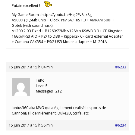
Putain excellent !
My Game Room : https://youtu.be/HeJ2Fv8ux8g
A500(+) (1,5Mb Chip + Clock) rev 8A.1 KS 1.3 + AMRAM 500+ +
Gotek (with sound hack)
A1200 2.0B Fixed + B1260/72Mhz/128Mb KS/WB 3.9 + CF Kingston
16Gb/PFS3 AIO + PSX to DB9 + Kipper2k CF card external Adapter
+ Cumana CAX354 + PS/2 USB Mouse adapter + M1201A
15 juin 2017 à 15 h 04 min
#6233
TuKo
Level 5
Messages : 212
lantus360 aka MVG qui a également realisé les ports de
CannonBall dernièrement, Duke3D, Strife, etc.
15 juin 2017 à 15 h 56 min
#6234