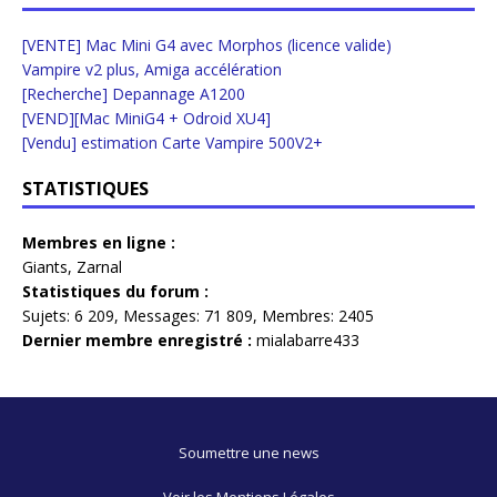
[VENTE] Mac Mini G4 avec Morphos (licence valide)
Vampire v2 plus, Amiga accélération
[Recherche] Depannage A1200
[VEND][Mac MiniG4 + Odroid XU4]
[Vendu] estimation Carte Vampire 500V2+
STATISTIQUES
Membres en ligne :
Giants
,
Zarnal
Statistiques du forum :
Sujets:
6 209,
Messages:
71 809,
Membres:
2405
Dernier membre enregistré :
mialabarre433
Soumettre une news