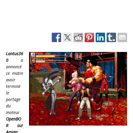
Lantus36
0
a
annoncé
ce matin
avoir
terminé
le
portage
du
moteur
OpenBO
R sur
Amiga
.