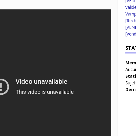
[VENT
valid
Vampi
[Rec
[VEN
[Vend
STA
Memb
Aucun
Stat
Sujet
Dern