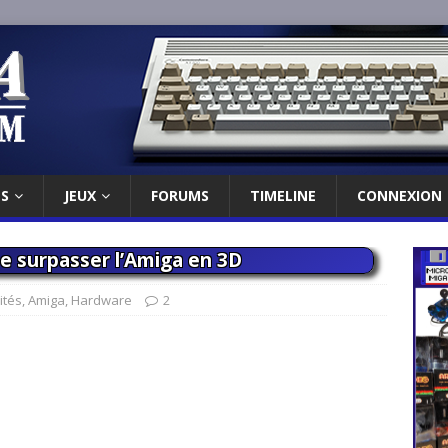
ES
JEUX
FORUMS
TIMELINE
CONNEXION
e surpasser l’Amiga en 3D
ités
,
Amiga
,
Hardware
2