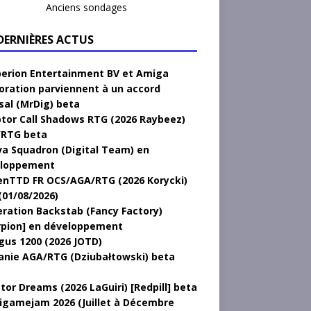
Anciens sondages
 DERNIÈRES ACTUS
erion Entertainment BV et Amiga
oration parviennent à un accord
sal (MrDig) beta
tor Call Shadows RTG (2026 Raybeez)
RTG beta
a Squadron (Digital Team) en
loppement
nTTD FR OCS/AGA/RTG (2026 Korycki)
(01/08/2026)
ration Backstab (Fancy Factory)
rpion] en développement
gus 1200 (2026 JOTD)
anie AGA/RTG (Dziubałtowski) beta
tor Dreams (2026 LaGuiri) [Redpill] beta
gamejam 2026 (Juillet à Décembre