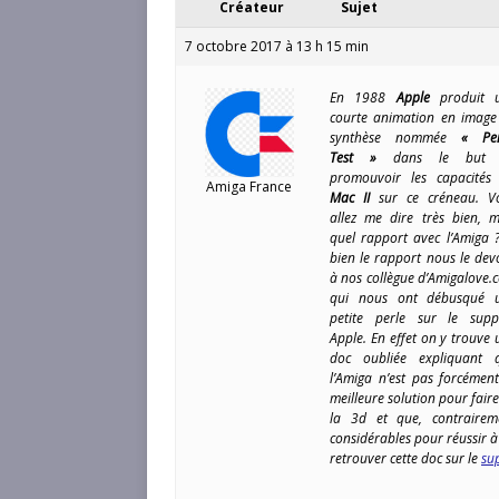
Créateur
Sujet
7 octobre 2017 à 13 h 15 min
En 1988
Apple
produit 
courte animation en image
synthèse nommée
« Pen
Test »
dans le but 
promouvoir les capacités
Amiga France
Mac II
sur ce créneau. V
allez me dire très bien, m
quel rapport avec l’Amiga ?
bien le rapport nous le dev
à nos collègue d’Amigalove.
qui nous ont débusqué 
petite perle sur le supp
Apple. En effet on y trouve 
doc oubliée expliquant 
l’Amiga n’est pas forcément
meilleure solution pour fair
la 3d et que, contrairem
considérables pour réussir à
retrouver cette doc sur le
su