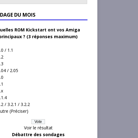
DAGE DU MOIS
uelles ROM Kickstart ont vos Amiga
principaux ? (3 réponses maximum)
.0 / 1.1
.2
.3
.04 / 2.05
.0
.1
.x
.1.4
.2 / 3.2.1 / 3.2.2
utre (Préciser)
Voir le résultat
Débattre des sondages