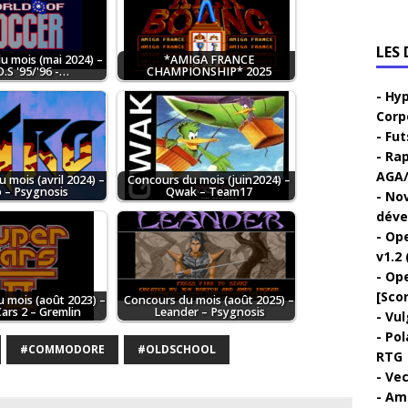
LES
u mois (mai 2024) –
*AMIGA FRANCE
.S '95/'96 -…
CHAMPIONSHIP* 2025
Hyp
Corp
Fut
Rap
AGA/
 mois (avril 2024) –
Concours du mois (juin2024) –
o – Psygnosis
Qwak – Team17
Nov
déve
Ope
v1.2 
Ope
[Sco
 mois (août 2023) –
Concours du mois (août 2025) –
ars 2 – Gremlin
Leander – Psygnosis
Vul
Pol
#COMMODORE
#OLDSCHOOL
RTG
Vec
Ami