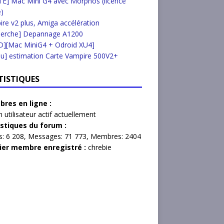
E] Mac Mini G4 avec Morphos (licence
e)
re v2 plus, Amiga accélération
herche] Depannage A1200
D][Mac MiniG4 + Odroid XU4]
u] estimation Carte Vampire 500V2+
TISTIQUES
res en ligne :
 utilisateur actif actuellement
istiques du forum :
s:
6 208,
Messages:
71 773,
Membres:
2404
ier membre enregistré :
chrebie