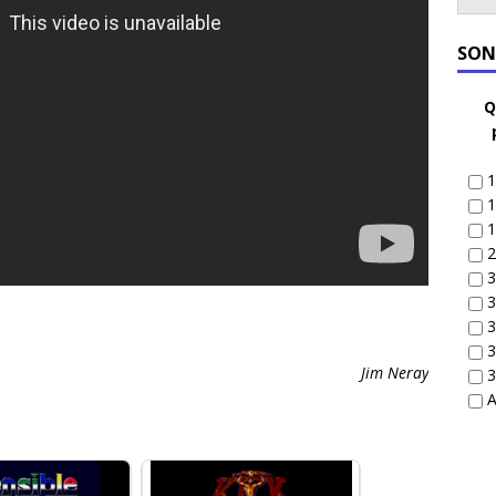
SON
Q
1
1
1
2
3
3
3
3
Jim Neray
3
A