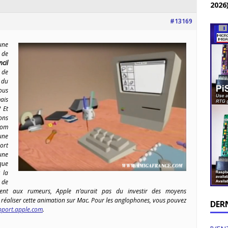
2026
#13169
une
 de
cil
de
 du
ous
ais
 Et
ons
com
une
ort
une
que
 la
e de
ent aux rumeurs, Apple n’aurait pas du investir des moyens
 réaliser cette animation sur Mac. Pour les anglophones, vous pouvez
DER
pport.apple.com
.