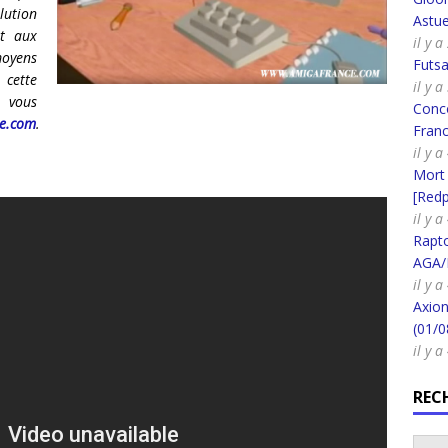
lution
Astue
nt aux
il y 
moyens
Futsa
cette
il y 
, vous
Conco
le.com
.
Fran
il y 
Mort
[Redpi
il y 
Rapt
AGA/
il y 
Axion
(01/0
il y 
REC