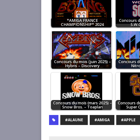
*AMIGA FRANCE
Concours d
CHAMPIONSHIP* 2024
S.W.O
Concours du mois (juin 2025) –
Concours du
Hybris – Discovery
Nitr
Concours du mois (mars 2025) –
Concours du
Snow Bros. – Toaplan
Super C
#ALAUNE
#AMIGA
#APPLE