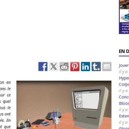
EN 
Joue
il y 
Hyper
on en
Corpo
ns le
il y 
ur ce
Conco
s quel
Bloo
ous le
il y 
us ont
Exte
le. En
il y 
nt que
Gloo