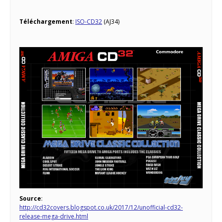
Téléchargement
:
ISO-CD32
(AJ34)
Source
:
http://cd32covers.blogspot.co.uk/2017/12/unofficial-cd32-
release-mega-drive.html