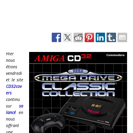
Hier
nous
étions
vendredi
et le site
CD32cov
ers
continu
sur
sa
lancé
en
nous
offrant
une