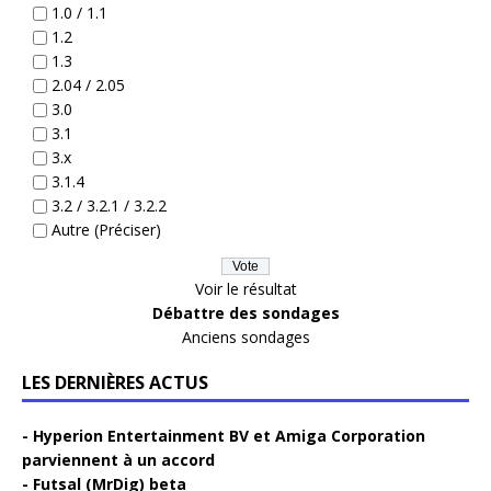
1.0 / 1.1
1.2
1.3
2.04 / 2.05
3.0
3.1
3.x
3.1.4
3.2 / 3.2.1 / 3.2.2
Autre (Préciser)
Voir le résultat
Débattre des sondages
Anciens sondages
LES DERNIÈRES ACTUS
Hyperion Entertainment BV et Amiga Corporation
parviennent à un accord
Futsal (MrDig) beta