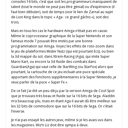
consoles 16 bits, c’est que soit les programmeurs manquaient de
talent (tout le monde ne peut pas être génial) ou d’expérience (il
faut bien débuter), soit de temps (voir le lien de Zarnal au sujet
de Lion King dans le topic « Aga : ce grand gâchis »), soit des
trois.
Mais en tous les cas le hardware Amiga n’était pas en cause.
Même le coprocesseur graphique de la Super Nintendo et son
fameux mode 7 pouvait être imités par une bonne
programmation sur Amiga. Voyez les effets de roto-zoom dans
le jeu de plateformes Mister Nutz (qui est pourtant Ecs), ou bien
la 3d mappé du sol, dans Xtrem-Racing (Aga), qui imite Super
Mario Kart, ou encore la 3d fluide des combats dans
Guardian(Aga) qui vaut celle de StarWing (ou StarFox) alors que
pourtant, la cartouche de ce jeu incluait une puce spéciale
apportant des fonctions supplémentaires à la Super Nintendo, je
veux parler de la puce « Super Fx ».
De ce fait j’ai été un peu déçu par la version Amiga de Cool Spot
que je trouvais très beau et fluide sur la 16 bits de Sega. Aladdin
m’a beaucoup plu, mais en étant Aga il aurait dû être meilleur sur
les 32 bits de commodore que sur la 16 bits de Sega. Or c’était
l’inverse.
Je n’ai pas essayé les autres jeux, même si je les avais vus dans
les magazines. Wiz’n Liz doit être sympa à deux.