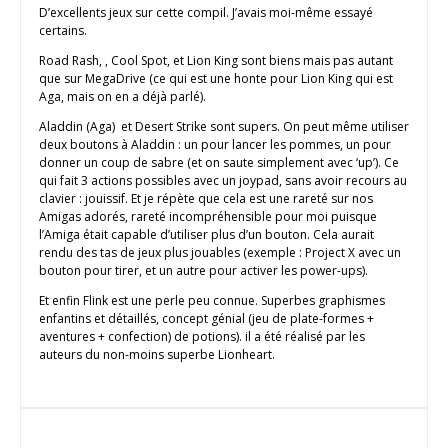
D’excellents jeux sur cette compil. J’avais moi-même essayé
certains.
Road Rash, , Cool Spot, et Lion King sont biens mais pas autant
que sur MegaDrive (ce qui est une honte pour Lion King qui est
Aga, mais on en a déjà parlé).
Aladdin (Aga) et Desert Strike sont supers. On peut même utiliser
deux boutons à Aladdin : un pour lancer les pommes, un pour
donner un coup de sabre (et on saute simplement avec ‘up’). Ce
qui fait 3 actions possibles avec un joypad, sans avoir recours au
clavier : jouissif. Et je répète que cela est une rareté sur nos
Amigas adorés, rareté incompréhensible pour moi puisque
l’Amiga était capable d’utiliser plus d’un bouton. Cela aurait
rendu des tas de jeux plus jouables (exemple : Project X avec un
bouton pour tirer, et un autre pour activer les power-ups).
Et enfin Flink est une perle peu connue. Superbes graphismes
enfantins et détaillés, concept génial (jeu de plate-formes +
aventures + confection) de potions). il a été réalisé par les
auteurs du non-moins superbe Lionheart.