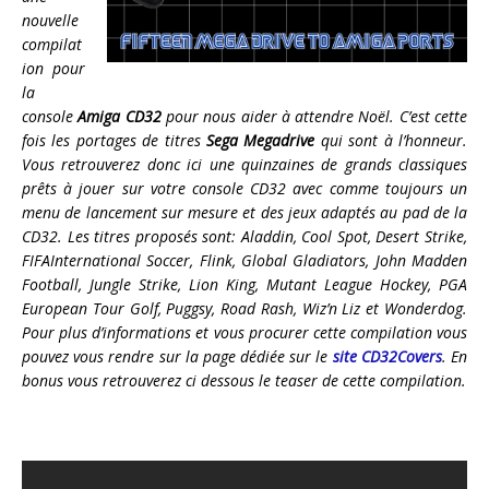
nouvelle
compilat
ion pour
la
console
Amiga CD32
pour nous aider à attendre Noël. C’est cette
fois les portages de titres
Sega Megadrive
qui sont à l’honneur.
Vous retrouverez donc ici une quinzaines de grands classiques
prêts à jouer sur votre console CD32 avec comme toujours un
menu de lancement sur mesure et des jeux adaptés au pad de la
CD32. Les titres proposés sont: Aladdin, Cool Spot, Desert Strike,
FIFAInternational Soccer, Flink, Global Gladiators, John Madden
Football, Jungle Strike, Lion King, Mutant League Hockey, PGA
European Tour Golf, Puggsy, Road Rash, Wiz’n Liz et Wonderdog.
Pour plus d’informations et vous procurer cette compilation vous
pouvez vous rendre sur la page dédiée sur le
site CD32Covers
. En
bonus vous retrouverez ci dessous le teaser de cette compilation.