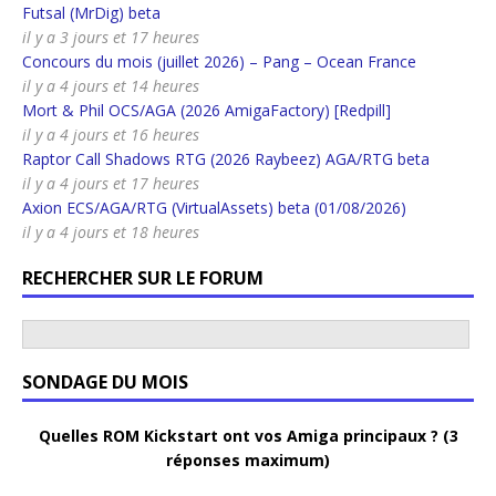
Futsal (MrDig) beta
il y a 3 jours et 17 heures
Concours du mois (juillet 2026) – Pang – Ocean France
il y a 4 jours et 14 heures
Mort & Phil OCS/AGA (2026 AmigaFactory) [Redpill]
il y a 4 jours et 16 heures
Raptor Call Shadows RTG (2026 Raybeez) AGA/RTG beta
il y a 4 jours et 17 heures
Axion ECS/AGA/RTG (VirtualAssets) beta (01/08/2026)
il y a 4 jours et 18 heures
RECHERCHER SUR LE FORUM
SONDAGE DU MOIS
Quelles ROM Kickstart ont vos Amiga principaux ? (3
réponses maximum)