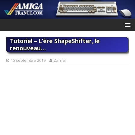
Tutoriel – L’ère ShapeShifter, le
renouveau…
15 septembre 2019
Zarnal