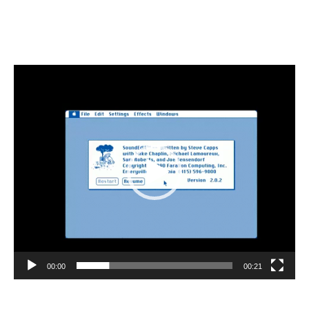
Lecteur
vidéo
00:00
00:21