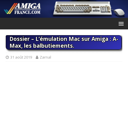
Dossier – L’émulation Mac sur Amiga : A-
Max, les balbutiements.
31 août 2019
Zarnal