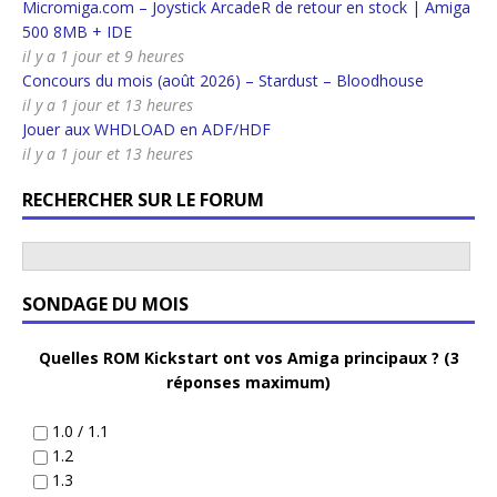
Micromiga.com – Joystick ArcadeR de retour en stock | Amiga
500 8MB + IDE
il y a 1 jour et 9 heures
Concours du mois (août 2026) – Stardust – Bloodhouse
il y a 1 jour et 13 heures
Jouer aux WHDLOAD en ADF/HDF
il y a 1 jour et 13 heures
RECHERCHER SUR LE FORUM
SONDAGE DU MOIS
Quelles ROM Kickstart ont vos Amiga principaux ? (3
réponses maximum)
1.0 / 1.1
1.2
1.3