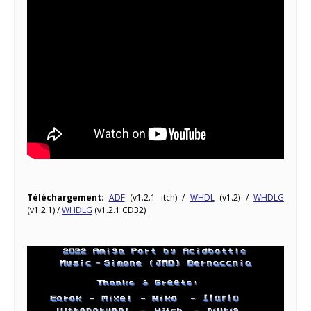
Téléchargement
:
ADF
(v1.2.1 itch) /
WHDL
(v1.2) /
WHDLG
(v1.2.1) /
WHDLG
(v1.2.1 CD32)