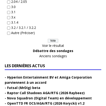
2.04 / 2.05
3.0
3.1
3.x
3.1.4
3.2 / 3.2.1 / 3.2.2
Autre (Préciser)
Voir le résultat
Débattre des sondages
Anciens sondages
LES DERNIÈRES ACTUS
Hyperion Entertainment BV et Amiga Corporation
parviennent à un accord
Futsal (MrDig) beta
Raptor Call Shadows AGA/RTG (2026 Raybeez)
Nova Squadron (Digital Team) en développement
OpenTTD FR OCS/AGA/RTG (2026 Korycki) v1.2