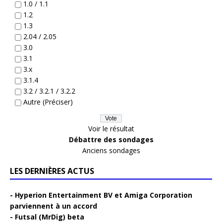
1.0 / 1.1
1.2
1.3
2.04 / 2.05
3.0
3.1
3.x
3.1.4
3.2 / 3.2.1 / 3.2.2
Autre (Préciser)
Voir le résultat
Débattre des sondages
Anciens sondages
LES DERNIÈRES ACTUS
Hyperion Entertainment BV et Amiga Corporation
parviennent à un accord
Futsal (MrDig) beta