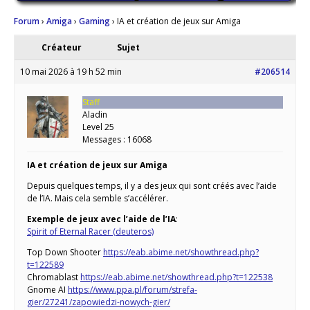
Forum
›
Amiga
›
Gaming
›
IA et création de jeux sur Amiga
Créateur
Sujet
10 mai 2026 à 19 h 52 min
#206514
Staff
Aladin
Level 25
Messages : 16068
IA et création de jeux sur Amiga
Depuis quelques temps, il y a des jeux qui sont créés avec l’aide
de l’IA. Mais cela semble s’accélérer.
Exemple de jeux avec l’aide de l’IA
:
Spirit of Eternal Racer (deuteros)
Top Down Shooter
https://eab.abime.net/showthread.php?
t=122589
Chromablast
https://eab.abime.net/showthread.php?t=122538
Gnome AI
https://www.ppa.pl/forum/strefa-
gier/27241/zapowiedzi-nowych-gier/