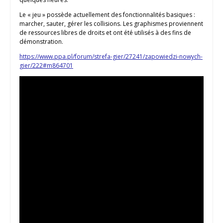
Le « jeu » possède actuellement des fonctionnalités basiques :
marcher, sauter, gérer les collisions. Les graphismes proviennent
de ressources libres de droits et ont été utilisés à des fins de
démonstration.
https://www.ppa.pl/forum/strefa-gier/27241/zapowiedzi-nowych-
gier/222#m864701