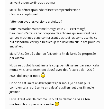
arrivent a s’en sortir pas trop mal
Maisil fautêtrecapablede relireet comprendresinon
c’estcatastrophique !
(attention avec les versions gratuites !)
Pour les machines comme l’Amiga et le CPC c’est mitigé,
beaucoup d’erreurs car propose des choses qui n’existent pas
sur ces machines et ne connaissent pas tout les composants, ce
qui est normal car il y a beaucoup moins d’info sur le net pour les
entraîner.
Mais l’IA coûte très cher en fait, voir la fin de la vidéo proposée
par Alama.
Nous au boulot ils ont limite le coup par utilisateur car sinon cela
monte vite, certains en ont abusé avec des factures de 1000 à
2000 dollars par mois
Donc on est limité à 500 requêtes par mois (je ne sais plus
combien cela représente en valeur) et s’il en faut plus il faut le
justifier.
Enfin il faut voir l’IA comme un outil, tu demande pas a ton
marteau de couper une planche