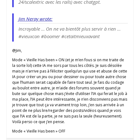
24/scalextric avec les rails) avec chatgpt.
Jim Neray wrote:
Incroyable … On ne va bientôt plus servir à rien …
#vieuxcon #boomer #cetaitmieuxavant
@Jim,
Mode « Vieille Has been » ON (et je m’en fous si on me traite de
la sorte lol) cette IA me sors par tous les côtés. Je suis désolée
mais je n’arrive pas à féliciter quelqu’un qui use et abuse de cette
IA pour créer un jeu ou pour dessiner ou pour toute autre chose
que l’humain serait capable de faire tout seul. Je fais du codage
au boulot entre autre, je m’aide des forums souvent quand je
bute sur quelque chose mais j’évite d’utiliser l’IA qui ferait le job à
ma place, l’IA peut être intéressante, je n’en disconviens pas mais
je trouve que tout ça va vraiment trop loin, j’en suis arrivée à un
point de ne plus lire/regarder des posts/vidéos quand je vois
que l’IA est de la partie, je ne suis pas la seule (heureusement).
Voilà perso ce que j’en pense.
Mode « Vieille Has been » OFF