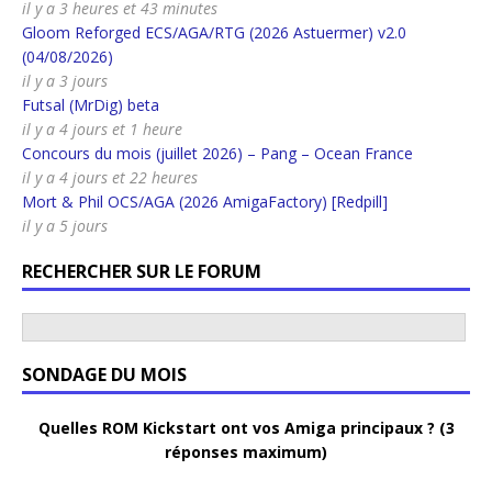
il y a 3 heures et 43 minutes
Gloom Reforged ECS/AGA/RTG (2026 Astuermer) v2.0
(04/08/2026)
il y a 3 jours
Futsal (MrDig) beta
il y a 4 jours et 1 heure
Concours du mois (juillet 2026) – Pang – Ocean France
il y a 4 jours et 22 heures
Mort & Phil OCS/AGA (2026 AmigaFactory) [Redpill]
il y a 5 jours
RECHERCHER SUR LE FORUM
SONDAGE DU MOIS
Quelles ROM Kickstart ont vos Amiga principaux ? (3
réponses maximum)