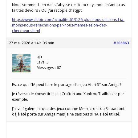
Nous sommes bien dans l’abysse de l’idiocraty: mon enfant tu as
fait tes devoirs ? Oui j’ai recopié chatgpt
https://www.clubic.com/actualite-613126-plus-nous-utilisons-l-ia-
moins-nous-reflechirions-par-nous-memes-selon-des-
chercheurs.html
27 mai 2026 à 14 h 06 min
#206863
ajfr
Level 3
Messages : 67
Est ce que l’IA peut faire le portage d’un jeu Atari ST sur Amiga?
Je rêverai de convertir le jeu Crafton and Xunk ou Trailblazer par
exemple.
J’ai vu également que des jeux comme Metrocross ou Sinbad ont
déjà été porté sur Amiga mais je ne sais pas si l’IA a été utilisé.