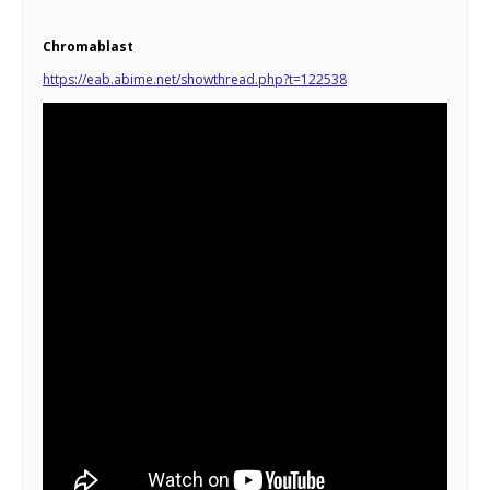
Chromablast
https://eab.abime.net/showthread.php?t=122538