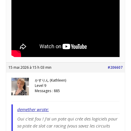
15 mai 2026 à 15 h 03 min
#206607
かすりん (Kathleen)
Level 9
Messages : 885
demether wrote:
Oui c’est fou ! J’ai un pote qui crée des logiciels pour
sa piste de slot car racing (vous savez les circuits