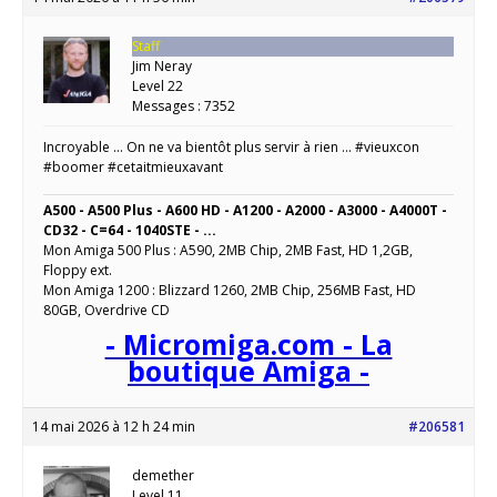
Staff
Jim Neray
Level 22
Messages : 7352
Incroyable … On ne va bientôt plus servir à rien … #vieuxcon
#boomer #cetaitmieuxavant
A500 - A500 Plus - A600 HD - A1200 - A2000 - A3000 - A4000T -
CD32 - C=64 - 1040STE - ...
Mon Amiga 500 Plus : A590, 2MB Chip, 2MB Fast, HD 1,2GB,
Floppy ext.
Mon Amiga 1200 : Blizzard 1260, 2MB Chip, 256MB Fast, HD
80GB, Overdrive CD
- Micromiga.com - La
boutique Amiga -
14 mai 2026 à 12 h 24 min
#206581
demether
Level 11