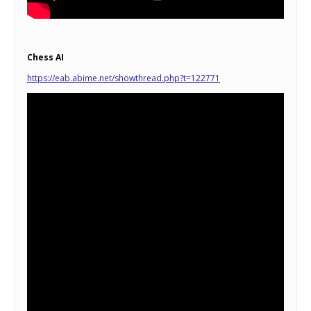
Chess AI
https://eab.abime.net/showthread.php?t=122771