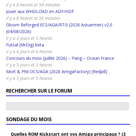
il y a 8 heures et 54 minutes
Jouer aux WHDLOAD en ADF/HDF
il y a 8 heures et 56 minutes
Gloom Reforged ECS/AGA/RTG (2026 Astuermer) v2.0
(04/08/2026)
il y a 3 jours et 5 heures
Futsal (MrDig) beta
il y a 4 jours et 6 heures
Concours du mois (juillet 2026) – Pang – Ocean France
il y a 5 jours et 3 heures
Mort & Phil OCS/AGA (2026 AmigaFactory) [Redpill]
il y a 5 jours et 5 heures
RECHERCHER SUR LE FORUM
SONDAGE DU MOIS
Quelles ROM Kickstart ont vos Amiga principaux ? (3