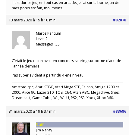
Il est dur ce jeu, en tout cas en arcade. Je l’ai sur la borne, un de
mes potes est fan, moi moins…
13 mars 2020 à 19 h 10 min
#82878
MarcelPentium
Level 2
Messages : 35
C’etait le jeu qu’on avait en concours scoring sur borne d’arcade
l’année derniere!
Pas super evident a partir du 4 ene niveau.
Amstrad cpc, Atari STF/E, Atari Mega STE, Falcon, Amiga 1200 et
2000, Alice 90, Lazer 310, TO8, C64, Atari ABC, Mégadrive, Snes,
Dreamcast, GameCube, WII, WII U, PS2, PS3, Xbox, Xbox 360.
31 mars 2020 à 19 h 37 min
#83686
Staff
Jim Neray