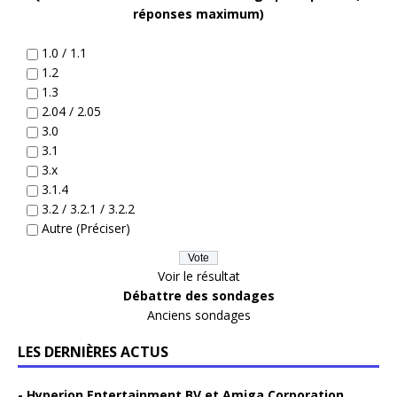
réponses maximum)
1.0 / 1.1
1.2
1.3
2.04 / 2.05
3.0
3.1
3.x
3.1.4
3.2 / 3.2.1 / 3.2.2
Autre (Préciser)
Voir le résultat
Débattre des sondages
Anciens sondages
LES DERNIÈRES ACTUS
Hyperion Entertainment BV et Amiga Corporation