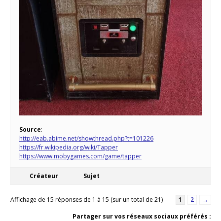
Source
:
http://eab.abime.net/showthread.php?t=101226
https://fr.wikipedia.org/wiki/Tapper
https://www.mobygames.com/game/tapper
Créateur
Sujet
Affichage de 15 réponses de 1 à 15 (sur un total de 21)
1
2
→
Partager sur vos réseaux sociaux préférés :