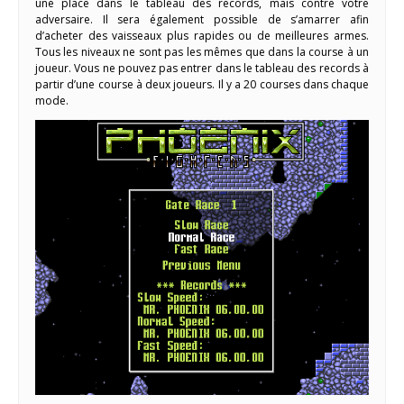
une place dans le tableau des records, mais contre votre
adversaire. Il sera également possible de s’amarrer afin
d’acheter des vaisseaux plus rapides ou de meilleures armes.
Tous les niveaux ne sont pas les mêmes que dans la course à un
joueur. Vous ne pouvez pas entrer dans le tableau des records à
partir d’une course à deux joueurs. Il y a 20 courses dans chaque
mode.