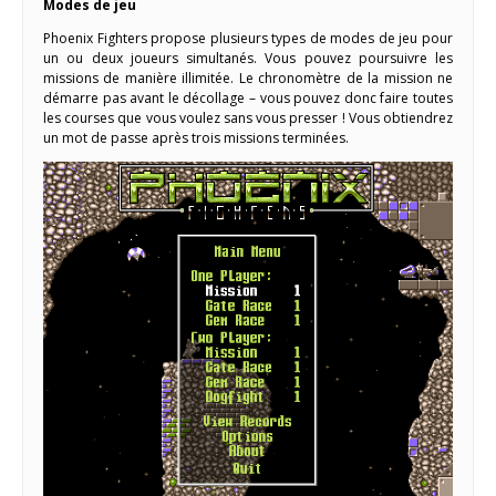
Modes de jeu
Phoenix Fighters propose plusieurs types de modes de jeu pour
un ou deux joueurs simultanés. Vous pouvez poursuivre les
missions de manière illimitée. Le chronomètre de la mission ne
démarre pas avant le décollage – vous pouvez donc faire toutes
les courses que vous voulez sans vous presser ! Vous obtiendrez
un mot de passe après trois missions terminées.