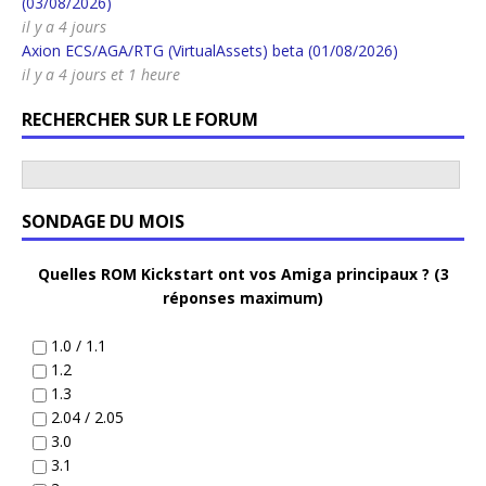
(03/08/2026)
il y a 4 jours
Axion ECS/AGA/RTG (VirtualAssets) beta (01/08/2026)
il y a 4 jours et 1 heure
RECHERCHER SUR LE FORUM
SONDAGE DU MOIS
Quelles ROM Kickstart ont vos Amiga principaux ? (3
réponses maximum)
1.0 / 1.1
1.2
1.3
2.04 / 2.05
3.0
3.1