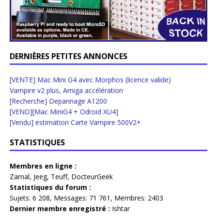
DERNIÈRES PETITES ANNONCES
[VENTE] Mac Mini G4 avec Morphos (licence valide)
Vampire v2 plus, Amiga accélération
[Recherche] Depannage A1200
[VEND][Mac MiniG4 + Odroid XU4]
[Vendu] estimation Carte Vampire 500V2+
STATISTIQUES
Membres en ligne :
Zarnal
,
Jeeg
,
Teuff
,
DocteurGeek
Statistiques du forum :
Sujets:
6 208,
Messages:
71 761,
Membres:
2403
Dernier membre enregistré :
Ishtar