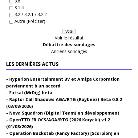
3.x
3.1.4
3.2 / 3.2.1 / 3.2.2
Autre (Préciser)
Voir le résultat
Débattre des sondages
Anciens sondages
LES DERNIÈRES ACTUS
Hyperion Entertainment BV et Amiga Corporation
parviennent à un accord
Futsal (MrDig) beta
Raptor Call Shadows AGA/RTG (Raybeez) Beta 0.8.2
(03/08/2026)
Nova Squadron (Digital Team) en développement
OpenTTD FR OCS/AGA/RTG (2026 Korycki) v1.2
(01/08/2026)
Operation Backstab (Fancy Factory) [Scorpion] en