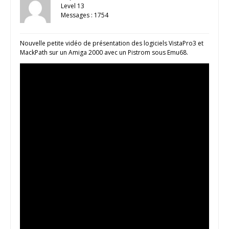
Level 13
Messages : 1754
Nouvelle petite vidéo de présentation des logiciels VistaPro3 et
MackPath sur un Amiga 2000 avec un Pistrom sous Emu68.