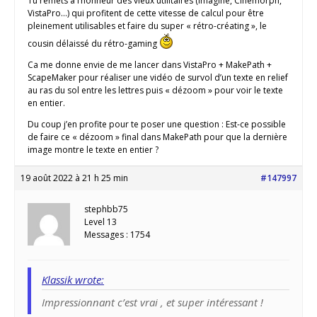
Tu remets à l’honneur des vieux utilitaires (Imagine, Cinemorph,
VistaPro…) qui profitent de cette vitesse de calcul pour être
pleinement utilisables et faire du super « rétro-créating », le
cousin délaissé du rétro-gaming
Ca me donne envie de me lancer dans VistaPro + MakePath +
ScapeMaker pour réaliser une vidéo de survol d’un texte en relief
au ras du sol entre les lettres puis « dézoom » pour voir le texte
en entier.
Du coup j’en profite pour te poser une question : Est-ce possible
de faire ce « dézoom » final dans MakePath pour que la dernière
image montre le texte en entier ?
19 août 2022 à 21 h 25 min
#147997
stephbb75
Level 13
Messages : 1754
Klassik wrote:
Impressionnant c’est vrai , et super intéressant !