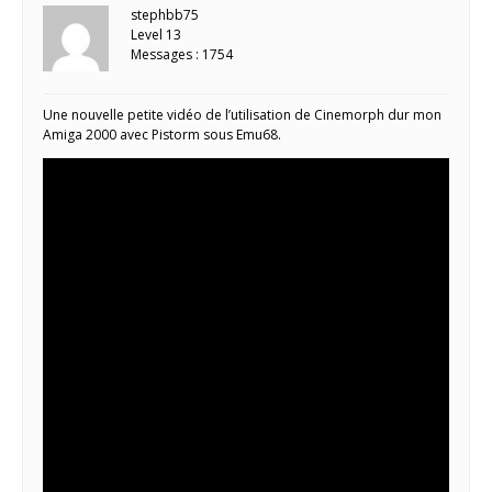
stephbb75
Level 13
Messages : 1754
Une nouvelle petite vidéo de l’utilisation de Cinemorph dur mon
Amiga 2000 avec Pistorm sous Emu68.