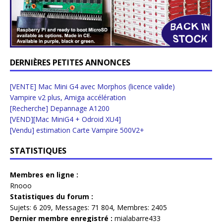
DERNIÈRES PETITES ANNONCES
[VENTE] Mac Mini G4 avec Morphos (licence valide)
Vampire v2 plus, Amiga accélération
[Recherche] Depannage A1200
[VEND][Mac MiniG4 + Odroid XU4]
[Vendu] estimation Carte Vampire 500V2+
STATISTIQUES
Membres en ligne :
Rnooo
Statistiques du forum :
Sujets:
6 209,
Messages:
71 804,
Membres:
2405
Dernier membre enregistré :
mialabarre433