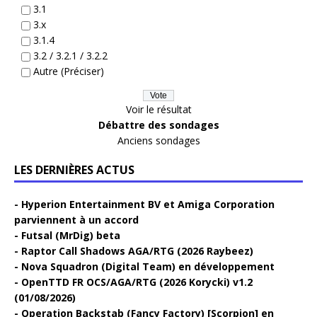
3.1
3.x
3.1.4
3.2 / 3.2.1 / 3.2.2
Autre (Préciser)
Voir le résultat
Débattre des sondages
Anciens sondages
LES DERNIÈRES ACTUS
Hyperion Entertainment BV et Amiga Corporation
parviennent à un accord
Futsal (MrDig) beta
Raptor Call Shadows AGA/RTG (2026 Raybeez)
Nova Squadron (Digital Team) en développement
OpenTTD FR OCS/AGA/RTG (2026 Korycki) v1.2
(01/08/2026)
Operation Backstab (Fancy Factory) [Scorpion] en