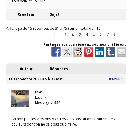
Très belle chute Bud!
Créateur
Sujet
Affichage de 15 réponses de 31 à 45 (sur un total de 116)
←
1
2
3
4
…
6
7
8
→
Partager sur vos réseaux sociaux préférés :
Auteur
Réponses
11 septembre 2022 à 9 h 33 min
#149069
thief
Level 7
Messages : 538
Ah non pas les versions Aga. Les versions où on rajoutent des
couleurs dont on ne sait pas quoi faire.