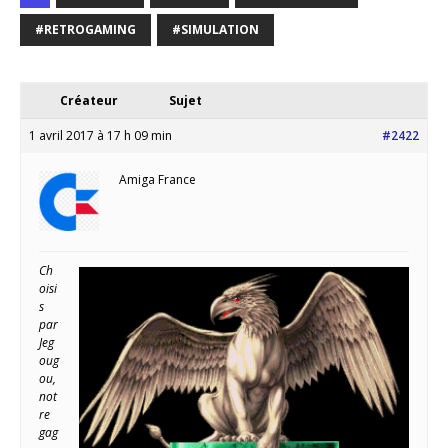
#RETROGAMING
#SIMULATION
Créateur
Sujet
1 avril 2017 à 17 h 09 min
#2422
Amiga France
Ch
oisi
s
par
Jeg
oug
ou,
not
re
gag