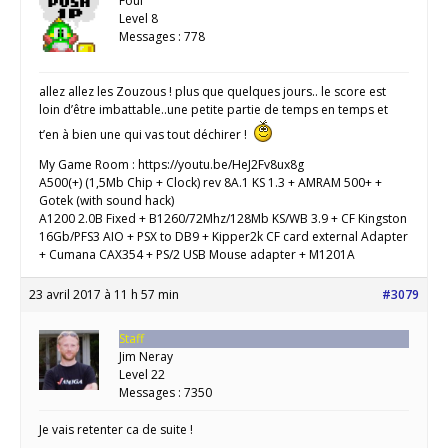
Foul
Level 8
Messages : 778
allez allez les Zouzous ! plus que quelques jours.. le score est
loin d’être imbattable..une petite partie de temps en temps et
t’en à bien une qui vas tout déchirer !
My Game Room : https://youtu.be/HeJ2Fv8ux8g
A500(+) (1,5Mb Chip + Clock) rev 8A.1 KS 1.3 + AMRAM 500+ +
Gotek (with sound hack)
A1200 2.0B Fixed + B1260/72Mhz/128Mb KS/WB 3.9 + CF Kingston
16Gb/PFS3 AIO + PSX to DB9 + Kipper2k CF card external Adapter
+ Cumana CAX354 + PS/2 USB Mouse adapter + M1201A
23 avril 2017 à 11 h 57 min
#3079
Staff
Jim Neray
Level 22
Messages : 7350
Je vais retenter ca de suite !