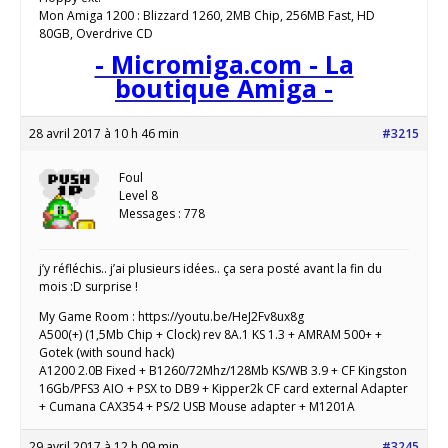
Mon Amiga 1200 : Blizzard 1260, 2MB Chip, 256MB Fast, HD
80GB, Overdrive CD
- Micromiga.com - La
boutique Amiga -
28 avril 2017 à 10 h 46 min
#3215
Foul
Level 8
Messages : 778
j’y réfléchis.. j’ai plusieurs idées.. ça sera posté avant la fin du
mois :D surprise !
My Game Room : https://youtu.be/HeJ2Fv8ux8g
A500(+) (1,5Mb Chip + Clock) rev 8A.1 KS 1.3 + AMRAM 500+ +
Gotek (with sound hack)
A1200 2.0B Fixed + B1260/72Mhz/128Mb KS/WB 3.9 + CF Kingston
16Gb/PFS3 AIO + PSX to DB9 + Kipper2k CF card external Adapter
+ Cumana CAX354 + PS/2 USB Mouse adapter + M1201A
29 avril 2017 à 12 h 09 min
#3245