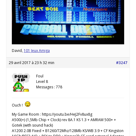
David,
101 Jeux Amiga
29 avril 2017 à 23 h 32 min
#3247
Foul
Level 8
Messages : 778
Ouch !
My Game Room : https://youtu.be/HeJ2Fv8ux8g
A500(+) (1,5Mb Chip + Clock) rev 8A.1 KS 1.3 + AMRAM 500+ +
Gotek (with sound hack)
A1200 2.0B Fixed + B1260/72Mhz/128Mb KS/WB 3.9 + CF Kingston