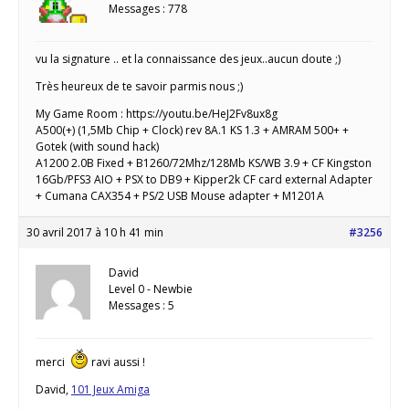
Messages : 778
vu la signature .. et la connaissance des jeux..aucun doute ;)
Très heureux de te savoir parmis nous ;)
My Game Room : https://youtu.be/HeJ2Fv8ux8g
A500(+) (1,5Mb Chip + Clock) rev 8A.1 KS 1.3 + AMRAM 500+ +
Gotek (with sound hack)
A1200 2.0B Fixed + B1260/72Mhz/128Mb KS/WB 3.9 + CF Kingston
16Gb/PFS3 AIO + PSX to DB9 + Kipper2k CF card external Adapter
+ Cumana CAX354 + PS/2 USB Mouse adapter + M1201A
30 avril 2017 à 10 h 41 min
#3256
David
Level 0 - Newbie
Messages : 5
merci
ravi aussi !
David,
101 Jeux Amiga