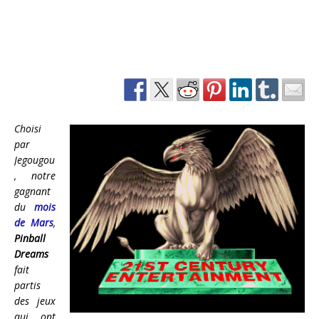
Choisi
par
Jegougou
, notre
gagnant
du
mois
de Mars
,
Pinball
Dreams
fait
partis
des jeux
qui ont