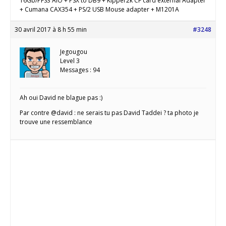
16Gb/PFS3 AIO + PSX to DB9 + Kipper2k CF card external Adapter
+ Cumana CAX354 + PS/2 USB Mouse adapter + M1201A
30 avril 2017 à 8 h 55 min
#3248
Jegougou
Level 3
Messages : 94
Ah oui David ne blague pas :)
Par contre @david : ne serais tu pas David Taddei ? ta photo je
trouve une ressemblance