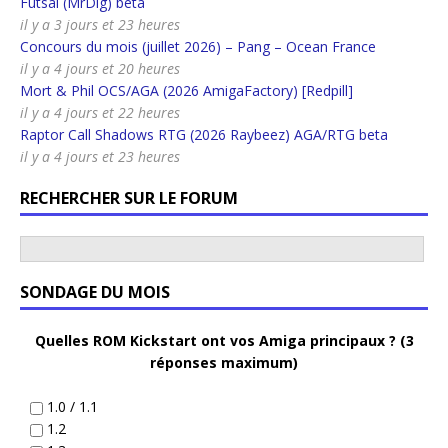
Futsal (MrDig) beta
il y a 3 jours et 23 heures
Concours du mois (juillet 2026) – Pang – Ocean France
il y a 4 jours et 20 heures
Mort & Phil OCS/AGA (2026 AmigaFactory) [Redpill]
il y a 4 jours et 22 heures
Raptor Call Shadows RTG (2026 Raybeez) AGA/RTG beta
il y a 4 jours et 23 heures
RECHERCHER SUR LE FORUM
SONDAGE DU MOIS
Quelles ROM Kickstart ont vos Amiga principaux ? (3
réponses maximum)
1.0 / 1.1
1.2