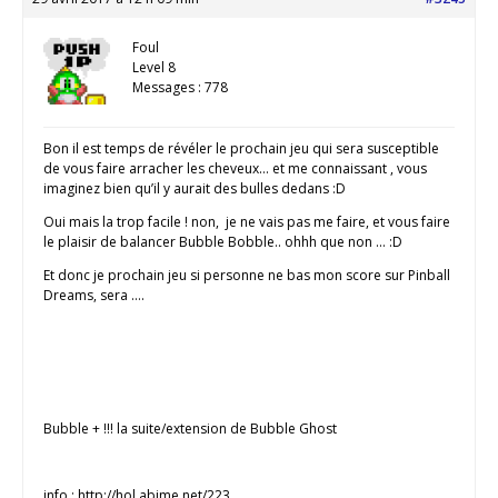
Foul
Level 8
Messages : 778
Bon il est temps de révéler le prochain jeu qui sera susceptible
de vous faire arracher les cheveux… et me connaissant , vous
imaginez bien qu’il y aurait des bulles dedans :D
Oui mais la trop facile ! non, je ne vais pas me faire, et vous faire
le plaisir de balancer Bubble Bobble.. ohhh que non … :D
Et donc je prochain jeu si personne ne bas mon score sur Pinball
Dreams, sera ….
Bubble + !!! la suite/extension de Bubble Ghost
info : http://hol.abime.net/223