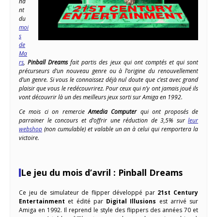
na
nt
du
moi
s
de
Ma
rs
,
Pinball Dreams
fait partis des jeux qui ont comptés et qui sont
précurseurs d’un nouveau genre ou à l’origine du renouvellement
d’un genre. Si vous le connaissez déjà nul doute que c’est avec grand
plaisir que vous le redécouvrirez. Pour ceux qui n’y ont jamais joué ils
vont découvrir là un des meilleurs jeux sorti sur Amiga en 1992.
Ce mois ci on remercie
Amedia Computer
qui ont proposés de
parrainer le concours et d’offrir une réduction de 3,5% sur
leur
webshop
(non cumulable) et valable un an à celui qui remportera la
victoire.
Le jeu du mois d’avril : Pinball Dreams
Ce jeu de simulateur de flipper développé par
21st Century
Entertainment
et édité par
Digital Illusions
est arrivé sur
Amiga en 1992. Il reprend le style des flippers des années 70 et