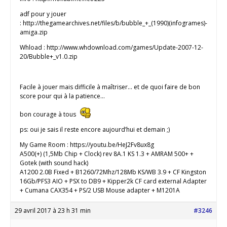
adf pour y jouer
: http://thegamearchives.net/files/b/bubble_+_(1990)(infogrames)-
amiga.zip
Whload : http://www.whdownload.com/games/Update-2007-12-
20/Bubble+_v1.0.zip
Facile à jouer mais difficile à maîtriser… et de quoi faire de bon
score pour qui à la patience…
bon courage à tous
ps: oui je sais il reste encore aujourd’hui et demain ;)
My Game Room : https://youtu.be/HeJ2Fv8ux8g
A500(+) (1,5Mb Chip + Clock) rev 8A.1 KS 1.3 + AMRAM 500+ +
Gotek (with sound hack)
A1200 2.0B Fixed + B1260/72Mhz/128Mb KS/WB 3.9 + CF Kingston
16Gb/PFS3 AIO + PSX to DB9 + Kipper2k CF card external Adapter
+ Cumana CAX354 + PS/2 USB Mouse adapter + M1201A
29 avril 2017 à 23 h 31 min
#3246