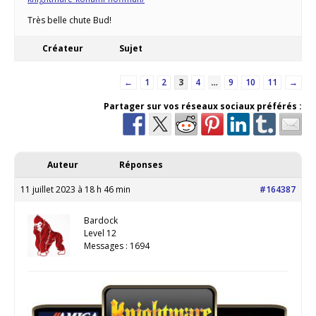
Très belle chute Bud!
Créateur
Sujet
←
1
2
3
4
…
9
10
11
→
Partager sur vos réseaux sociaux préférés :
Auteur
Réponses
11 juillet 2023 à 18 h 46 min
#164387
Bardock
Level 12
Messages : 1694