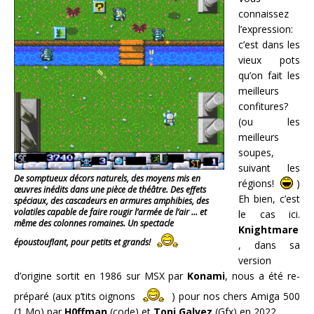
connaissez
l’expression:
c’est dans les
vieux pots
qu’on fait les
meilleurs
confitures?
(ou les
meilleurs
soupes,
suivant les
De somptueux décors naturels, des moyens mis en
régions!
)
œuvres inédits dans une pièce de théâtre. Des effets
Eh bien, c’est
spéciaux, des cascadeurs en armures amphibies, des
volatiles capable de faire rougir l’armée de l’air … et
le cas ici.
même des colonnes romaines. Un spectacle
Knightmare
époustouflant, pour petits et grands!
, dans sa
version
d’origine sortit en 1986 sur MSX par
Konami
, nous a été re-
préparé (aux p’tits oignons
) pour nos chers Amiga 500
(1 Mo) par
H0ffman
(code) et
Toni Galvez
(Gfx) en 2022.