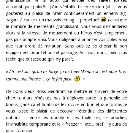
grandissante, le tir auto qui envoie des salves (certes
automatiques) plutôt qu’un véritable tir en continu (ah … vous
gouterez au plaisir de rater continuellement un ennemi zig-
zagant à cause d’un mauvais timing … perpétuel!
) ainsi que
le nombre de mécréants grandissant, vous vous demanderez
alors si la vitesse de mouvement du héros n’est simplement
pas plus adapté ainsi. Vous obligeant à prioriser vos cibles ainsi
que leur ordre d’élimination. Sans oubliez de choisir le bon
équipement pour tel ou tel passage. Au final, donc, bien plus
technique et tactique qu’il n’y paraît.
« Ah c’est sur qu’un tir large ça nettoie! M’enfin si c’est pour tirer
comme une limace … ça le fait pas!
«
De bons vieux Boss viendront se mettre en travers de votre
chemin. Alors n’hésitez pas à déployer toute la panoplie de
bonus glané ça et là afin de les occire en bon et due forme. Je
vous laisse le plaisir de découvrir l’étendue des différentes
options … entre les double et les triple tirs, le bouclier,
l’invincibilité temporaire et le « freezer » etc… bref, il y aura de
quoi s’amuser.