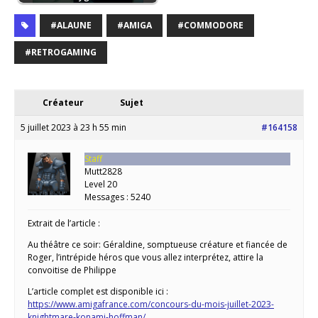
#ALAUNE
#AMIGA
#COMMODORE
#RETROGAMING
Créateur
Sujet
5 juillet 2023 à 23 h 55 min
#164158
Staff
Mutt2828
Level 20
Messages : 5240
Extrait de l’article :
Au théâtre ce soir: Géraldine, somptueuse créature et fiancée de
Roger, l’intrépide héros que vous allez interprétez, attire la
convoitise de Philippe
L’article complet est disponible ici :
https://www.amigafrance.com/concours-du-mois-juillet-2023-
knightmare-konami-hoffman/