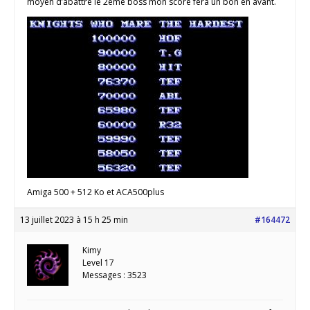
moyen d’abattre le 2ème boss mon score fera un bon en avant.
Amiga 500 + 512 Ko et ACA500plus
13 juillet 2023 à 15 h 25 min
#164472
Kimy
Level 17
Messages : 3523