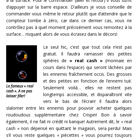
à la surface. Pour le commander (aller et retour) il vous suffit
d’appuyer sur la barre espace. D’ailleurs je vous conseille de
commander vous même le retour plutôt que d’attendre que le
compteur tombe à zéro, car dans ce dernier cas, vous ne
contrôlez pas à quel moment précisément vous remontez à la
surface… risquant alors de vous écrasez dans le décors!
Le seul hic, c’est que tout cela n’est pas
gratuit. Il faudra ramasser des petites
sphères de
« real cash »
(monnaie en
cours dans l’espace) qui seront lâchées par
les ennemis fraîchement occis. Des grosses
et des petites en fonction de l’ennemi tué.
Le fameux « real
Seulement voilà… elles ne restent pas
cash ». A ne pas
longtemps accessible, et disparaîtront vite
laisser filer!
vers le bas de l’écran! Il faudra alors
slalomer entre les ennemis pour pouvoir acheter quelques
roudoudous supplémentaire chez Crispin! Bon à savoir
également, il ne fait ni crédit ni banque! Autrement dit, le « real
cash » non dépensé en quittant le magasin, sera perdu! Mais
s’il vous reste quelques « piécettes » vous pourrez toujours