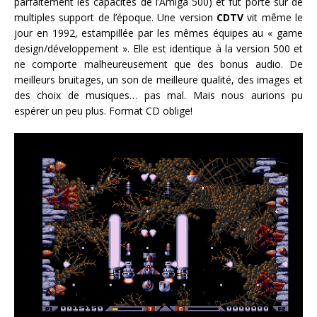
parfaitement les capacités de l’Amiga 500) et fut porté sur de
multiples support de l’époque. Une version
CDTV
vit même le
jour en 1992, estampillée par les mêmes équipes au « game
design/développement ». Elle est identique à la version 500 et
ne comporte malheureusement que des bonus audio. De
meilleurs bruitages, un son de meilleure qualité, des images et
des choix de musiques… pas mal. Mais nous aurions pu
espérer un peu plus. Format CD oblige!