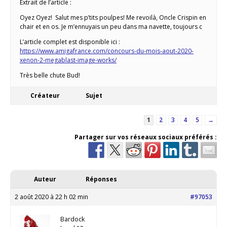
Extrait de l’article :
Oyez Oyez! Salut mes p’tits poulpes! Me revoilà, Oncle Crispin en
chair et en os. Je m’ennuyais un peu dans ma navette, toujours c
L’article complet est disponible ici :
https://www.amigafrance.com/concours-du-mois-aout-2020-
xenon-2-megablast-image-works/
Très belle chute Bud!
Créateur
Sujet
1
2
3
4
5
→
Partager sur vos réseaux sociaux préférés :
Auteur
Réponses
2 août 2020 à 22 h 02 min
#97053
Bardock