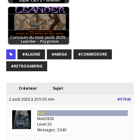
Super Cars 2 – Gremlin
Concours du mois (août 2025) –
Leander – Psygnosis
#ALAUNE
#AMIGA
#COMMODORE
#RETROGAMING
Créateur
Sujet
2 août 2020 à 20 h 55 min
#97046
Staff
Mutt2828
Level 20
Messages : 5240