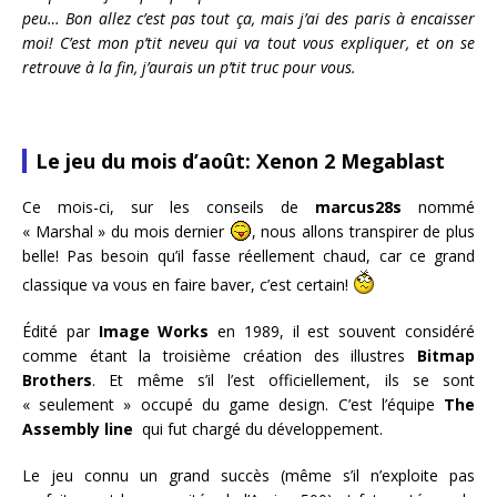
peu… Bon allez c’est pas tout ça, mais j’ai des paris à encaisser
moi! C’est mon p’tit neveu qui va tout vous expliquer, et on se
retrouve à la fin, j’aurais un p’tit truc pour vous.
Le jeu du mois d’août: Xenon 2 Megablast
Ce mois-ci, sur les conseils de
marcus28s
nommé
« Marshal » du mois dernier
, nous allons transpirer de plus
belle! Pas besoin qu’il fasse réellement chaud, car ce grand
classique va vous en faire baver, c’est certain!
Édité par
Image Works
en 1989, il est souvent considéré
comme étant la troisième création des illustres
Bitmap
Brothers
. Et même s’il l’est officiellement, ils se sont
« seulement » occupé du game design. C’est l’équipe
The
Assembly line
qui fut chargé du développement.
Le jeu connu un grand succès (même s’il n’exploite pas