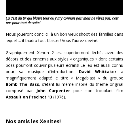
Ça c’est du tir qui blaste tout ou j’ m’y connais pas! Mais ne rêvez pas, c’est
pas pour tout de suite!
Nous joueront donc ici, à un bon vieux shoot des familles dans
lequel … il faudra tout blaster! Vous l’aurez deviné.
Graphiquement Xenon 2 est superbement léché, avec des
décors et des ennemis aux styles « organiques » dont certains
boss pourront couvrir plusieurs écrans! Le jeu est aussi connu
pour sa musique d’introduction.
David Whittaker
a
magnifiquement adapté le titre « Megablast » du groupe
Bomb The Bass
, s’étant lui-même inspiré du thème original
composé par
John Carpenter
pour son troublant film
Assault on Precinct 13
(1976).
Nos amis les Xenites!