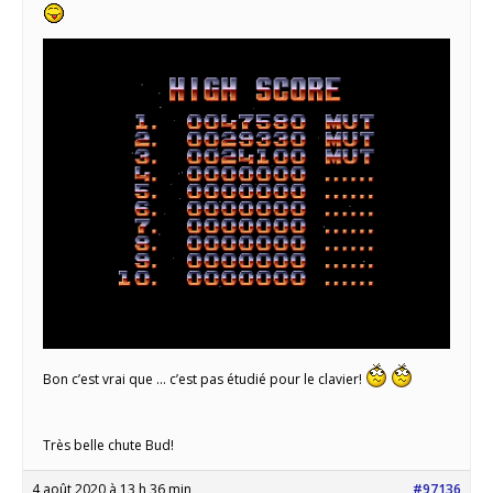
Bon c’est vrai que … c’est pas étudié pour le clavier!
Très belle chute Bud!
4 août 2020 à 13 h 36 min
#97136