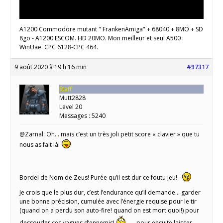
A1200 Commodore mutant " FrankenAmiga" + 68040 + 8MO + SD
8go - A1200 ESCOM. HD 20MO. Mon meilleur et seul A500 :
WinUae. CPC 6128-CPC 464.
9 août 2020 à 19 h 16 min
#97317
Staff
Mutt2828
Level 20
Messages : 5240
@Zarnal: Oh… mais c’est un très joli petit score « clavier » que tu
nous as fait là!
Bordel de Nom de Zeus! Purée qu’il est dur ce foutu jeu!
Je crois que le plus dur, c’est l’endurance qu’il demande… garder
une bonne précision, cumulée avec l’énergie requise pour le tir
(quand on a perdu son auto-fire! quand on est mort quoi!) pour
dessouder ces vagues d’ennemis!
… pour ensuite laisser