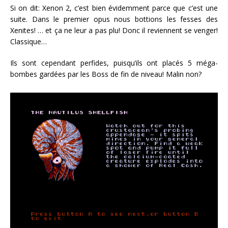
Si on dit: Xenon 2, c’est bien évidemment parce que c’est une
suite. Dans le premier opus nous bottions les fesses des
Xenites! … et ça ne leur a pas plu! Donc il reviennent se venger!
Classique…
Ils sont cependant perfides, puisqu’ils ont placés 5 méga-
bombes gardées par les Boss de fin de niveau! Malin non?