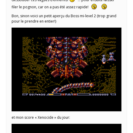
filer le pognon, car on a pas été assez rapide!
Bon, sinon voici un petit aperçu du Boss mi-level 2 (trop grand
pour le prendre en entier!)
et mon score « Xenocide » du jour: