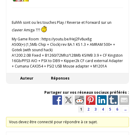
Euhhh sont ou les touches Play / Reverse et Forward sur un
clavier Amiga ???
My Game Room : https://youtu.be/HeJ2Fv8ux8g
A500(+) (1,5Mb Chip + Clock) rev 8A.1 KS 1.3 + AMRAM 500+ +
Gotek (with sound hack)
A1200 2.0B Fixed + B1260/72Mhz/128Mb KS/WB 3.9 + CF Kingston
16Gb/PFS3 AIO + PSX to DB9 + Kipper2k CF card external Adapter
+ Cumana CAX354 + PS/2 USB Mouse adapter + M1201A
Auteur
Réponses
Partager sur vos réseaux sociaux préférés :
1
2
3
4
5
6
→
Vous devez être connecté pour répondre à ce sujet.