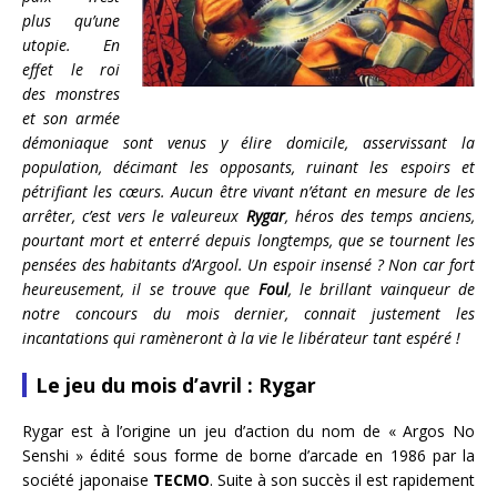
plus qu’une
utopie. En
effet le roi
des monstres
et son armée
démoniaque sont venus y élire domicile, asservissant la
population, décimant les opposants, ruinant les espoirs et
pétrifiant les cœurs. Aucun être vivant n’étant en mesure de les
arrêter, c’est vers le valeureux
Rygar
, héros des temps anciens,
pourtant mort et enterré depuis longtemps, que se tournent les
pensées des habitants d’Argool. Un espoir insensé ? Non car fort
heureusement, il se trouve que
Foul
, le brillant vainqueur de
notre concours du mois dernier, connait justement les
incantations qui ramèneront à la vie le libérateur tant espéré !
Le jeu du mois d’avril : Rygar
Rygar est à l’origine un jeu d’action du nom de « Argos No
Senshi » édité sous forme de borne d’arcade en 1986 par la
société japonaise
TECMO
. Suite à son succès il est rapidement