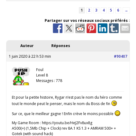
1
2
3
4
5
6
→
Partager sur vos réseaux sociaux préférés :
Auteur
Réponses
1 juin 2020 à 22 h 53 min
#90407
Foul
Level 8
Messages : 778
Et pour la petite histoire, Rygar n’est pas le nom du héro comme
tout le monde peut le penser, mais le nom du Boss de fin
Sur ce, que le meilleur gagne ! Enfin crève le moins possible
My Game Room : https://youtu.be/HeJ2Fv8ux8g
A500(+) (1,5Mb Chip + Clock) rev 8A.1 KS 1.3 + AMRAM 500+ +
Gotek (with sound hack)