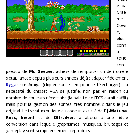
e par
Grae
me
Cowi
e,
plus
conn
u
sous
son
pseudo de
Mc Geezer
, achève de remporter un défi qu’elle
s’était lancée depuis plusieurs années déjà : adapter fidèlement
Rygar
sur Amiga (cliquer sur le lien pour le télécharger). La
nécessité du chipset AGA se justifie, non pas en raison du
nombre de couleurs nécessaire (la palette de l’ECS aurait suffit)
mais pour la gestion des sprites, très nombreux dans le jeu
original. Le travail minutieux du codeur, assisté de
DJ-Metune
,
Ross
,
Invent
et de
Dlfrsilver
, a abouti à une fidèle
conversion dans laquelle graphismes, musiques, bruitages et
gameplay sont scrupuleusement reproduits.