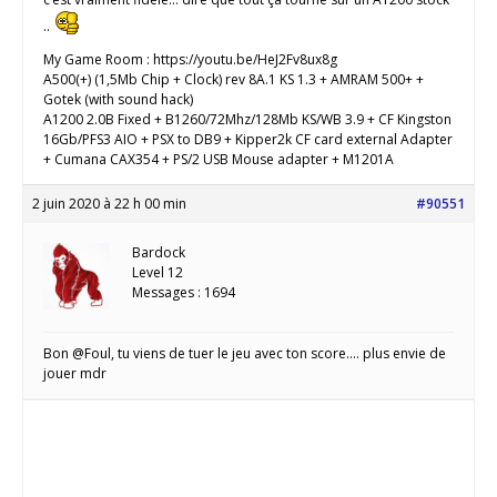
..
My Game Room : https://youtu.be/HeJ2Fv8ux8g
A500(+) (1,5Mb Chip + Clock) rev 8A.1 KS 1.3 + AMRAM 500+ +
Gotek (with sound hack)
A1200 2.0B Fixed + B1260/72Mhz/128Mb KS/WB 3.9 + CF Kingston
16Gb/PFS3 AIO + PSX to DB9 + Kipper2k CF card external Adapter
+ Cumana CAX354 + PS/2 USB Mouse adapter + M1201A
2 juin 2020 à 22 h 00 min
#90551
Bardock
Level 12
Messages : 1694
Bon @Foul, tu viens de tuer le jeu avec ton score…. plus envie de
jouer mdr