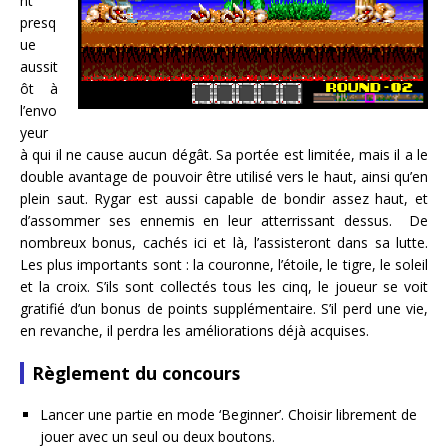
nt
presq
ue
aussit
ôt à
l’envo
yeur
à qui il ne cause aucun dégât. Sa portée est limitée, mais il a le
double avantage de pouvoir être utilisé vers le haut, ainsi qu’en
plein saut. Rygar est aussi capable de bondir assez haut, et
d’assommer ses ennemis en leur atterrissant dessus. De
nombreux bonus, cachés ici et là, l’assisteront dans sa lutte.
Les plus importants sont : la couronne, l’étoile, le tigre, le soleil
et la croix. S’ils sont collectés tous les cinq, le joueur se voit
gratifié d’un bonus de points supplémentaire. S’il perd une vie,
en revanche, il perdra les améliorations déjà acquises.
Règlement du concours
Lancer une partie en mode ‘Beginner’. Choisir librement de
jouer avec un seul ou deux boutons.