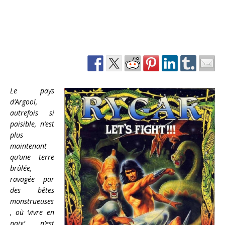
Le pays
d’Argool,
autrefois si
paisible, n’est
plus
maintenant
qu’une terre
brûlée,
ravagée par
des bêtes
monstrueuses
, où ‘vivre en
paix’ n’est