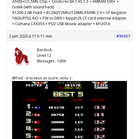
A500(+) (1,5Mb Chip + Clock) rev 8A.1 KS 1.3 + AMRAM 500+ +
Gotek (with sound hack)
A1200 2.0B Fixed + B1260/72Mhz/128Mb KS/WB 3.9 + CF Kingston
16Gb/PFS3 AIO + PSX to DB9 + Kipper2k CF card external Adapter
+ Cumana CAX354 + PS/2 USB Mouse adapter + M1201A
2 juin 2020 à 17 h 11 min
#90507
Bardock
Level 12
Messages : 1694
@Foul : si tu veux un score, voila :) :