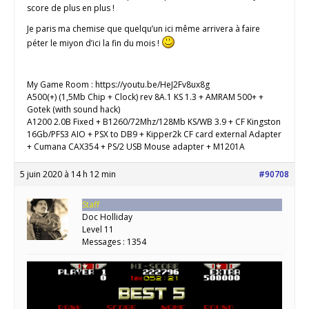
score de plus en plus !
Je paris ma chemise que quelqu’un ici même arrivera à faire
péter le miyon d’ici la fin du mois !
My Game Room : https://youtu.be/HeJ2Fv8ux8g
A500(+) (1,5Mb Chip + Clock) rev 8A.1 KS 1.3 + AMRAM 500+ +
Gotek (with sound hack)
A1200 2.0B Fixed + B1260/72Mhz/128Mb KS/WB 3.9 + CF Kingston
16Gb/PFS3 AIO + PSX to DB9 + Kipper2k CF card external Adapter
+ Cumana CAX354 + PS/2 USB Mouse adapter + M1201A
5 juin 2020 à 14 h 12 min
#90708
Staff
Doc Holliday
Level 11
Messages : 1354