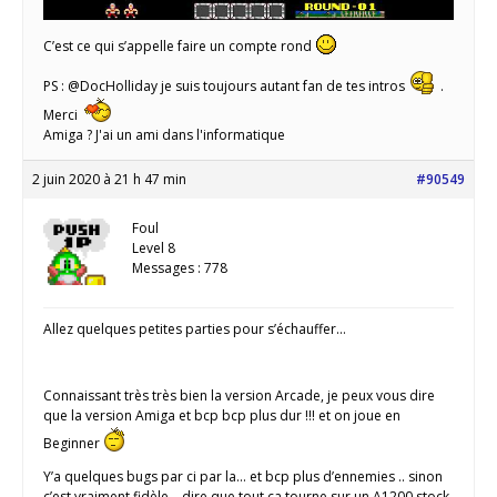
C’est ce qui s’appelle faire un compte rond
PS : @DocHolliday je suis toujours autant fan de tes intros
.
Merci
Amiga ? J'ai un ami dans l'informatique
2 juin 2020 à 21 h 47 min
#90549
Foul
Level 8
Messages : 778
Allez quelques petites parties pour s’échauffer…
Connaissant très très bien la version Arcade, je peux vous dire
que la version Amiga et bcp bcp plus dur !!! et on joue en
Beginner
Y’a quelques bugs par ci par la… et bcp plus d’ennemies .. sinon
c’est vraiment fidèle… dire que tout ça tourne sur un A1200 stock