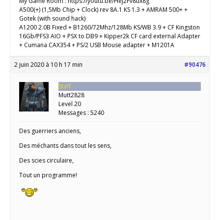
My Game Room : https://youtu.be/HeJ2Fv8ux8g
A500(+) (1,5Mb Chip + Clock) rev 8A.1 KS 1.3 + AMRAM 500+ +
Gotek (with sound hack)
A1200 2.0B Fixed + B1260/72Mhz/128Mb KS/WB 3.9 + CF Kingston
16Gb/PFS3 AIO + PSX to DB9 + Kipper2k CF card external Adapter
+ Cumana CAX354 + PS/2 USB Mouse adapter + M1201A
2 juin 2020 à 10 h 17 min
#90476
Staff
Mutt2828
Level 20
Messages : 5240
Des guerriers anciens,
Des méchants dans tout les sens,
Des scies circulaire,
Tout un programme!