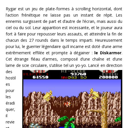
Rygar est un jeu de plate-formes à scrolling horizontal, dont
l’action frénétique ne laisse pas un instant de répit. Les
ennemis surgissent de part et d’autre de l’écran, mais aussi du
ciel ou du sol. Leur apparition est incessante, et le joueur aura
fort à faire pour repousser leurs assauts, et atteindre la fin de
chacun des 27 rounds dans le temps imparti. Heureusement
pour lui, le guerrier légendaire qu’il incarne est doté d’une arme
extrêmement effilée et prompte à dégainer :
le Diskarmor
.
Cet étrange fléau d’armes, composé d’une chaîne et d’une
lame de scie circulaire, s’utilise tel un yo-yo.
Lancé en direction
des
hostil
es
pour
les
éradi
quer,
il
revie