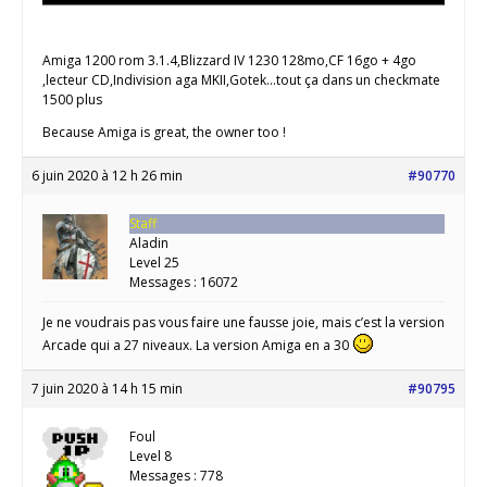
Amiga 1200 rom 3.1.4,Blizzard IV 1230 128mo,CF 16go + 4go
,lecteur CD,Indivision aga MKII,Gotek...tout ça dans un checkmate
1500 plus
Because Amiga is great, the owner too !
6 juin 2020 à 12 h 26 min
#90770
Staff
Aladin
Level 25
Messages : 16072
Je ne voudrais pas vous faire une fausse joie, mais c’est la version
Arcade qui a 27 niveaux. La version Amiga en a 30
7 juin 2020 à 14 h 15 min
#90795
Foul
Level 8
Messages : 778