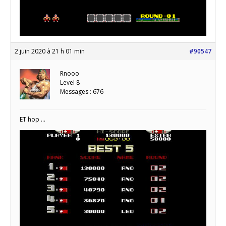
2 juin 2020 à 21 h 01 min
#90547
Rnooo
Level 8
Messages : 676
ET hop …