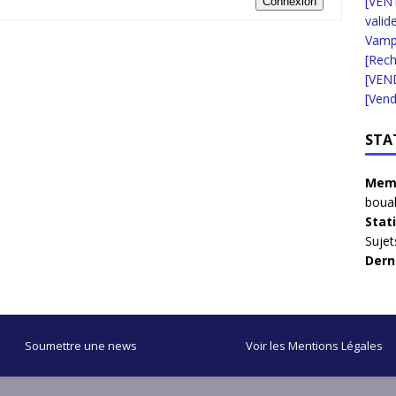
[VENT
Connexion
valid
Vampi
[Rec
[VEN
[Vend
STA
Memb
boua
Stat
Sujet
Dern
Soumettre une news
Voir les Mentions Légales