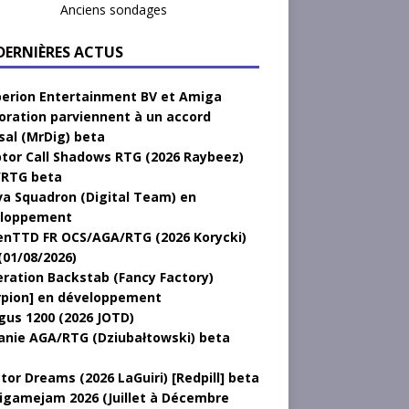
Anciens sondages
 DERNIÈRES ACTUS
erion Entertainment BV et Amiga
oration parviennent à un accord
sal (MrDig) beta
tor Call Shadows RTG (2026 Raybeez)
RTG beta
a Squadron (Digital Team) en
loppement
nTTD FR OCS/AGA/RTG (2026 Korycki)
(01/08/2026)
ration Backstab (Fancy Factory)
rpion] en développement
gus 1200 (2026 JOTD)
anie AGA/RTG (Dziubałtowski) beta
tor Dreams (2026 LaGuiri) [Redpill] beta
gamejam 2026 (Juillet à Décembre