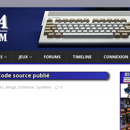
ES
JEUX
FORUMS
TIMELINE
CONNEXION
Code source publié
tés
,
Amiga
,
Software
,
Système
0