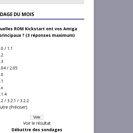
DAGE DU MOIS
uelles ROM Kickstart ont vos Amiga
principaux ? (3 réponses maximum)
.0 / 1.1
.2
.3
.04 / 2.05
.0
.1
.x
.1.4
.2 / 3.2.1 / 3.2.2
utre (Préciser)
Voir le résultat
Débattre des sondages