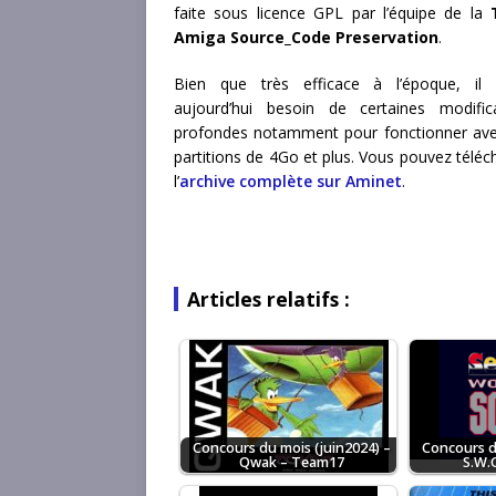
faite sous licence GPL par l’équipe de la
Amiga Source_Code Preservation
.
Bien que très efficace à l’époque, il a
aujourd’hui besoin de certaines modific
profondes notamment pour fonctionner av
partitions de 4Go et plus. Vous pouvez téléc
l’
archive complète sur Aminet
.
Articles relatifs :
Concours du mois (juin2024) –
Concours d
Qwak – Team17
S.W.O