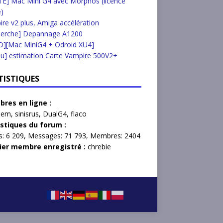
E] Mac Mini G4 avec Morphos (licence
e)
re v2 plus, Amiga accélération
herche] Depannage A1200
D][Mac MiniG4 + Odroid XU4]
u] estimation Carte Vampire 500V2+
TISTIQUES
res en ligne :
lem
,
sinisrus
,
DualG4
,
flaco
istiques du forum :
s:
6 209,
Messages:
71 793,
Membres:
2404
ier membre enregistré :
chrebie