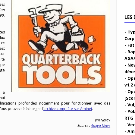
ées
’un
90,
LES
Hyp
tes
lux
Corp
ce
Fut
est
Rap
sur
AGA/
ite
ipe
Nov
ga
déve
Ope
v1.2 
Ope
e à
hui
[Sco
ifications profondes notamment pour fonctionner avec des
Vul
Vous pouvez télécharger l’
archive complète sur Aminet
.
Pol
RTG
Jim Neray
Vec
Source :
Amiga News
Ami