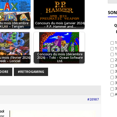
SON
du mois (décembre
Concours du mois (janvier 2024)
Q
 KLAX – Tengen
– P.P. Hammer and…
1
1
1
Concours du mois (décembre
 mois (février 2024)
2024) – Toki – Ocean Sofware
2
eek – Loriciel
Ltd.
3
3
DORE
#RETROGAMING
3
3
3
A
#20987
ack
rme