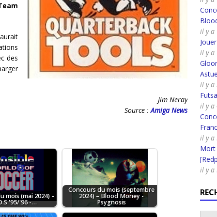
Team
Conco
Bloo
il y 
urait
Joue
ations
il y 
ec des
Gloo
harger
Astue
il y 
Futsa
Jim Neray
il y 
Source :
Amiga News
Conco
Fran
il y a
Mort
[Redpi
il y 
Concours du mois (septembre
REC
u mois (mai 2024) –
2024) – Blood Money -
.S '95/'96 -…
Psygnosis