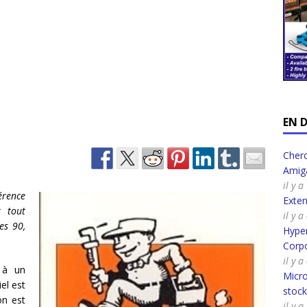
EN 
Cherc
Amig
il y 
érence
Exte
 tout
il y 
es 90,
Hyper
Corpo
il y 
 à un
Micro
el est
stoc
on est
il y 