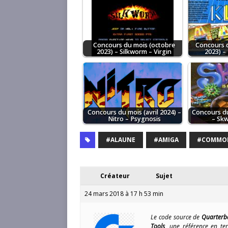
Concours du mois (octobre
Concours 
2023) – Silkworm – Virgin
2023) –
Concours du mois (avril 2024) –
Concours du
Nitro – Psygnosis
– Skw
#ALAUNE
#AMIGA
#COMMO
Créateur
Sujet
24 mars 2018 à 17 h 53 min
Le code source de
Quarterb
Tools
, une référence en te