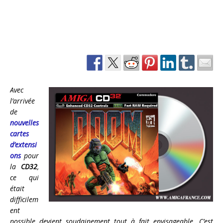
Avec
l’arrivée
de
nouvelles
cartes
d’extensi
ons
pour
la
CD32
,
ce qui
était
difficilem
ent
possible devient soudainement tout à fait envisageable. C’est