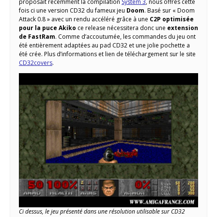
proposait récemment la compilation
System 3
, nous offres cette
fois ci une version CD32 du fameux jeu
Doom
. Basé sur « Doom
Attack 0.8 » avec un rendu accéléré grâce à une
C2P optimisée
pour la puce Akiko
ce release nécessitera donc une
extension
de FastRam
. Comme d’accoutumée, les commandes du jeu ont
été entièrement adaptées au pad CD32 et une jolie pochette a
été crée. Plus d’informations et lien de téléchargement sur le site
CD32covers
.
Ci dessus, le jeu présenté dans une résolution utilisable sur CD32