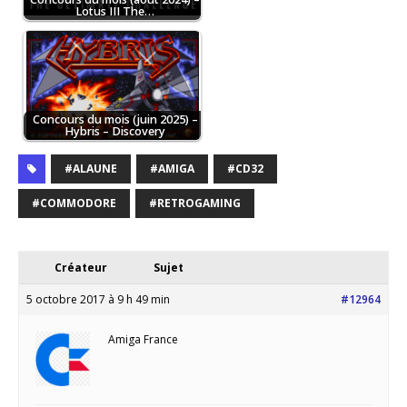
Lotus III The…
Concours du mois (juin 2025) –
Hybris – Discovery
#ALAUNE
#AMIGA
#CD32
#COMMODORE
#RETROGAMING
Créateur
Sujet
5 octobre 2017 à 9 h 49 min
#12964
Amiga France