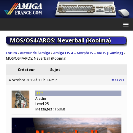
MOS/OS4/AROS: Neverball (Kooima)
Forum
›
Autour de l’Amiga
›
Amiga OS 4 – MorphOS – AROS [Gaming]
›
MOS/OS4/AROS: Neverball (Kooima)
Créateur
Sujet
4 octobre 2019 à 13 h 34 min
#73791
Staff
Aladin
Level 25
Messages : 16068