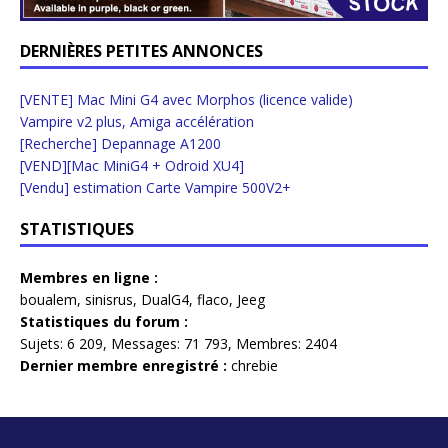
DERNIÈRES PETITES ANNONCES
[VENTE] Mac Mini G4 avec Morphos (licence valide)
Vampire v2 plus, Amiga accélération
[Recherche] Depannage A1200
[VEND][Mac MiniG4 + Odroid XU4]
[Vendu] estimation Carte Vampire 500V2+
STATISTIQUES
Membres en ligne :
boualem
,
sinisrus
,
DualG4
,
flaco
,
Jeeg
Statistiques du forum :
Sujets:
6 209,
Messages:
71 793,
Membres:
2404
Dernier membre enregistré :
chrebie