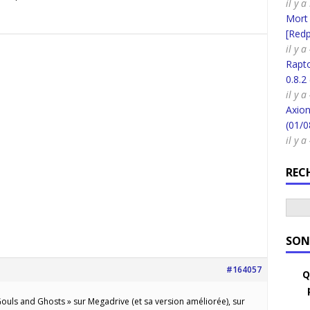
il y 
Mort
[Redpi
il y a
Rapt
0.8.2
il y a
Axion
(01/0
il y a
REC
SON
#164057
Q
 « Gouls and Ghosts » sur Megadrive (et sa version améliorée), sur