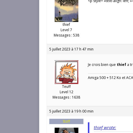
<p style= »text-align: left
thief
Level 7
Messages : 538
5 juillet 2023 à 17 h 47 min
Je crois bien que
thief
a t
Amiga 500 + 512 Ko et AC
Teuff
Level 12
Messages : 1638
5 juillet 2023 à 19 h 00 min
Staff
thief wrote: