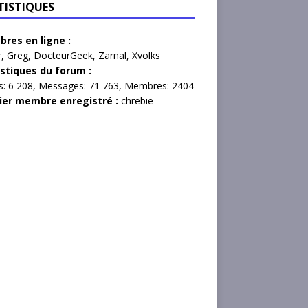
TISTIQUES
res en ligne :
r
,
Greg
,
DocteurGeek
,
Zarnal
,
Xvolks
istiques du forum :
s:
6 208,
Messages:
71 763,
Membres:
2404
ier membre enregistré :
chrebie