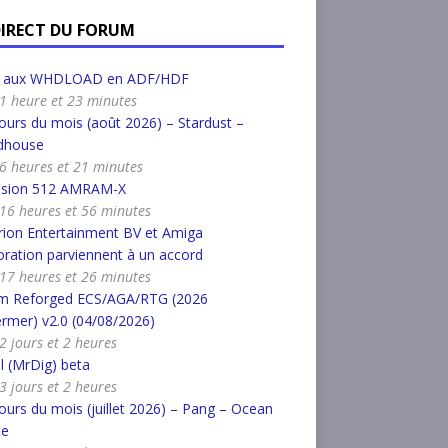
DIRECT DU FORUM
r aux WHDLOAD en ADF/HDF
a 1 heure et 23 minutes
urs du mois (août 2026) – Stardust –
dhouse
a 6 heures et 21 minutes
nsion 512 AMRAM-X
a 16 heures et 56 minutes
ion Entertainment BV et Amiga
ration parviennent à un accord
a 17 heures et 26 minutes
m Reforged ECS/AGA/RTG (2026
rmer) v2.0 (04/08/2026)
 2 jours et 2 heures
l (MrDig) beta
 3 jours et 2 heures
urs du mois (juillet 2026) – Pang – Ocean
ce