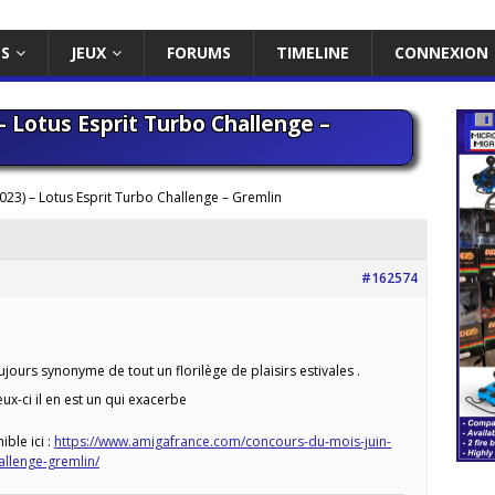
ES
JEUX
FORUMS
TIMELINE
CONNEXION
– Lotus Esprit Turbo Challenge –
023) – Lotus Esprit Turbo Challenge – Gremlin
#162574
toujours synonyme de tout un florilège de plaisirs estivales .
x-ci il en est un qui exacerbe
ible ici :
https://www.amigafrance.com/concours-du-mois-juin-
allenge-gremlin/