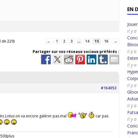
EN 
Joue
il y 
Conco
l de 229)
←
1
2
3
…
14
15
16
→
Bloo
il y 
Partager sur vos réseaux sociaux préférés :
Exte
il y 
Hyper
Corpo
il y 
#164053
Gloo
Astue
il y a
Futsa
après Lotus on va encore galérer pas mal
car pas
il y a
Conco
Fran
A500plus