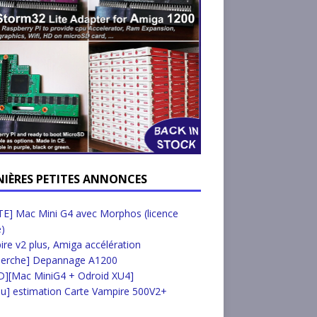
NIÈRES PETITES ANNONCES
E] Mac Mini G4 avec Morphos (licence
e)
re v2 plus, Amiga accélération
herche] Depannage A1200
D][Mac MiniG4 + Odroid XU4]
u] estimation Carte Vampire 500V2+