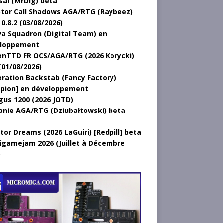
sal (MrDig) beta
tor Call Shadows AGA/RTG (Raybeez)
0.8.2 (03/08/2026)
a Squadron (Digital Team) en
loppement
nTTD FR OCS/AGA/RTG (2026 Korycki)
(01/08/2026)
ration Backstab (Fancy Factory)
rpion] en développement
gus 1200 (2026 JOTD)
anie AGA/RTG (Dziubałtowski) beta
tor Dreams (2026 LaGuiri) [Redpill] beta
gamejam 2026 (Juillet à Décembre
)