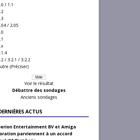
.0 / 1.1
.2
.3
.04 / 2.05
.0
.1
.x
.1.4
.2 / 3.2.1 / 3.2.2
utre (Préciser)
Voir le résultat
Débattre des sondages
Anciens sondages
 DERNIÈRES ACTUS
erion Entertainment BV et Amiga
oration parviennent à un accord