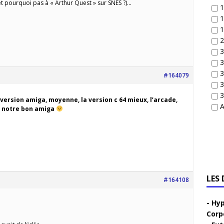
t pourquoi pas à « Arthur Quest » sur SNES ?)…
1
1
1
2
3
3
3
#164079
3
3
version amiga, moyenne, la version c 64 mieux, l’arcade,
A
ur notre bon amiga
LES
#164108
Hyp
Corp