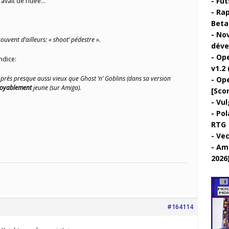
Fut
 avait de l’idée…
Rap
Beta 
Nov
souvent d’ailleurs: « shoot’ pédestre ».
déve
Ope
indice:
v1.2 
 près presque aussi vieux que Ghost ‘n’ Goblins (dans sa version
Ope
royablement
jeune (sur Amiga).
[Sco
Vul
Pol
RTG
Vec
Ami
2026
#164114