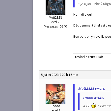
<p style= »text-ali
Nom di diou!
Mutt2828
Level 20
Décidemment thief est très
Messages : 5240
Bon ben, on y travaille pour
Très belle chute Bud!
5 juillet 2023 à 22 h 16 min
Mutt2828 wrote:
rnooo wrote:
4.08
? T’as mo
Rnooo
Level 8