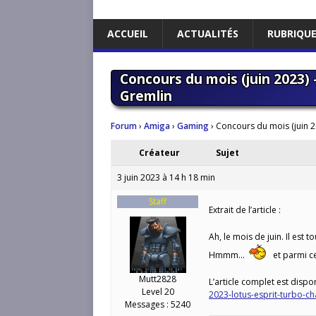
ACCUEIL
ACTUALITÉS
RUBRIQU
Concours du mois (juin 2023) 
Gremlin
Forum
›
Amiga
›
Gaming
›
Concours du mois (juin 2
Créateur
Sujet
3 juin 2023 à 14 h 18 min
Staff
Extrait de l’article :
Ah, le mois de juin. Il est 
Hmmm…
et parmi ceu
Mutt2828
L’article complet est dispon
Level 20
2023-lotus-esprit-turbo-ch
Messages : 5240