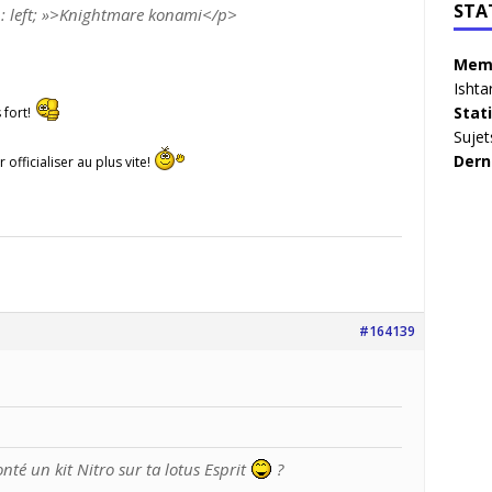
STA
gn: left; »>Knightmare konami</p>
Memb
Ishta
Stat
 fort!
Sujet
Dern
 officialiser au plus vite!
#164139
nté un kit Nitro sur ta lotus Esprit
?