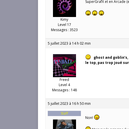
SuperGrafX et en Arcade (e
Kimy
Level 17
Messages : 3523
5 juillet 2023 à 14 h 02 min
ghost and goblin’s, 
le top, pas trop joué s
Freed
Level 4
Messages : 148
5 juillet 2023 à 16 h 50 min
Staff
Non!