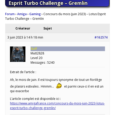
Esprit Turbo Challenge – Gremlin
Forum
›
Amiga
›
Gaming
›
Concours du mois (juin 2023) – Lotus Esprit
Turbo Challenge – Gremlin
Créateur
Sujet
3 juin 2023 à 14 h 18 min
#162574
Staff
Mutt2828
Level 20
Messages : 5240
Extrait de l’article :
Ah, le mois de juin. Il est toujours synonyme de tout un florilège
de plaisirs estivales . Hmmm…
et parmi ceux-ci il en est un
qui exacerbe
L’article complet est disponible ici :
https://www.amigafrance.com/concours-du-mois-juin-2023-lotus-
esprit-turbo-challenge-gremlin/