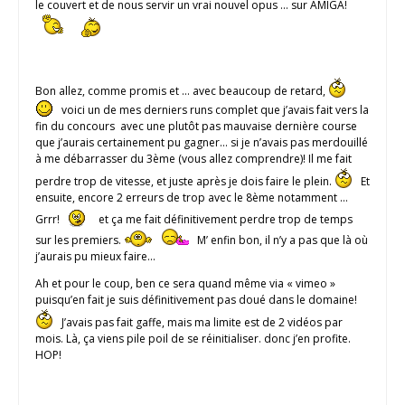
le couvert et de nous servir un vrai nouvel opus … sur AMIGA!
Bon allez, comme promis et … avec beaucoup de retard,
voici un de mes derniers runs complet que j’avais fait vers la
fin du concours avec une plutôt pas mauvaise dernière course
que j’aurais certainement pu gagner… si je n’avais pas merdouillé
à me débarrasser du 3ème (vous allez comprendre)! Il me fait
perdre trop de vitesse, et juste après je dois faire le plein.
Et
ensuite, encore 2 erreurs de trop avec le 8ème notamment …
Grrr!
et ça me fait définitivement perdre trop de temps
sur les premiers.
M’ enfin bon, il n’y a pas que là où
j’aurais pu mieux faire…
Ah et pour le coup, ben ce sera quand même via « vimeo »
puisqu’en fait je suis définitivement pas doué dans le domaine!
J’avais pas fait gaffe, mais ma limite est de 2 vidéos par
mois. Là, ça viens pile poil de se réinitialiser. donc j’en profite.
HOP!