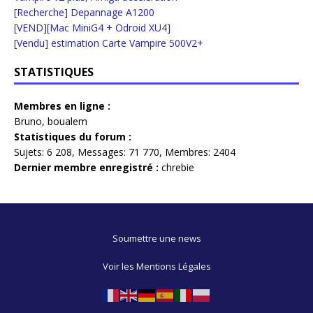
[Recherche] Depannage A1200
[VEND][Mac MiniG4 + Odroid XU4]
[Vendu] estimation Carte Vampire 500V2+
STATISTIQUES
Membres en ligne :
Bruno
,
boualem
Statistiques du forum :
Sujets:
6 208,
Messages:
71 770,
Membres:
2404
Dernier membre enregistré :
chrebie
Soumettre une news
Voir les Mentions Légales