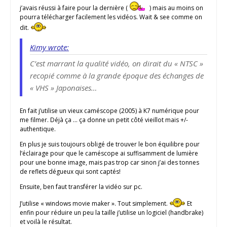
j’avais réussi à faire pour la dernière (
) mais au moins on
pourra télécharger facilement les vidéos. Wait & see comme on
dit.
Kimy wrote:
C’est marrant la qualité vidéo, on dirait du « NTSC »
recopié comme à la grande époque des échanges de
« VHS » Japonaises…
En fait j’utilise un vieux caméscope (2005) à K7 numérique pour
me filmer. Déjà ça … ça donne un petit côté vieillot mais +/-
authentique.
En plus je suis toujours obligé de trouver le bon équilibre pour
l’éclairage pour que le caméscope ai suffisamment de lumière
pour une bonne image, mais pas trop car sinon j’ai des tonnes
de reflets dégueux qui sont captés!
Ensuite, ben faut transférer la vidéo sur pc.
J’utilise « windows movie maker ». Tout simplement.
Et
enfin pour réduire un peu la taille j’utilise un logiciel (handbrake)
et voilà le résultat.