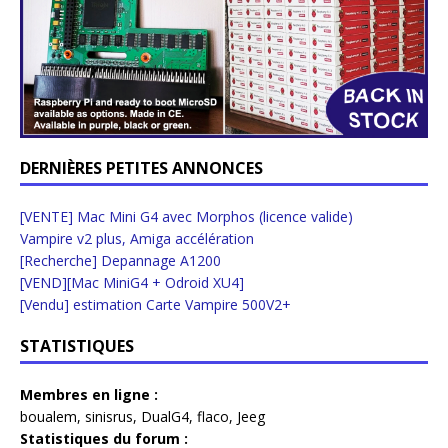
DERNIÈRES PETITES ANNONCES
[VENTE] Mac Mini G4 avec Morphos (licence valide)
Vampire v2 plus, Amiga accélération
[Recherche] Depannage A1200
[VEND][Mac MiniG4 + Odroid XU4]
[Vendu] estimation Carte Vampire 500V2+
STATISTIQUES
Membres en ligne :
boualem
,
sinisrus
,
DualG4
,
flaco
,
Jeeg
Statistiques du forum :