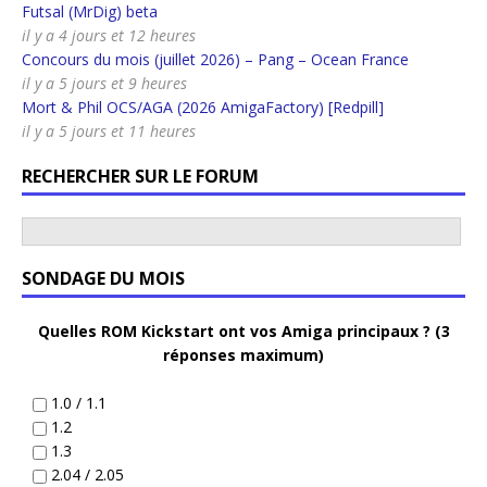
Futsal (MrDig) beta
il y a 4 jours et 12 heures
Concours du mois (juillet 2026) – Pang – Ocean France
il y a 5 jours et 9 heures
Mort & Phil OCS/AGA (2026 AmigaFactory) [Redpill]
il y a 5 jours et 11 heures
RECHERCHER SUR LE FORUM
SONDAGE DU MOIS
Quelles ROM Kickstart ont vos Amiga principaux ? (3
réponses maximum)
1.0 / 1.1
1.2
1.3
2.04 / 2.05