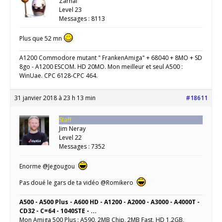
Zarnal
Level 23
Messages : 8113
Plus que 52 mn
A1200 Commodore mutant " FrankenAmiga" + 68040 + 8MO + SD
8go - A1200 ESCOM. HD 20MO. Mon meilleur et seul A500 :
WinUae. CPC 6128-CPC 464.
31 janvier 2018 à 23 h 13 min
#18611
Staff
Jim Neray
Level 22
Messages : 7352
Enorme @Jegougou
Pas doué le gars de ta vidéo @Romikero
A500 - A500 Plus - A600 HD - A1200 - A2000 - A3000 - A4000T -
CD32 - C=64 - 1040STE - ...
Mon Amiga 500 Plus : A590, 2MB Chip, 2MB Fast, HD 1,2GB,