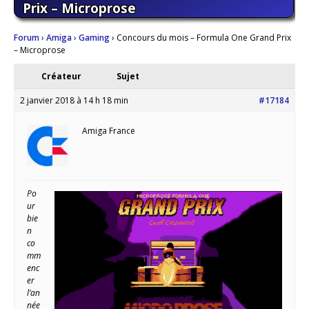
Prix – Microprose
Forum
›
Amiga
›
Gaming
›
Concours du mois – Formula One Grand Prix
– Microprose
Créateur
Sujet
2 janvier 2018 à 14 h 18 min
#17184
Amiga France
Po
ur
bie
n
co
mm
enc
er
l’an
née