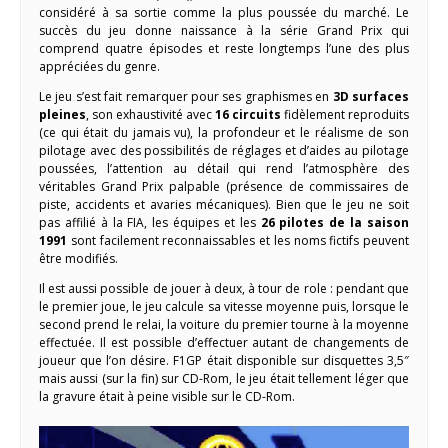
considéré à sa sortie comme la plus poussée du marché. Le
succès du jeu donne naissance à la série Grand Prix qui
comprend quatre épisodes et reste longtemps l’une des plus
appréciées du genre.
Le jeu s’est fait remarquer pour ses graphismes en
3D surfaces
pleines
, son exhaustivité avec
16 circuits
fidèlement reproduits
(ce qui était du jamais vu), la profondeur et le réalisme de son
pilotage avec des possibilités de réglages et d’aides au pilotage
poussées, l’attention au détail qui rend l’atmosphère des
véritables Grand Prix palpable (présence de commissaires de
piste, accidents et avaries mécaniques). Bien que le jeu ne soit
pas affilié à la FIA, les équipes et les
26 pilotes de la saison
1991
sont facilement reconnaissables et les noms fictifs peuvent
être modifiés.
Il est aussi possible de jouer à deux, à tour de role : pendant que
le premier joue, le jeu calcule sa vitesse moyenne puis, lorsque le
second prend le relai, la voiture du premier tourne à la moyenne
effectuée. Il est possible d’effectuer autant de changements de
joueur que l’on désire. F1GP était disponible sur disquettes 3,5″
mais aussi (sur la fin) sur CD-Rom, le jeu était tellement léger que
la gravure était à peine visible sur le CD-Rom.