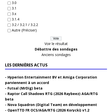
3.0
3.1
3.x
3.1.4
3.2 / 3.2.1 / 3.2.2
Autre (Préciser)
Voir le résultat
Débattre des sondages
Anciens sondages
LES DERNIÈRES ACTUS
Hyperion Entertainment BV et Amiga Corporation
parviennent à un accord
Futsal (MrDig) beta
Raptor Call Shadows RTG (2026 Raybeez) AGA/RTG
beta
Nova Squadron (Digital Team) en développement
OpenTTD FR OCS/AGA/RTG (2026 Korycki) v1.2