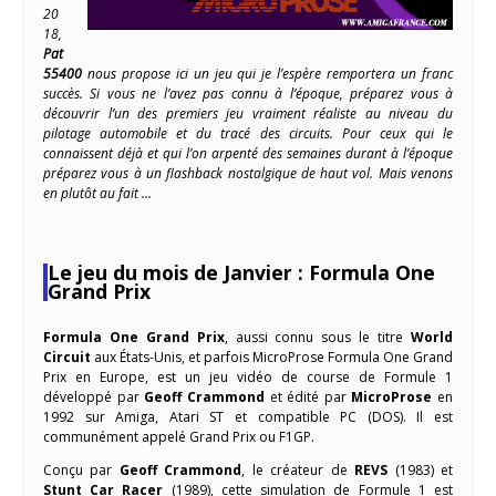
20
18,
Pat
55400
nous propose ici un jeu qui je l’espère remportera un franc
succès. Si vous ne l’avez pas connu à l’époque, préparez vous à
découvrir l’un des premiers jeu vraiment réaliste au niveau du
pilotage automobile et du tracé des circuits. Pour ceux qui le
connaissent déjà et qui l’on arpenté des semaines durant à l’époque
préparez vous à un flashback nostalgique de haut vol. Mais venons
en plutôt au fait …
Le jeu du mois de Janvier : Formula One
Grand Prix
Formula One Grand Prix
, aussi connu sous le titre
World
Circuit
aux États-Unis, et parfois MicroProse Formula One Grand
Prix en Europe, est un jeu vidéo de course de Formule 1
développé par
Geoff Crammond
et édité par
MicroProse
en
1992 sur Amiga, Atari ST et compatible PC (DOS). Il est
communément appelé Grand Prix ou F1GP.
Conçu par
Geoff Crammond
, le créateur de
REVS
(1983) et
Stunt Car Racer
(1989), cette simulation de Formule 1 est