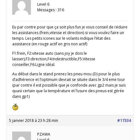
Level 6
Messages : 316
Eu par contre pour que ça soit plus fun je vous conseil de réduire
les assistances (frein,vitesse et direction) si vous voulez faire un
temps. Les petits icones sur le volants indique l’état des
assistance (en rouge actif en gris non actif)
F1:frein, F2:vitesse auto (sans joy je dois le
laisser),F3:direction,F4:Indestructible,F5:Vitesse
conseiller,F6:Ligne idéal.
Au début dans le stand prenez les pneu mou (D) pour le plus
d’adhérence et l’optimum devrait se située dans le 3/4 eme tour
(par contre il est possible que je confonde avec gp2 mais je suis
quasi certain que la température et l’usure des pneus est gérée
dans gp1)
5 janvier 2018 à 23 h 28 min
#17334
PZAWA
Level 6