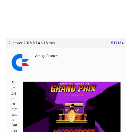
2 janvier 2018 à 14 h 18 min
#17184
Amiga France
Po
ur
bie
n
co
mm
enc
er
l’an
née