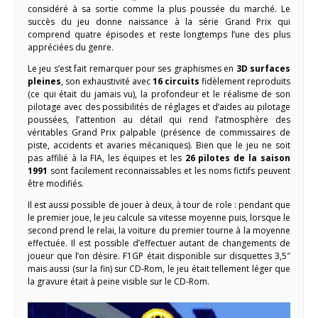
considéré à sa sortie comme la plus poussée du marché. Le
succès du jeu donne naissance à la série Grand Prix qui
comprend quatre épisodes et reste longtemps l’une des plus
appréciées du genre.
Le jeu s’est fait remarquer pour ses graphismes en
3D surfaces
pleines
, son exhaustivité avec
16 circuits
fidèlement reproduits
(ce qui était du jamais vu), la profondeur et le réalisme de son
pilotage avec des possibilités de réglages et d’aides au pilotage
poussées, l’attention au détail qui rend l’atmosphère des
véritables Grand Prix palpable (présence de commissaires de
piste, accidents et avaries mécaniques). Bien que le jeu ne soit
pas affilié à la FIA, les équipes et les
26 pilotes de la saison
1991
sont facilement reconnaissables et les noms fictifs peuvent
être modifiés.
Il est aussi possible de jouer à deux, à tour de role : pendant que
le premier joue, le jeu calcule sa vitesse moyenne puis, lorsque le
second prend le relai, la voiture du premier tourne à la moyenne
effectuée. Il est possible d’effectuer autant de changements de
joueur que l’on désire. F1GP était disponible sur disquettes 3,5″
mais aussi (sur la fin) sur CD-Rom, le jeu était tellement léger que
la gravure était à peine visible sur le CD-Rom.