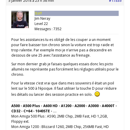
5 janvier 2018 à 23 h 38 min
#17335
Staff
Jim Neray
Level 22
Messages : 7352
Pour les assistances tu es obligé de les couper a un moment
pour faire baisser ton chrono sinon la voiture est trop raide et
trop ralentie. Par exemple moi je n’arrive pas a descendre en
dessous de une 25 avec l’assistance au freinage.
Sur mon dernier grab je faisais quelques essais donc les picto
allumés ne représente pas forcément les réglages utilisés pour le
chrono.
Pour la vitesse c’est vrai que dans mes souvenirs il était un poil
lent sur le 500 à l’époque. Il faut utiliser la touche D pour réduire
les détails ou lancer des session practice en solo.
A500 - A500 Plus - A600 HD - A1200 - A2000 - A3000 - A4000T -
CD32 - C=64 - 1040STE - ...
Mon Amiga 500 Plus : A590, 2MB Chip, 2MB Fast, HD 1,2GB,
Floppy ext.
Mon Amiga 1200 : Blizzard 1260, 2MB Chip, 256MB Fast, HD