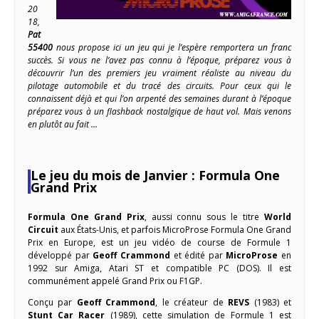
20
18,
Pat
55400
nous propose ici un jeu qui je l’espère remportera un franc
succès. Si vous ne l’avez pas connu à l’époque, préparez vous à
découvrir l’un des premiers jeu vraiment réaliste au niveau du
pilotage automobile et du tracé des circuits. Pour ceux qui le
connaissent déjà et qui l’on arpenté des semaines durant à l’époque
préparez vous à un flashback nostalgique de haut vol. Mais venons
en plutôt au fait …
Le jeu du mois de Janvier : Formula One
Grand Prix
Formula One Grand Prix
, aussi connu sous le titre
World
Circuit
aux États-Unis, et parfois MicroProse Formula One Grand
Prix en Europe, est un jeu vidéo de course de Formule 1
développé par
Geoff Crammond
et édité par
MicroProse
en
1992 sur Amiga, Atari ST et compatible PC (DOS). Il est
communément appelé Grand Prix ou F1GP.
Conçu par
Geoff Crammond
, le créateur de
REVS
(1983) et
Stunt Car Racer
(1989), cette simulation de Formule 1 est