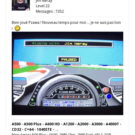
Jim Neray
Level 22
Messages : 7352
Bien joué Pzawa ! Nouveau temps pour moi … Je ne suis pas loin
!
A500 - A500 Plus - A600 HD - A1200 - A2000 - A3000 - A4000T -
CD32 - C=64 - 1040STE - ...
Mon Amiga 500 Plus : A590, 2MB Chip, 2MB Fast, HD 1,2GB,