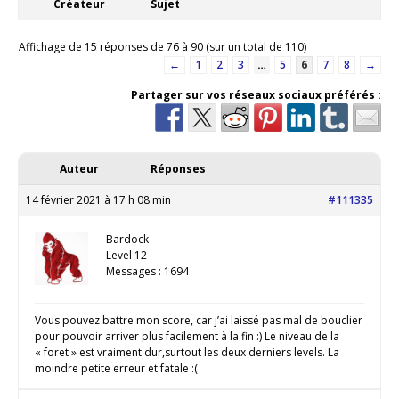
Créateur
Sujet
Affichage de 15 réponses de 76 à 90 (sur un total de 110)
←
1
2
3
…
5
6
7
8
→
Partager sur vos réseaux sociaux préférés :
Auteur
Réponses
14 février 2021 à 17 h 08 min
#111335
Bardock
Level 12
Messages : 1694
Vous pouvez battre mon score, car j’ai laissé pas mal de bouclier
pour pouvoir arriver plus facilement à la fin :) Le niveau de la
« foret » est vraiment dur,surtout les deux derniers levels. La
moindre petite erreur et fatale :(