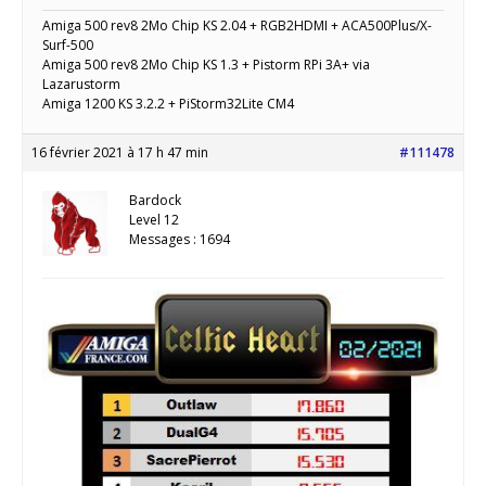
Amiga 500 rev8 2Mo Chip KS 2.04 + RGB2HDMI + ACA500Plus/X-
Surf-500
Amiga 500 rev8 2Mo Chip KS 1.3 + Pistorm RPi 3A+ via
Lazarustorm
Amiga 1200 KS 3.2.2 + PiStorm32Lite CM4
16 février 2021 à 17 h 47 min
#111478
Bardock
Level 12
Messages : 1694