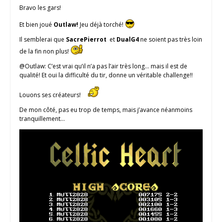
Bravo les gars!
Et bien joué
Outlaw!
Jeu déjà torché!
Il semblerai que
SacrePierrot
et
DualG4
ne soient pas très loin
de la fin non plus!
@Outlaw: C’est vrai qu’il n’a pas l’air très long… mais il est de
qualité! Et oui la difficulté du tir, donne un véritable challenge!!
Louons ses créateurs!
De mon côté, pas eu trop de temps, mais j’avance néanmoins
tranquillement…