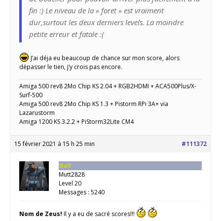
fin :) Le niveau de la « foret » est vraiment
dur,surtout les deux derniers levels. La moindre
petite erreur et fatale :(
J’ai déja eu beaucoup de chance sur mon score, alors
dépasser le tien, j’y crois pas encore.
Amiga 500 rev8 2Mo Chip KS 2.04 + RGB2HDMI + ACA500Plus/X-
Surf-500
Amiga 500 rev8 2Mo Chip KS 1.3 + Pistorm RPi 3A+ via
Lazarustorm
Amiga 1200 KS 3.2.2 + PiStorm32Lite CM4
15 février 2021 à 15 h 25 min
#111372
Staff
Mutt2828
Level 20
Messages : 5240
Nom de Zeus!
Il y a eu de sacré scores!!!