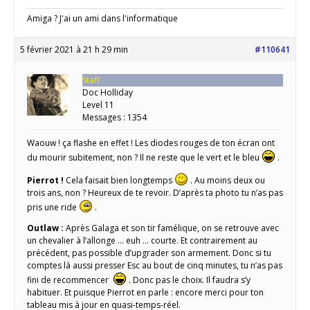
Amiga ? J'ai un ami dans l'informatique
5 février 2021 à 21 h 29 min
#110641
Staff
Doc Holliday
Level 11
Messages : 1354
Waouw ! ça flashe en effet ! Les diodes rouges de ton écran ont
du mourir subitement, non ? Il ne reste que le vert et le bleu
.
Pierrot !
Cela faisait bien longtemps
. Au moins deux ou
trois ans, non ? Heureux de te revoir. D’après ta photo tu n’as pas
pris une ride
.
Outlaw :
Après Galaga et son tir famélique, on se retrouve avec
un chevalier à l’allonge … euh … courte. Et contrairement au
précédent, pas possible d’upgrader son armement. Donc si tu
comptes là aussi presser Esc au bout de cinq minutes, tu n’as pas
fini de recommencer
. Donc pas le choix. Il faudra s’y
habituer. Et puisque Pierrot en parle : encore merci pour ton
tableau mis à jour en quasi-temps-réel.