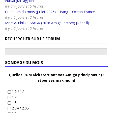
Futsal (MrDig) beta
il y a 4 jours et 5 heures
Concours du mois (juillet 2026) – Pang – Ocean France
il y a 5 jours et 2 heures
Mort & Phil OCS/AGA (2026 AmigaFactory) [Redpill]
il y a 5 jours et 5 heures
RECHERCHER SUR LE FORUM
SONDAGE DU MOIS
Quelles ROM Kickstart ont vos Amiga principaux ? (3
réponses maximum)
1.0 / 1.1
1.2
1.3
2.04 / 2.05