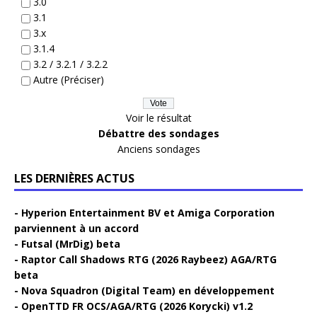
3.0
3.1
3.x
3.1.4
3.2 / 3.2.1 / 3.2.2
Autre (Préciser)
Voir le résultat
Débattre des sondages
Anciens sondages
LES DERNIÈRES ACTUS
Hyperion Entertainment BV et Amiga Corporation
parviennent à un accord
Futsal (MrDig) beta
Raptor Call Shadows RTG (2026 Raybeez) AGA/RTG
beta
Nova Squadron (Digital Team) en développement
OpenTTD FR OCS/AGA/RTG (2026 Korycki) v1.2