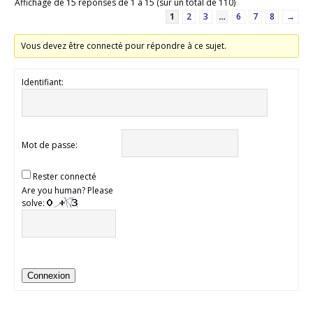
Affichage de 15 réponses de 1 à 15 (sur un total de 110)
1
2
3
…
6
7
8
→
Vous devez être connecté pour répondre à ce sujet.
Identifiant:
Mot de passe:
Rester connecté
Are you human? Please
solve:
Connexion