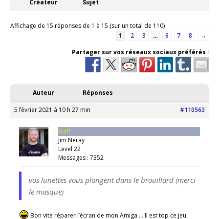
Créateur
Sujet
Affichage de 15 réponses de 1 à 15 (sur un total de 110)
1
2
3
…
6
7
8
→
Partager sur vos réseaux sociaux préférés :
Auteur
Réponses
5 février 2021 à 10 h 27 min
#110563
Staff
Jim Neray
Level 22
Messages : 7352
vos lunettes vous plongent dans le brouillard (merci
le masque)
Bon vite réparer l’écran de mon Amiga … Il est top ce jeu