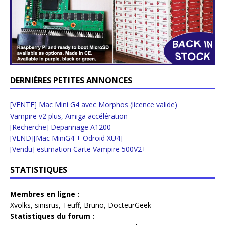
DERNIÈRES PETITES ANNONCES
[VENTE] Mac Mini G4 avec Morphos (licence valide)
Vampire v2 plus, Amiga accélération
[Recherche] Depannage A1200
[VEND][Mac MiniG4 + Odroid XU4]
[Vendu] estimation Carte Vampire 500V2+
STATISTIQUES
Membres en ligne :
Xvolks
,
sinisrus
,
Teuff
,
Bruno
,
DocteurGeek
Statistiques du forum :