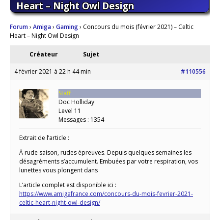
Heart – Night Owl Design
Forum
›
Amiga
›
Gaming
›
Concours du mois (février 2021) – Celtic
Heart – Night Owl Design
Créateur
Sujet
4 février 2021 à 22 h 44 min
#110556
Staff
Doc Holliday
Level 11
Messages : 1354
Extrait de l’article :
À rude saison, rudes épreuves. Depuis quelques semaines les
désagréments s’accumulent. Embuées par votre respiration, vos
lunettes vous plongent dans
L’article complet est disponible ici :
https://www.amigafrance.com/concours-du-mois-fevrier-2021-
celtic-heart-night-owl-design/