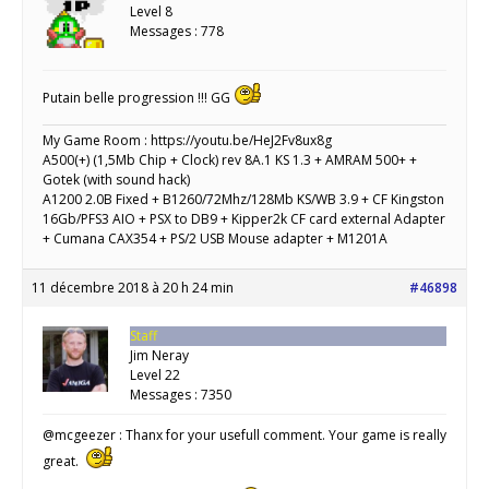
Level 8
Messages : 778
Putain belle progression !!! GG
My Game Room : https://youtu.be/HeJ2Fv8ux8g
A500(+) (1,5Mb Chip + Clock) rev 8A.1 KS 1.3 + AMRAM 500+ +
Gotek (with sound hack)
A1200 2.0B Fixed + B1260/72Mhz/128Mb KS/WB 3.9 + CF Kingston
16Gb/PFS3 AIO + PSX to DB9 + Kipper2k CF card external Adapter
+ Cumana CAX354 + PS/2 USB Mouse adapter + M1201A
11 décembre 2018 à 20 h 24 min
#46898
Staff
Jim Neray
Level 22
Messages : 7350
@mcgeezer : Thanx for your usefull comment. Your game is really
great.