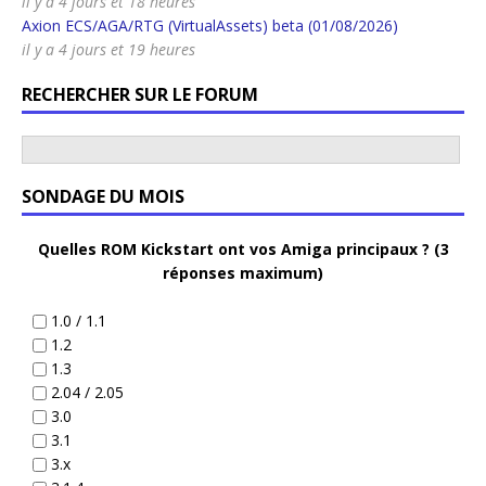
il y a 4 jours et 18 heures
Axion ECS/AGA/RTG (VirtualAssets) beta (01/08/2026)
il y a 4 jours et 19 heures
RECHERCHER SUR LE FORUM
SONDAGE DU MOIS
Quelles ROM Kickstart ont vos Amiga principaux ? (3
réponses maximum)
1.0 / 1.1
1.2
1.3
2.04 / 2.05
3.0
3.1
3.x