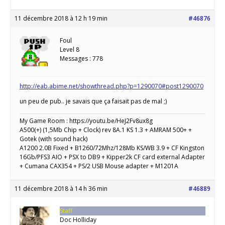
11 décembre 2018 à 12 h 19 min
#46876
Foul
Level 8
Messages : 778
http://eab.abime.net/showthread.php?p=1290070#post1290070
un peu de pub.. je savais que ça faisait pas de mal ;)
My Game Room : https://youtu.be/HeJ2Fv8ux8g
A500(+) (1,5Mb Chip + Clock) rev 8A.1 KS 1.3 + AMRAM 500+ +
Gotek (with sound hack)
A1200 2.0B Fixed + B1260/72Mhz/128Mb KS/WB 3.9 + CF Kingston
16Gb/PFS3 AIO + PSX to DB9 + Kipper2k CF card external Adapter
+ Cumana CAX354 + PS/2 USB Mouse adapter + M1201A
11 décembre 2018 à 14 h 36 min
#46889
Staff
Doc Holliday