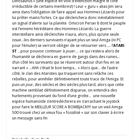
Dinosaurus » (une espèce en voix d’extinction malgré le côté
irréductible de certains membres!) ! Leur « guru » alias Jim sera
ainsi dans l’obligation de faire appel aux Hommes Lézards pour
lui prêter mains fortes. Ce qui déclenchera donc inévitablement
un signal d’alerte sur la planète Omicron Persei 8 dont le peuple
est l’ennemi héréditaire des Hommes Lézards. La guerre
interstellaire ainsi déclenchée n’aura, alors, plus qu’une seule
issue…les derniers survivants n’ayant plus un seul Amiga (ni PC
pour l’émuler) se verront obliger de se retourner vers …. l’
ATARI
ST
…pour pouvoir continuer à jouer…. ce qui restera alors de
l’humanité se déchirera en guerre de gangs dans des ruines…
d’un côté les survivants qui se réuniront autour d’un feu en se
narrant « …Ahh c’était le bon temps… » Alors que… de l’autre
côté, le clan des Ataristes qui traqueront sans relâche ces
rebelles, pour annihiler définitivement toute trace de l’Amiga. Et
puis un jour, des siècles et des siècles plus-tard, alors que cette
machine semblait définitivement disparue, on entendra des
hurlements provenant du fond d’une grotte… une nouvelle
espèce humanoïde s’entredéchirera en s’arrachant le joystick
pour faire le MEILLEUR SCORE A BOMBJACK!!!! sur un vieil Amiga
500 trouvé chez un vieux fou « fossilisé » sur son clavier à écrire
un message sans fin