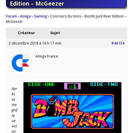
Edition – McGeezer
Forum
›
Amiga
›
Gaming
›
Concours du mois – Bomb Jack Beer Edition –
McGeezer
Créateur
Sujet
2 décembre 2018 à 16 h 17 min
#46154
Amiga France
Apr
ès
sa
ma
gnif
iq
ue
vict
oir