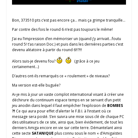
Bon, 373510 pts c’est pas encore ça… mais ça grimpe tranquille…
Par contre des fois le round 6 n’est pas toujours le même!
J’ai eu l’impression d’en mémoriser un (quand j’y arrivait…foutu
round 5! t’as raison Doc.) et puis dans les dernières parties c’est
devenu aléatoire à partir du round 6!!?!!!
Alors suis-je devenu fou?
(grâce à ce jeu
certainement…)
D’autres ont-ils remarqués ce « roulement » de niveaux?
Ma version est-elle buguée?
Ai-je mis à jour un vaste complot international visant à créer une
déchirure du continuum espace temps en se servant d’un petit
jeu anodin dans lequel il faut empêcher l’explosion de
BOMBES
?!
Ce qui aura pour effet d’alerter le F.B.I. à l’instant où ce
message sera posté. S’en suivra une mise sous clé de chaque PC
des utilisateurs de ce site, ainsi que, bien évidement, de tout les
derniers Amiga encore en vie sur cette terre. Démantelant ainsi
cette secte
SATANIQUE
plus connu sous le nom « d’Amigaïstes