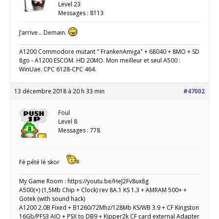
Level 23
Messages : 8113
J’arrive… Demain.
A1200 Commodore mutant " FrankenAmiga" + 68040 + 8MO + SD
8go - A1200 ESCOM. HD 20MO. Mon meilleur et seul A500 :
WinUae. CPC 6128-CPC 464.
13 décembre 2018 à 20 h 33 min
#47002
Foul
Level 8
Messages : 778
Fé pété lé skor
My Game Room : https://youtu.be/HeJ2Fv8ux8g
A500(+) (1,5Mb Chip + Clock) rev 8A.1 KS 1.3 + AMRAM 500+ +
Gotek (with sound hack)
A1200 2.0B Fixed + B1260/72Mhz/128Mb KS/WB 3.9 + CF Kingston
16Gb/PFS3 AIO + PSX to DB9 + Kipper2k CF card external Adapter