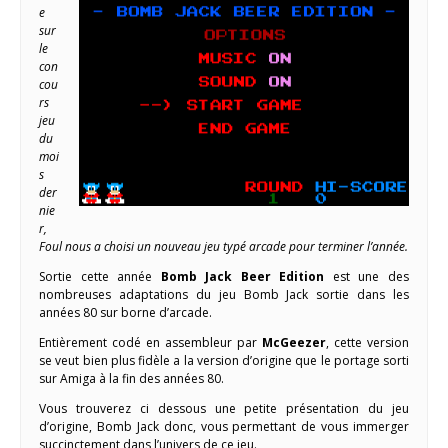
e
sur
le
con
cou
rs
jeu
du
moi
s
der
nie
r,
Foul nous a choisi un nouveau jeu typé arcade pour terminer l’année.
Sortie cette année
Bomb Jack Beer Edition
est une des
nombreuses adaptations du jeu Bomb Jack sortie dans les
années 80 sur borne d’arcade.
Entièrement codé en assembleur par
McGeezer
, cette version
se veut bien plus fidèle a la version d’origine que le portage sorti
sur Amiga à la fin des années 80.
Vous trouverez ci dessous une petite présentation du jeu
d’origine, Bomb Jack donc, vous permettant de vous immerger
succinctement dans l’univers de ce jeu.