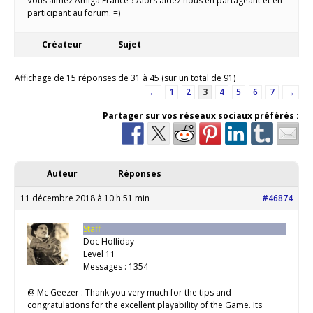
Vous aimez Amiga France ? Alors aidez nous en partageant et en
participant au forum. =)
Créateur
Sujet
Affichage de 15 réponses de 31 à 45 (sur un total de 91)
←
1
2
3
4
5
6
7
→
Partager sur vos réseaux sociaux préférés :
Auteur
Réponses
11 décembre 2018 à 10 h 51 min
#46874
Staff
Doc Holliday
Level 11
Messages : 1354
@ Mc Geezer : Thank you very much for the tips and
congratulations for the excellent playability of the Game. Its