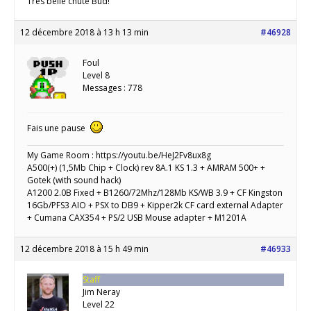
Très belle chute Bud!
12 décembre 2018 à 13 h 13 min
#46928
Foul
Level 8
Messages : 778
Fais une pause
My Game Room : https://youtu.be/HeJ2Fv8ux8g
A500(+) (1,5Mb Chip + Clock) rev 8A.1 KS 1.3 + AMRAM 500+ +
Gotek (with sound hack)
A1200 2.0B Fixed + B1260/72Mhz/128Mb KS/WB 3.9 + CF Kingston
16Gb/PFS3 AIO + PSX to DB9 + Kipper2k CF card external Adapter
+ Cumana CAX354 + PS/2 USB Mouse adapter + M1201A
12 décembre 2018 à 15 h 49 min
#46933
Staff
Jim Neray
Level 22