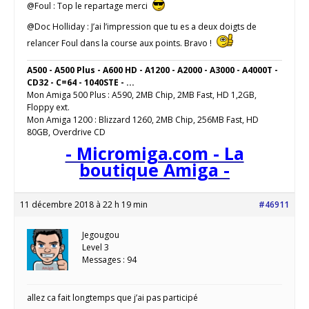
@Foul : Top le repartage merci
@Doc Holliday : J’ai l’impression que tu es a deux doigts de
relancer Foul dans la course aux points. Bravo !
A500 - A500 Plus - A600 HD - A1200 - A2000 - A3000 - A4000T -
CD32 - C=64 - 1040STE - ...
Mon Amiga 500 Plus : A590, 2MB Chip, 2MB Fast, HD 1,2GB,
Floppy ext.
Mon Amiga 1200 : Blizzard 1260, 2MB Chip, 256MB Fast, HD
80GB, Overdrive CD
- Micromiga.com - La
boutique Amiga -
11 décembre 2018 à 22 h 19 min
#46911
Jegougou
Level 3
Messages : 94
allez ca fait longtemps que j’ai pas participé