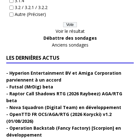
3.1.4
3.2 / 3.2.1 / 3.2.2
Autre (Préciser)
Voir le résultat
Débattre des sondages
Anciens sondages
LES DERNIÈRES ACTUS
Hyperion Entertainment BV et Amiga Corporation
parviennent à un accord
Futsal (MrDig) beta
Raptor Call Shadows RTG (2026 Raybeez) AGA/RTG
beta
Nova Squadron (Digital Team) en développement
OpenTTD FR OCS/AGA/RTG (2026 Korycki) v1.2
(01/08/2026)
Operation Backstab (Fancy Factory) [Scorpion] en
développement