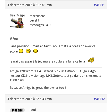
3 décembre 2018 à 21 h 01 min
#46211
marcus28s
Level 7
Messages : 432
@Foul
Sans pression …mais en fait tu nous mets la pression avec ce
score
Je n’ai pas essayé le jeu mais je voulais la faire celle là
Amiga 1200 rom 3.1.4,Blizzard IV 1230 128mo,CF 16go + 4go
,lecteur CD,Indivision aga MKII,Gotek...tout ça dans un checkmate
1500 plus
Because Amiga is great, the owner too !
3 décembre 2018 à 22 h 43 min
#46212
Foul