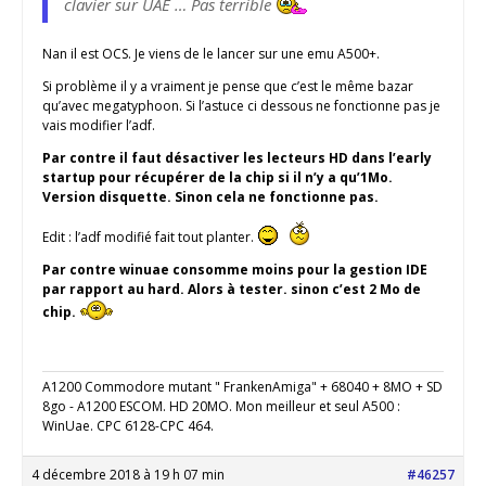
clavier sur UAE … Pas terrible
Nan il est OCS. Je viens de le lancer sur une emu A500+.
Si problème il y a vraiment je pense que c’est le même bazar
qu’avec megatyphoon. Si l’astuce ci dessous ne fonctionne pas je
vais modifier l’adf.
Par contre il faut désactiver les lecteurs HD dans l’early
startup pour récupérer de la chip si il n’y a qu’1Mo.
Version disquette. Sinon cela ne fonctionne pas.
Edit : l’adf modifié fait tout planter.
Par contre winuae consomme moins pour la gestion IDE
par rapport au hard. Alors à tester. sinon c’est 2 Mo de
chip.
A1200 Commodore mutant " FrankenAmiga" + 68040 + 8MO + SD
8go - A1200 ESCOM. HD 20MO. Mon meilleur et seul A500 :
WinUae. CPC 6128-CPC 464.
4 décembre 2018 à 19 h 07 min
#46257