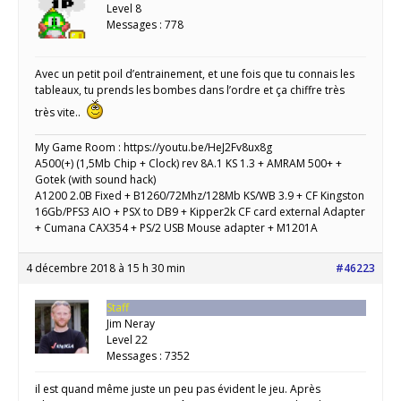
Level 8
Messages : 778
Avec un petit poil d’entrainement, et une fois que tu connais les
tableaux, tu prends les bombes dans l’ordre et ça chiffre très
très vite..
My Game Room : https://youtu.be/HeJ2Fv8ux8g
A500(+) (1,5Mb Chip + Clock) rev 8A.1 KS 1.3 + AMRAM 500+ +
Gotek (with sound hack)
A1200 2.0B Fixed + B1260/72Mhz/128Mb KS/WB 3.9 + CF Kingston
16Gb/PFS3 AIO + PSX to DB9 + Kipper2k CF card external Adapter
+ Cumana CAX354 + PS/2 USB Mouse adapter + M1201A
4 décembre 2018 à 15 h 30 min
#46223
Staff
Jim Neray
Level 22
Messages : 7352
il est quand même juste un peu pas évident le jeu. Après