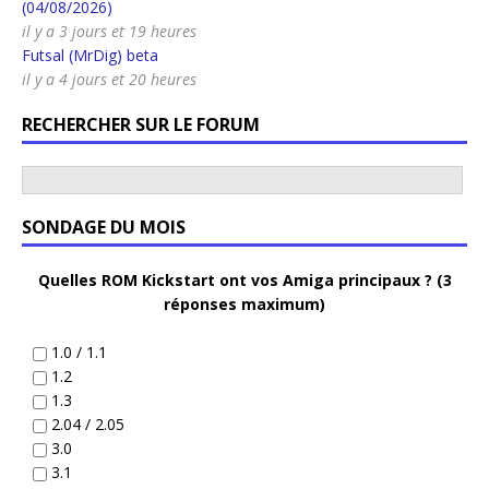
(04/08/2026)
il y a 3 jours et 19 heures
Futsal (MrDig) beta
il y a 4 jours et 20 heures
RECHERCHER SUR LE FORUM
SONDAGE DU MOIS
Quelles ROM Kickstart ont vos Amiga principaux ? (3
réponses maximum)
1.0 / 1.1
1.2
1.3
2.04 / 2.05
3.0
3.1