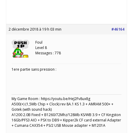
2 décembre 2018 à 19 h 03 min
#46164
Foul
Level 8
Messages : 778
1ere partie sans pression :
My Game Room : https://youtu.be/HeJ2Fv8ux8g
A500(+) (1,5Mb Chip + Clock) rev 8A.1 KS 1.3 + AMRAM 500+ +
Gotek (with sound hack)
A1200 2.0B Fixed + B1260/72Mhz/128Mb KS/WB 3.9 + CF Kingston
16Gb/PFS3 AIO + PSX to DB9 + Kipper2k CF card external Adapter
+ Cumana CAX354 + PS/2 USB Mouse adapter + M1201A