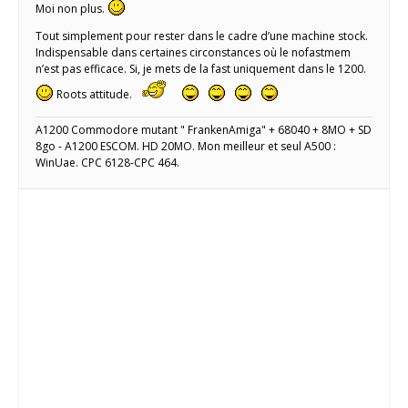
Moi non plus.
Tout simplement pour rester dans le cadre d’une machine stock.
Indispensable dans certaines circonstances où le nofastmem
n’est pas efficace. Si, je mets de la fast uniquement dans le 1200.
Roots attitude.
A1200 Commodore mutant " FrankenAmiga" + 68040 + 8MO + SD
8go - A1200 ESCOM. HD 20MO. Mon meilleur et seul A500 :
WinUae. CPC 6128-CPC 464.