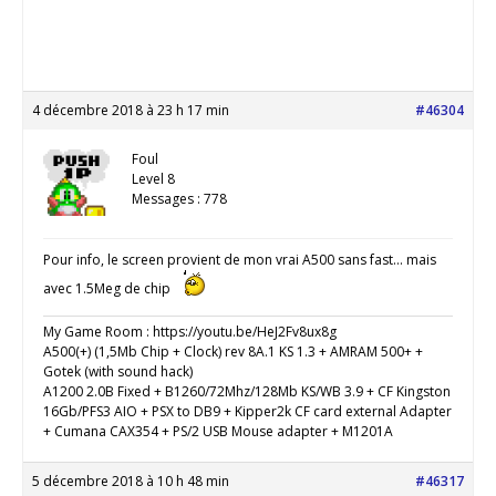
4 décembre 2018 à 23 h 17 min
#46304
Foul
Level 8
Messages : 778
Pour info, le screen provient de mon vrai A500 sans fast… mais
avec 1.5Meg de chip
My Game Room : https://youtu.be/HeJ2Fv8ux8g
A500(+) (1,5Mb Chip + Clock) rev 8A.1 KS 1.3 + AMRAM 500+ +
Gotek (with sound hack)
A1200 2.0B Fixed + B1260/72Mhz/128Mb KS/WB 3.9 + CF Kingston
16Gb/PFS3 AIO + PSX to DB9 + Kipper2k CF card external Adapter
+ Cumana CAX354 + PS/2 USB Mouse adapter + M1201A
5 décembre 2018 à 10 h 48 min
#46317