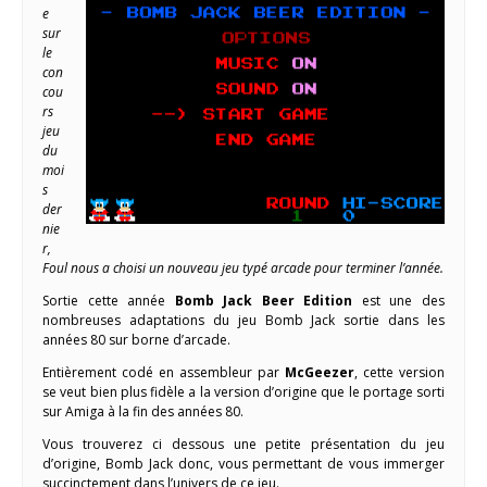
e
sur
le
con
cou
rs
jeu
du
moi
s
der
nie
r,
Foul nous a choisi un nouveau jeu typé arcade pour terminer l’année.
Sortie cette année
Bomb Jack Beer Edition
est une des
nombreuses adaptations du jeu Bomb Jack sortie dans les
années 80 sur borne d’arcade.
Entièrement codé en assembleur par
McGeezer
, cette version
se veut bien plus fidèle a la version d’origine que le portage sorti
sur Amiga à la fin des années 80.
Vous trouverez ci dessous une petite présentation du jeu
d’origine, Bomb Jack donc, vous permettant de vous immerger
succinctement dans l’univers de ce jeu.