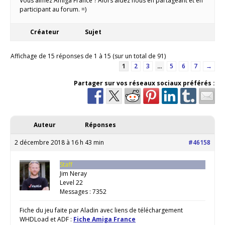
Vous aimez Amiga France ? Alors aidez nous en partageant et en
participant au forum. =)
Créateur
Sujet
Affichage de 15 réponses de 1 à 15 (sur un total de 91)
1
2
3
…
5
6
7
→
Partager sur vos réseaux sociaux préférés :
Auteur
Réponses
2 décembre 2018 à 16 h 43 min
#46158
Staff
Jim Neray
Level 22
Messages : 7352
Fiche du jeu faite par Aladin avec liens de téléchargement
WHDLoad et ADF :
Fiche Amiga France