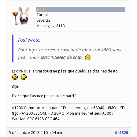
Staff
Zarnal
Level 23
Messages : 8113
Foul wrote:
Pour info, le screen provient de mon vrai A500 sans
fast… mais
avec 1.5Meg de chip
Et dire que la vrai souci ne pèse que quelques dizaines de Ko.
@Jim
Est ce que l’astuce passe sur le hard ?
A1200 Commodore mutant " FrankenAmiga" + 68040 + 8MO + SD
8go - A1200 ESCOM. HD 20MO. Mon meilleur et seul A500 :
WinUae. CPC 6128-CPC 464.
5 décembre 2018 à 10 h 54 min
#46320