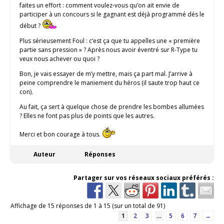
faites un effort : comment voulez-vous qu’on ait envie de
participer à un concours si le gagnant est déjà programmé dés le
début ?
Plus sérieusement Foul : c’est ça que tu appelles une « première
partie sans pression » ? Après nous avoir éventré sur R-Type tu
veux nous achever ou quoi ?
Bon, je vais essayer de m’y mettre, mais ça part mal. J’arrive à
peine comprendre le maniement du héros (il saute trop haut ce
con).
Au fait, ça sert à quelque chose de prendre les bombes allumées
? Elles ne font pas plus de points que les autres.
Merci et bon courage à tous.
Auteur
Réponses
Partager sur vos réseaux sociaux préférés :
Affichage de 15 réponses de 1 à 15 (sur un total de 91)
1
2
3
…
5
6
7
→