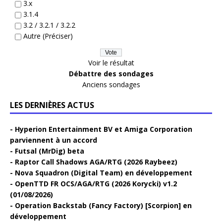
3.x
3.1.4
3.2 / 3.2.1 / 3.2.2
Autre (Préciser)
Voir le résultat
Débattre des sondages
Anciens sondages
LES DERNIÈRES ACTUS
Hyperion Entertainment BV et Amiga Corporation
parviennent à un accord
Futsal (MrDig) beta
Raptor Call Shadows AGA/RTG (2026 Raybeez)
Nova Squadron (Digital Team) en développement
OpenTTD FR OCS/AGA/RTG (2026 Korycki) v1.2
(01/08/2026)
Operation Backstab (Fancy Factory) [Scorpion] en
développement