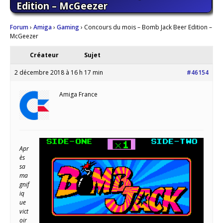
Edition – McGeezer
Forum
›
Amiga
›
Gaming
›
Concours du mois – Bomb Jack Beer Edition –
McGeezer
Créateur
Sujet
2 décembre 2018 à 16 h 17 min
#46154
Amiga France
Apr
ès
sa
ma
gnif
iq
ue
vict
oir