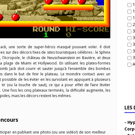
1
1
1
2
3
3
3
ack, une sorte de super-héros masqué pouvant voler. Il doit
3
s sur des décors fixes de sites touristiques célèbres : le Sphinx
3
, l’Acropole, le château de Neuschwanstein en Bavière, et deux
a plage de Miami et Hollywood. En utilisant les plates-formes
A
Bomb Jack doit courir et sauter jusqu’à l’ensemble des bombes
is dans le but de finir le plateau. Le moindre contact avec un
st possible de les éviter en les survolant en appuyant à plusieurs
tir (ou la touche de saut), ce qui a pour effet de faire léviter
. Une fois les cinq plateaux terminés, la difficulté augmente, les
pides, mais les décors restent les mêmes.
LES
oncours
Hyp
Corp
iciper en publiant une photo (ou une vidéo!) de son meilleur