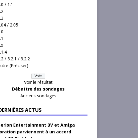
.0 / 1.1
.2
.3
.04 / 2.05
.0
.1
.x
.1.4
.2 / 3.2.1 / 3.2.2
utre (Préciser)
Voir le résultat
Débattre des sondages
Anciens sondages
 DERNIÈRES ACTUS
erion Entertainment BV et Amiga
oration parviennent à un accord