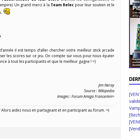
mpire). Un grand merci à la
Team Relec
pour leur soutien et le
s.
?
 d’année il est temps d’aller chercher votre meilleur stick arcade
oser les scores sur ce jeu. On compte sur vous pour nous épater
ce à tout les participants et que le meilleur gagne ! =)
DER
Jim Neray
Source : Wikipedia
[VENT
Images : Forum Amiga France/em>
valid
Vampi
Alors aidez nous en partageant et en participant au forum. =)
[Rec
[VEN
[Vend