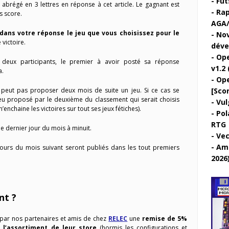
Fut
brégé en 3 lettres en réponse à cet article. Le gagnant est
Rap
os score.
AGA/
dans votre réponse le jeu que vous choisissez pour le
Nov
 victoire.
déve
Ope
e deux participants, le premier à avoir posté sa réponse
v1.2 
a.
Ope
eut pas proposer deux mois de suite un jeu. Si ce cas se
[Sco
 jeu proposé par le deuxième du classement qui serait choisis
Vul
enchaine les victoires sur tout ses jeux fétiches).
Pol
RTG
e dernier jour du mois à minuit.
Vec
Ami
cours du mois suivant seront publiés dans les tout premiers
2026
nt ?
r par nos partenaires et amis de chez
RELEC
une
remise de 5%
 l’assortiment de leur store
(hormis les configurations et