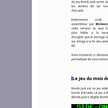
du jeu Bomb Jack sortie d
les années 80 sur bo
d’arcade.
Entièrement codé 
assembleur par
McGeez
cette version se veut b
plus fidèle a la vers
d’origine que le portage so
sur Amiga à la fin des ann
80.
Vous trouverez ci dessous
permettant de vous immerg
Le jeu du mois d
Bomb Jack est un jeu vid
borne d’arcade. Le jeu a ét
(Bomb Jack II, Mighty Bomb