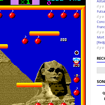
Astue
il y 
Futsa
il y a
Conco
Fran
il y 
Mort
[Redpi
il y 
REC
SON
Q