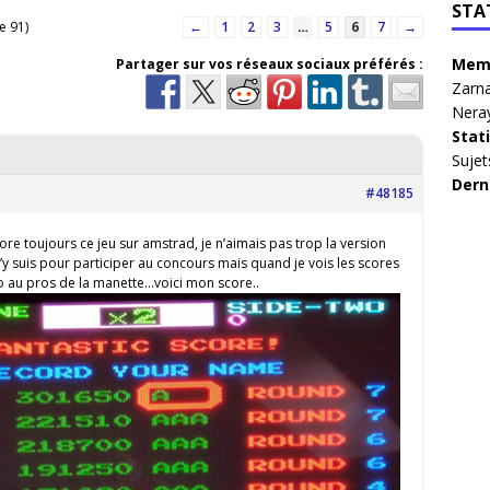
STA
e 91)
←
1
2
3
…
5
6
7
→
Memb
Partager sur vos réseaux sociaux préférés :
Zarna
Nera
Stat
Sujet
Dern
#48185
adore toujours ce jeu sur amstrad, je n’aimais pas trop la version
 suis pour participer au concours mais quand je vois les scores
o au pros de la manette…voici mon score..