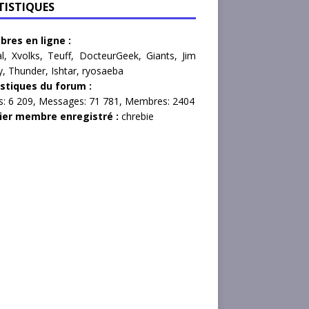
TISTIQUES
res en ligne :
l
,
Xvolks
,
Teuff
,
DocteurGeek
,
Giants
,
Jim
y
,
Thunder
,
Ishtar
,
ryosaeba
istiques du forum :
s:
6 209,
Messages:
71 781,
Membres:
2404
ier membre enregistré :
chrebie