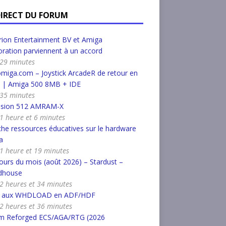
DIRECT DU FORUM
ion Entertainment BV et Amiga
ration parviennent à un accord
a 29 minutes
miga.com – Joystick ArcadeR de retour en
k | Amiga 500 8MB + IDE
a 35 minutes
nsion 512 AMRAM-X
a 1 heure et 6 minutes
he ressources éducatives sur le hardware
a
a 1 heure et 19 minutes
urs du mois (août 2026) – Stardust –
dhouse
a 2 heures et 34 minutes
r aux WHDLOAD en ADF/HDF
a 2 heures et 36 minutes
m Reforged ECS/AGA/RTG (2026