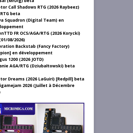
sal (MrDig) beta
tor Call Shadows RTG (2026 Raybeez)
RTG beta
a Squadron (Digital Team) en
loppement
nTTD FR OCS/AGA/RTG (2026 Korycki)
(01/08/2026)
ration Backstab (Fancy Factory)
rpion] en développement
gus 1200 (2026 JOTD)
anie AGA/RTG (Dziubałtowski) beta
tor Dreams (2026 LaGuiri) [Redpill] beta
gamejam 2026 (Juillet à Décembre
)