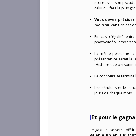
score avec son pseudo a
celui qui fera le plus gr
Vous devez préciser 
mois suivant
en cas de
En cas d’égalité entr
photo/vidéo l’emporter
La même personne ne p
présentait ce serait le
(Histoire que personne n’
Le concours se termine l
Les résultats et le con
jours de chaque mois.
Et pour le gagna
Le gagnant se verra offri
valable un an sur tout