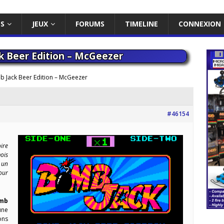
ES
JEUX
FORUMS
TIMELINE
CONNEXION
k Beer Edition – McGeezer
 Jack Beer Edition – McGeezer
#46154
ire
ois
 un
our
mb
une
ons