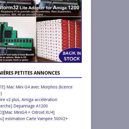
NIÈRES PETITES ANNONCES
E] Mac Mini G4 avec Morphos (licence
e)
re v2 plus, Amiga accélération
herche] Depannage A1200
D][Mac MiniG4 + Odroid XU4]
u] estimation Carte Vampire 500V2+