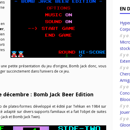
ans
rne
EN 
Hyper
en
er
,
Corpo
ien
il y 
ion
Micro
rti
stoc
ées
il y 
Exte
 une petite présentation du jeu d’origine, Bomb Jack donc, vous
il y 
er succinctement dans l’univers de ce jeu.
Cherc
Amig
il y 
Conco
e décembre : Bomb Jack Beer Edition
Bloo
il y 
éo de plates-formes développé et édité par Tehkan en 1984 sur
é adapté sur divers supports familiaux et a fait l’objet de suites
Joue
 Jack et Bomb Jack Twin).
il y 
Gloo