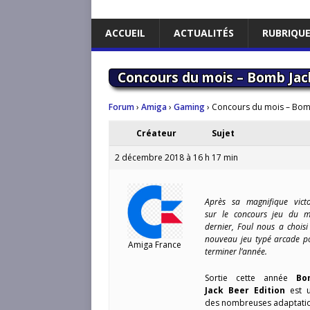
ACCUEIL
ACTUALITÉS
RUBRIQU
Concours du mois – Bomb Jac
Forum
›
Amiga
›
Gaming
›
Concours du mois – Bomb
Créateur
Sujet
2 décembre 2018 à 16 h 17 min
Après sa magnifique victo
sur le concours jeu du m
dernier, Foul nous a choisi
nouveau jeu typé arcade p
Amiga France
terminer l’année.
Sortie cette année
Bo
Jack Beer Edition
est 
des nombreuses adaptati