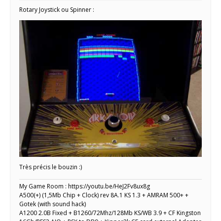
Rotary Joystick ou Spinner :
Très précis le bouzin :)
My Game Room : https://youtu.be/HeJ2Fv8ux8g
A500(+) (1,5Mb Chip + Clock) rev 8A.1 KS 1.3 + AMRAM 500+ +
Gotek (with sound hack)
A1200 2.0B Fixed + B1260/72Mhz/128Mb KS/WB 3.9 + CF Kingston