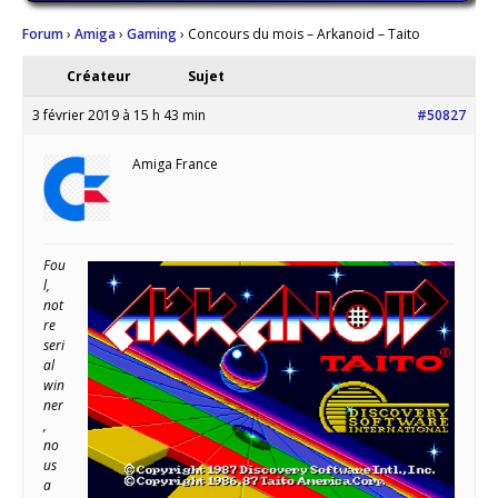
Forum
›
Amiga
›
Gaming
›
Concours du mois – Arkanoid – Taito
Créateur
Sujet
3 février 2019 à 15 h 43 min
#50827
Amiga France
Fou
l,
not
re
seri
al
win
ner
,
no
us
a