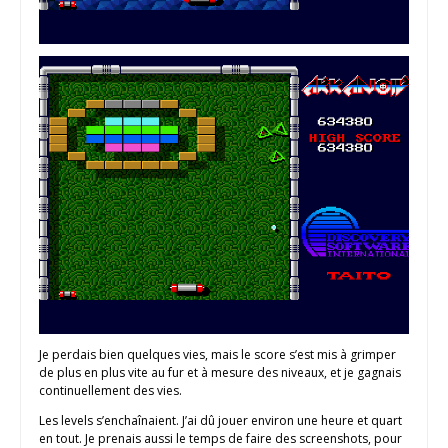
Je perdais bien quelques vies, mais le score s’est mis à grimper
de plus en plus vite au fur et à mesure des niveaux, et je gagnais
continuellement des vies.
Les levels s’enchaînaient. J’ai dû jouer environ une heure et quart
en tout. Je prenais aussi le temps de faire des screenshots, pour