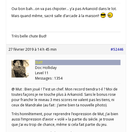
Oui bon bah…on va pas chipoter… y’a pas Arkanoïd dans le lot.
Mais quand même, sacré salle d’arcade à la maison!!
Très belle chute Bud!
27 février 2019 à 14 h 45 min
#52446
Staff
Doc Holliday
Level 11
Messages : 1354
@ Mut : Bien joué ! T’est un chef. Mon record tiendra t-il ? Moi de
toutes façons je ne touche plus à Arkanoïd. Sans le bonus rose
pour franchir le niveau 3 mes scores ne valent pas les tiens, ni
ceux de Mandrake (au fait : j’aime bien ta nouvelle photo).
Très honnêtement, pour reprendre l’expression de Mut, j’ai bien
aussi l’impression d’avoir « volé » la partie du siècle. je trouve
que j’ai eu trop de chance, même si cela fait partie du jeu.