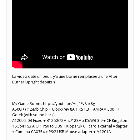
La vidéo date un peu… y’a une borne remplacée à une After
Burner Upright depuis :)
My Game Room : https://youtu.be/HeJ2Fv8ux8g
A500(+) (1,5Mb Chip + Clock) rev 8A.1 KS 1.3 + AMRAM 500+ +
Gotek (with sound hack)
A1200 2.0B Fixed + B1260/72Mhz/128Mb KS/WB 3.9 + CF Kingston
16Gb/PFS3 AIO + PSX to DB9 + Kipper2k CF card external Adapter
+ Cumana CAX354 + PS/2 USB Mouse adapter + M1201A