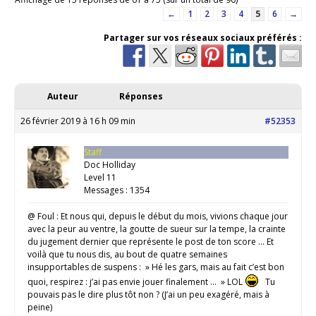
←
1
2
3
4
5
6
→
Partager sur vos réseaux sociaux préférés :
Auteur
Réponses
26 février 2019 à 16 h 09 min
#52353
Staff
Doc Holliday
Level 11
Messages : 1354
@ Foul : Et nous qui, depuis le début du mois, vivions chaque jour
avec la peur au ventre, la goutte de sueur sur la tempe, la crainte
du jugement dernier que représente le post de ton score … Et
voilà que tu nous dis, au bout de quatre semaines
insupportables de suspens : » Hé les gars, mais au fait c’est bon
quoi, respirez : j’ai pas envie jouer finalement … » LOL
Tu
pouvais pas le dire plus tôt non ? (J’ai un peu exagéré, mais à
peine)