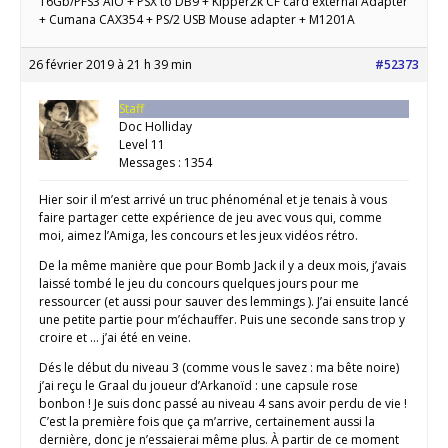
16Gb/PFS3 AIO + PSX to DB9 + Kipper2k CF card external Adapter
+ Cumana CAX354 + PS/2 USB Mouse adapter + M1201A
26 février 2019 à 21 h 39 min
#52373
Staff
Doc Holliday
Level 11
Messages : 1354
Hier soir il m’est arrivé un truc phénoménal et je tenais à vous
faire partager cette expérience de jeu avec vous qui, comme
moi, aimez l’Amiga, les concours et les jeux vidéos rétro.
De la même manière que pour Bomb Jack il y a deux mois, j’avais
laissé tombé le jeu du concours quelques jours pour me
ressourcer (et aussi pour sauver des lemmings ). J’ai ensuite lancé
une petite partie pour m’échauffer. Puis une seconde sans trop y
croire et … j’ai été en veine.
Dés le début du niveau 3 (comme vous le savez : ma bête noire)
j’ai reçu le Graal du joueur d’Arkanoïd : une capsule rose
bonbon ! Je suis donc passé au niveau 4 sans avoir perdu de vie !
C’est la première fois que ça m’arrive, certainement aussi la
dernière, donc je n’essaierai même plus. À partir de ce moment