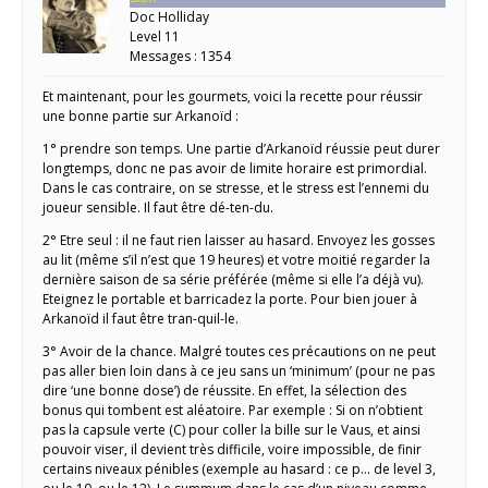
Doc Holliday
Level 11
Messages : 1354
Et maintenant, pour les gourmets, voici la recette pour réussir
une bonne partie sur Arkanoïd :
1° prendre son temps. Une partie d’Arkanoïd réussie peut durer
longtemps, donc ne pas avoir de limite horaire est primordial.
Dans le cas contraire, on se stresse, et le stress est l’ennemi du
joueur sensible. Il faut être dé-ten-du.
2° Etre seul : il ne faut rien laisser au hasard. Envoyez les gosses
au lit (même s’il n’est que 19 heures) et votre moitié regarder la
dernière saison de sa série préférée (même si elle l’a déjà vu).
Eteignez le portable et barricadez la porte. Pour bien jouer à
Arkanoïd il faut être tran-quil-le.
3° Avoir de la chance. Malgré toutes ces précautions on ne peut
pas aller bien loin dans à ce jeu sans un ‘minimum’ (pour ne pas
dire ‘une bonne dose’) de réussite. En effet, la sélection des
bonus qui tombent est aléatoire. Par exemple : Si on n’obtient
pas la capsule verte (C) pour coller la bille sur le Vaus, et ainsi
pouvoir viser, il devient très difficile, voire impossible, de finir
certains niveaux pénibles (exemple au hasard : ce p… de level 3,