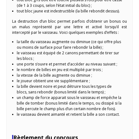
(de 1 à 3 coups, selon l’état initial du bloc) ;
tout bloc jaune est indestructible (la bille rebondit dessus).
La destruction d’un bloc permet parfois d’obtenir un bonus ou
un malus représenté par une lettre et activé lorsqu’il est
intercepté par le vaisseau. Voici quelques exemples d’effets :
la taille du vaisseau augmente ou diminue (ce qui offre plus
ou moins de surface pour faire rebondir la bille) ;
le vaisseau est équipé de 2 canons permettant de tirer sur
les blocs ;
une porte s’ouvre et permet d’accéder au niveau suivant ;
le nombre de billes en jeu est multiplié par trois ;
la vitesse de la bille augmente ou diminue ;
le joueur obtient une vie supplémentaire ;
la bille devient noire et peut détruire tous les types de
blocs, sans rebondir (bonus limité dans le temps) ;
un champ de force apparait sous le vaisseau et empêche la
bille de tomber (bonus limité dans le temps, ou dissipé si la
bille percute le champ plus d’un certain nombre de fois).
le vaisseau devient aimanté et retient la bille a son contact.
Règlement du concours