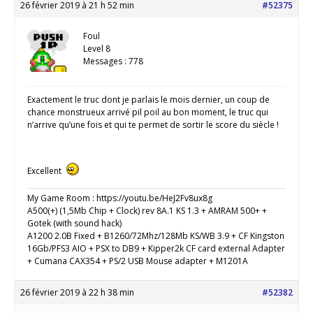
26 février 2019 à 21 h 52 min
#52375
Foul
Level 8
Messages : 778
Exactement le truc dont je parlais le mois dernier, un coup de
chance monstrueux arrivé pil poil au bon moment, le truc qui
n’arrive qu’une fois et qui te permet de sortir le score du siècle !
Excellent
My Game Room : https://youtu.be/HeJ2Fv8ux8g
A500(+) (1,5Mb Chip + Clock) rev 8A.1 KS 1.3 + AMRAM 500+ +
Gotek (with sound hack)
A1200 2.0B Fixed + B1260/72Mhz/128Mb KS/WB 3.9 + CF Kingston
16Gb/PFS3 AIO + PSX to DB9 + Kipper2k CF card external Adapter
+ Cumana CAX354 + PS/2 USB Mouse adapter + M1201A
26 février 2019 à 22 h 38 min
#52382