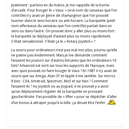
Justement : parlons-en du matos. Je me rappelle de la borne
d’arcade. Pour bouger le « Vaus » (vrai nom du vaisseau que l’on
contrôle) il y avait un genre de champignon que l’on pouvait
tourner dans le sens horaire ou anti-horaire. La barquette (petit
nom affectueux du vaisseau que l’on contrôle) partait dans un
sens ou dans l’autre. On pouvait donc y aller plus ou moins fort :
la barquette se déplaçait d’autant plus ou moins rapidement.
C’était sensationnel. C’était ça le « Rotary Joystick » ?
La souris pour ordinateurs n’est pas mal non plus, pourvu qu’elle
ne patine pas évidemment. Mais je me demande comment
faisaient les joueurs sur d’autres bécanes que les ordinateurs 16
bits? Arkanoïd est sorti sur tous les supports de l’époque, mais
avec quoi pouvait-on faire bouger le Vaus ? En 1987 il n’y avait de
souris que sur Amiga, Atari ST et Apple il me semble. Sur micros
8 bits : C64, Amstrad, Spectrum, Mo5 et sur Nes ? Comment
faisaient-ils ? Au joystick ou au Joypad, il ne pouvait y a avoir
qu’un déplacement régulier de la barquette en pressant
gauche/droite. Pas possible de « lifter » pour se dépêcher d’aller
d’un bonus à attraper jusqu’à la bille. ça devait être l’enfer.