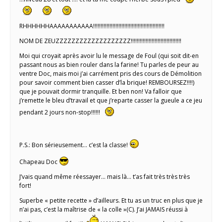
RHHHHHHAAAAAAAAAAA!!!!!!!!!!!!!!!!!!!!!!!!!!!!!!!!!!!!!!!!!!!!!!!!
NOM DE ZEUZZZZZZZZZZZZZZZZZZZ!!!!!!!!!!!!!!!!!!!!!!!!!!!!!!!!!!
Moi qui croyait après avoir lu le message de Foul (qui soit dit-en
passant nous as bien rouler dans la farine! Tu parles de peur au
ventre Doc, mais moi j’ai carrément pris des cours de Démolition
pour savoir comment bien casser d’la brique! REMBOURSEZ!!!!)
que je pouvait dormir tranquille. Et ben non! Va falloir que
j’remette le bleu d’travail et que j’reparte casser la gueule a ce jeu
pendant 2 jours non-stop!!!!!!
P.S.: Bon sérieusement… c’est la classe!
Chapeau Doc
J’vais quand même réessayer… mais là… t’as fait très très très
fort!
Superbe « petite recette » d’ailleurs. Et tu as un truc en plus que je
n’ai pas, c’est la maîtrise de « la colle »(C). J’ai JAMAIS réussi à