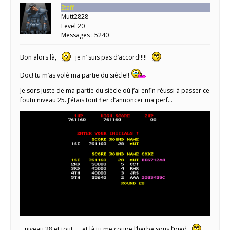
Staff
Mutt2828
Level 20
Messages : 5240
Bon alors là,
je n’ suis pas d’accord!!!!!
Doc! tu m’as volé ma partie du siècle!!
Je sors juste de ma partie du siècle où j’ai enfin réussi à passer ce
foutu niveau 25. J’étais tout fier d’annoncer ma perf…
…niveau 28 et tout …. et là tu me coupe l’herbe sous l’pied