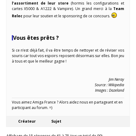
l’assortiment de leur store
(hormis les configurations et
cartes X5000 & A1222 & Vampire). Un grand merci à la
Team
Relec
pour leur soutien et le sponsoring de ce concours.
Vous êtes prêts ?
Si ce n’est déjà fait, il va être temps de nettoyer et de réviser vos
souris car tout vos espoirs reposent désormais sur elles. Bon jeu
à tous et que le meilleur gagne !
Jim Neray
Source : Wikipedia
Images : Dazeland
Vous aimez Amiga France ? Alors aidez nous en partageant et en
participant au forum. =)
Créateur
Sujet
Affichage de 15 réponses de 61 à 75 (sur un total de 90)