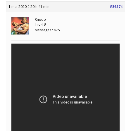
1 mai 2020 à 20 h 41 min
#86574
Rnooo
Level 8
Messages : 675