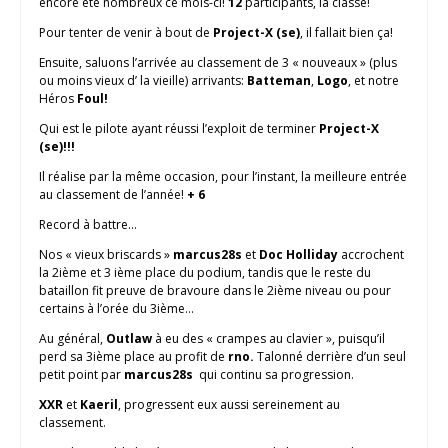
encore été nombreux ce mois-ci!
12
participants, la classe!
Pour tenter de venir à bout de
Project-X (se)
, il fallait bien ça!
Ensuite, saluons l’arrivée au classement de 3 « nouveaux » (plus
ou moins vieux d’ la vieille) arrivants:
Batteman
,
Logo
, et notre
Héros
Foul!
Qui est le pilote ayant réussi l’exploit de terminer
Project-X
(se)!!!
Il réalise par la même occasion, pour l’instant, la meilleure entrée
au classement de l’année!
+ 6
Record à battre…
Nos « vieux briscards »
marcus28s
et
Doc Holliday
accrochent
la 2ième et 3 ième place du podium, tandis que le reste du
bataillon fit preuve de bravoure dans le 2ième niveau ou pour
certains à l’orée du 3ième…
Au général,
Outlaw
à eu des « crampes au clavier », puisqu’il
perd sa 3ième place au profit de
rno.
Talonné derrière d’un seul
petit point par
marcus28s
qui continu sa progression.
XXR
et
Kaeril
, progressent eux aussi sereinement au
classement.