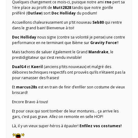
Quelques changement ce mois-ci, puisque notre ami
rno
pert sa
1ère place au profit de
Mutt2828
tandis que notre gorille
préféré (
Outlaw
) sort
Doc Holliday
du podium!
Accueillons chaleureusement un p’tit nouveau
Seb80
qui rentre
dans le grand bain! Bienvenue à toi!
Doc Holliday
nous signe (contre sa volonté je pense) une contre
performance en ne terminant que 8ième sur
Gravity Force
!!
Mais tachons de saluer également le Grand
Mandrake
, le
prestidigitateur qui s’est rendu invisible!
DualG4
et
Kaeril
(anciens p’tits nouveaux) et malgré des
déboires techniques respectifs ont prouvés qu’ils n’étaient pas la
pour ramasser des fraises!
Et
marcus28s
est en train de finir d’enfiler son costume de vieux
briscard!
Encore Bravo à tous!
Et pour ceux qui sont tomber de leur montures… ça arrive les
gars, c’est pas grave. Allez on remonte en selle HOP!
Là, il y un vieux super-héros à épauler!
Enfilez vos costumes!