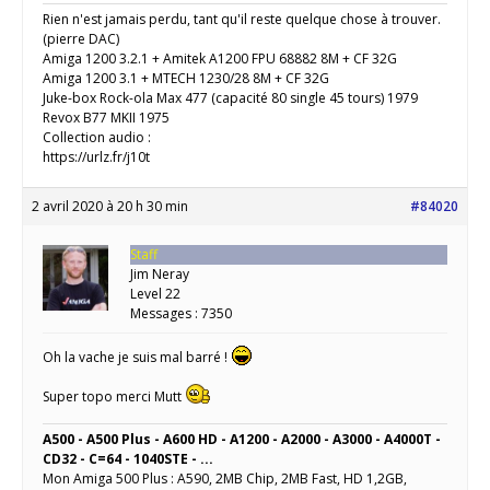
Rien n'est jamais perdu, tant qu'il reste quelque chose à trouver.
(pierre DAC)
Amiga 1200 3.2.1 + Amitek A1200 FPU 68882 8M + CF 32G
Amiga 1200 3.1 + MTECH 1230/28 8M + CF 32G
Juke-box Rock-ola Max 477 (capacité 80 single 45 tours) 1979
Revox B77 MKII 1975
Collection audio :
https://urlz.fr/j10t
2 avril 2020 à 20 h 30 min
#84020
Staff
Jim Neray
Level 22
Messages : 7350
Oh la vache je suis mal barré !
Super topo merci Mutt
A500 - A500 Plus - A600 HD - A1200 - A2000 - A3000 - A4000T -
CD32 - C=64 - 1040STE - ...
Mon Amiga 500 Plus : A590, 2MB Chip, 2MB Fast, HD 1,2GB,