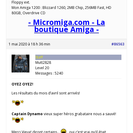
Floppy ext.
Mon Amiga 1200 : Blizzard 1260, 2MB Chip, 256MB Fast, HD
80GB, Overdrive CD
- Micromiga.com - La
boutique Amiga -
1 mai 2020 à 18 h 36 min
#86563
Staff
Mutt2828
Level 20
Messages : 5240
OYEZ OYEZ!
Les résultats du mois d’avril sont arrivés!
Captain Dynamo
vieux super héros grabataire nous a sauvé!
Merci Vieux! diront certains…
oui c’est vrai qu’il était