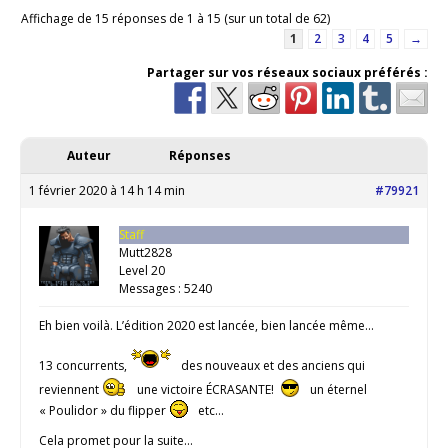
Affichage de 15 réponses de 1 à 15 (sur un total de 62)
1
2
3
4
5
→
Partager sur vos réseaux sociaux préférés :
Auteur
Réponses
1 février 2020 à 14 h 14 min
#79921
Staff
Mutt2828
Level 20
Messages : 5240
Eh bien voilà. L’édition 2020 est lancée, bien lancée même…
13 concurrents,
des nouveaux et des anciens qui
reviennent
une victoire ÉCRASANTE!
un éternel
« Poulidor » du flipper
etc…
Cela promet pour la suite…