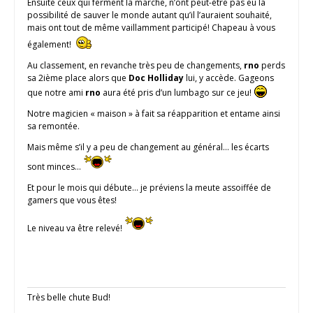
Ensuite ceux qui ferment la marche, n’ont peut-être pas eu la
possibilité de sauver le monde autant qu’il l’auraient souhaité,
mais ont tout de même vaillamment participé! Chapeau à vous
également!
Au classement, en revanche très peu de changements,
rno
perds
sa 2ième place alors que
Doc Holliday
lui, y accède. Gageons
que notre ami
rno
aura été pris d’un lumbago sur ce jeu!
Notre magicien « maison » à fait sa réapparition et entame ainsi
sa remontée.
Mais même s’il y a peu de changement au général… les écarts
sont minces…
Et pour le mois qui débute… je préviens la meute assoiffée de
gamers que vous êtes!
Le niveau va être relevé!
Très belle chute Bud!