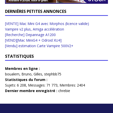
DERNIÈRES PETITES ANNONCES
[VENTE] Mac Mini G4 avec Morphos (licence valide)
Vampire v2 plus, Amiga accélération
[Recherche] Depannage A1200
[VEND][Mac MiniG4 + Odroid XU4]
[Vendu] estimation Carte Vampire 500V2+
STATISTIQUES
Membres en ligne :
boualem
,
Bruno
,
Gilles
,
stephbb75
Statistiques du forum :
Sujets:
6 208,
Messages:
71 773,
Membres:
2404
Dernier membre enregistré :
chrebie