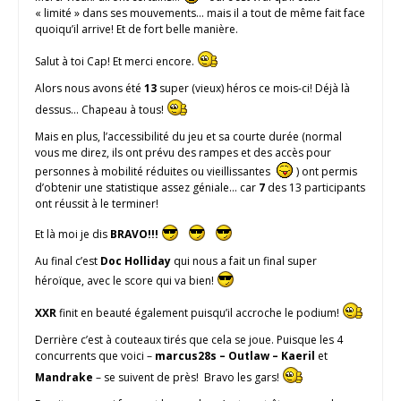
« limité » dans ses mouvements… mais il a tout de même fait face
quoiqu’il arrive! Et de fort belle manière.
Salut à toi Cap! Et merci encore.
Alors nous avons été
13
super (vieux) héros ce mois-ci! Déjà là
dessus… Chapeau à tous!
Mais en plus, l’accessibilité du jeu et sa courte durée (normal
vous me direz, ils ont prévu des rampes et des accès pour
personnes à mobilité réduites ou vieillissantes
) ont permis
d’obtenir une statistique assez géniale… car
7
des 13 participants
ont réussit à le terminer!
Et là moi je dis
BRAVO!!!
Au final c’est
Doc Holliday
qui nous a fait un final super
héroïque, avec le score qui va bien!
XXR
finit en beauté également puisqu’il accroche le podium!
Derrière c’est à couteaux tirés que cela se joue. Puisque les 4
concurrents que voici –
marcus28s – Outlaw – Kaeril
et
Mandrake
– se suivent de près! Bravo les gars!