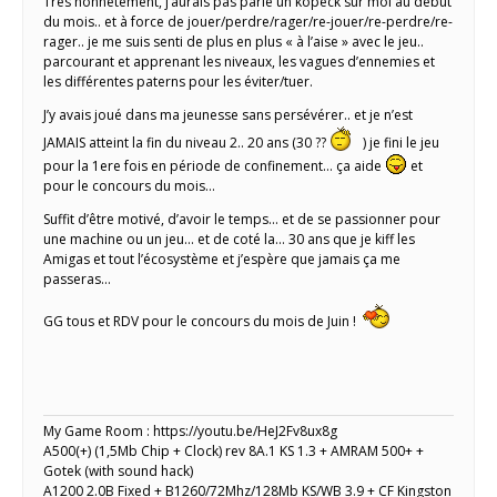
Très honnêtement, j’aurais pas parié un kopeck sur moi au début
du mois.. et à force de jouer/perdre/rager/re-jouer/re-perdre/re-
rager.. je me suis senti de plus en plus « à l’aise » avec le jeu..
parcourant et apprenant les niveaux, les vagues d’ennemies et
les différentes paterns pour les éviter/tuer.
J’y avais joué dans ma jeunesse sans persévérer.. et je n’est
JAMAIS atteint la fin du niveau 2.. 20 ans (30 ??
) je fini le jeu
pour la 1ere fois en période de confinement… ça aide
et
pour le concours du mois…
Suffit d’être motivé, d’avoir le temps… et de se passionner pour
une machine ou un jeu… et de coté la… 30 ans que je kiff les
Amigas et tout l’écosystème et j’espère que jamais ça me
passeras…
GG tous et RDV pour le concours du mois de Juin !
My Game Room : https://youtu.be/HeJ2Fv8ux8g
A500(+) (1,5Mb Chip + Clock) rev 8A.1 KS 1.3 + AMRAM 500+ +
Gotek (with sound hack)
A1200 2.0B Fixed + B1260/72Mhz/128Mb KS/WB 3.9 + CF Kingston