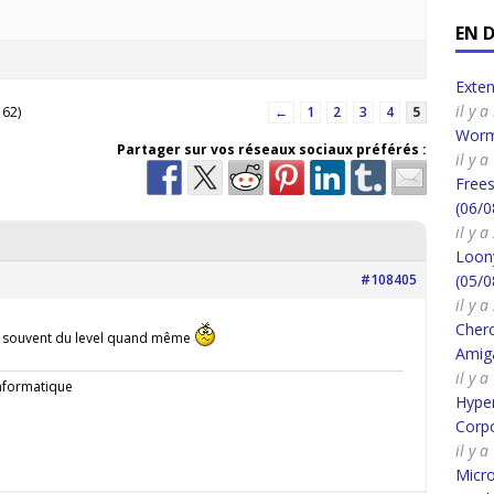
EN 
Exte
il y 
 62)
←
1
2
3
4
5
Worm
Partager sur vos réseaux sociaux préférés :
il y 
Frees
(06/0
il y 
Loony
#108405
(05/0
il y 
Cherc
y a souvent du level quand même
Amig
il y 
informatique
Hyper
Corpo
il y 
Micro