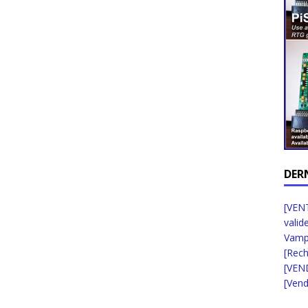
DER
[VENT
valid
Vampi
[Rec
[VEN
[Vend