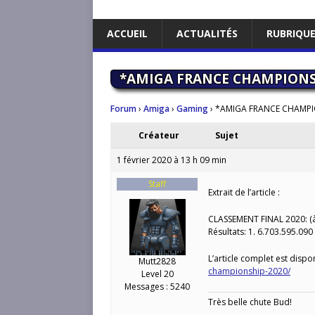
ACCUEIL
ACTUALITÉS
RUBRIQU
*AMIGA FRANCE CHAMPIONS
Forum
›
Amiga
›
Gaming
›
*AMIGA FRANCE CHAMPI
Créateur
Sujet
1 février 2020 à 13 h 09 min
Staff
Extrait de l’article :
CLASSEMENT FINAL 2020: (à
Résultats: 1. 6.703.595.090 
L’article complet est dispon
Mutt2828
championship-2020/
Level 20
Messages : 5240
Très belle chute Bud!