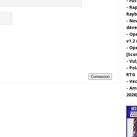
Fut
Rap
Rayb
Nov
déve
Ope
v1.2 
Ope
[Sco
Vul
Pol
RTG
Connexion
Vec
Ami
2026