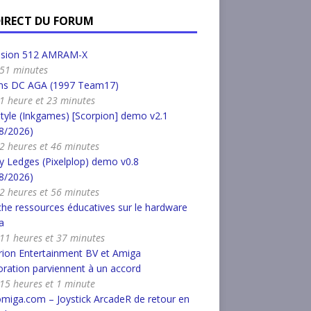
DIRECT DU FORUM
nsion 512 AMRAM-X
a 51 minutes
s DC AGA (1997 Team17)
a 1 heure et 23 minutes
tyle (Inkgames) [Scorpion] demo v2.1
8/2026)
a 2 heures et 46 minutes
 Ledges (Pixelplop) demo v0.8
8/2026)
a 2 heures et 56 minutes
he ressources éducatives sur le hardware
a
a 11 heures et 37 minutes
ion Entertainment BV et Amiga
ration parviennent à un accord
a 15 heures et 1 minute
miga.com – Joystick ArcadeR de retour en