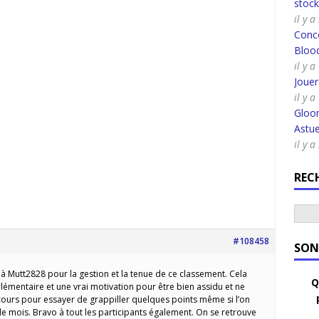
stoc
il y 
Conco
Bloo
il y a
Joue
il y a
Gloo
Astue
il y 
REC
#108458
SON
 Mutt2828 pour la gestion et la tenue de ce classement. Cela
Q
émentaire et une vrai motivation pour être bien assidu et ne
cours pour essayer de grappiller quelques points même si l’on
ur le mois. Bravo à tout les participants également. On se retrouve