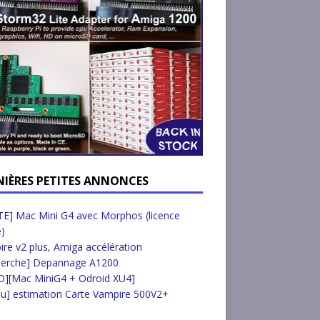
NIÈRES PETITES ANNONCES
E] Mac Mini G4 avec Morphos (licence
e)
re v2 plus, Amiga accélération
herche] Depannage A1200
D][Mac MiniG4 + Odroid XU4]
u] estimation Carte Vampire 500V2+