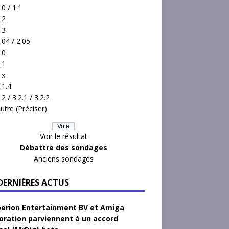
.0 / 1.1
.2
.3
.04 / 2.05
.0
.1
.x
.1.4
.2 / 3.2.1 / 3.2.2
utre (Préciser)
Voir le résultat
Débattre des sondages
Anciens sondages
 DERNIÈRES ACTUS
erion Entertainment BV et Amiga
oration parviennent à un accord