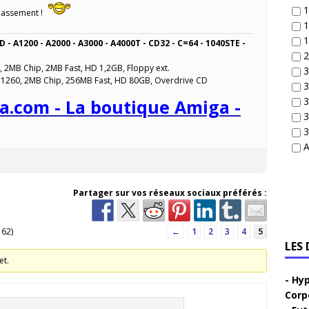
1
lassement !
1
1
D - A1200 - A2000 - A3000 - A4000T - CD32 - C=64 - 1040STE -
2
, 2MB Chip, 2MB Fast, HD 1,2GB, Floppy ext.
3
 1260, 2MB Chip, 256MB Fast, HD 80GB, Overdrive CD
3
3
a.com - La boutique Amiga -
3
3
A
Partager sur vos réseaux sociaux préférés :
 62)
←
1
2
3
4
5
LES
et.
Hyp
Corp