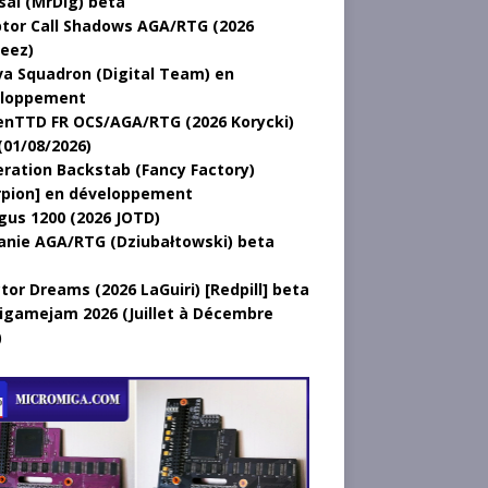
sal (MrDig) beta
tor Call Shadows AGA/RTG (2026
eez)
a Squadron (Digital Team) en
loppement
nTTD FR OCS/AGA/RTG (2026 Korycki)
(01/08/2026)
ration Backstab (Fancy Factory)
rpion] en développement
gus 1200 (2026 JOTD)
anie AGA/RTG (Dziubałtowski) beta
tor Dreams (2026 LaGuiri) [Redpill] beta
gamejam 2026 (Juillet à Décembre
)