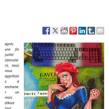
Après
une fin
juillet
caniculai
re, nous
nous
apprêton
s à
enchaine
r un
mois
d’Aout
tout