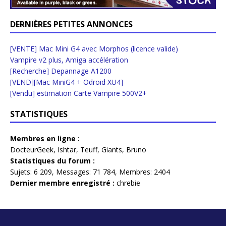
DERNIÈRES PETITES ANNONCES
[VENTE] Mac Mini G4 avec Morphos (licence valide)
Vampire v2 plus, Amiga accélération
[Recherche] Depannage A1200
[VEND][Mac MiniG4 + Odroid XU4]
[Vendu] estimation Carte Vampire 500V2+
STATISTIQUES
Membres en ligne :
DocteurGeek
,
Ishtar
,
Teuff
,
Giants
,
Bruno
Statistiques du forum :
Sujets:
6 209,
Messages:
71 784,
Membres:
2404
Dernier membre enregistré :
chrebie