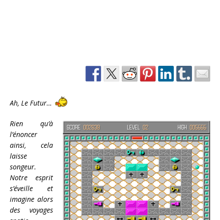
Ah, Le Futur…
Rien qu’à
l’énoncer
ainsi, cela
laisse
songeur.
Notre esprit
s’éveille et
imagine alors
des voyages