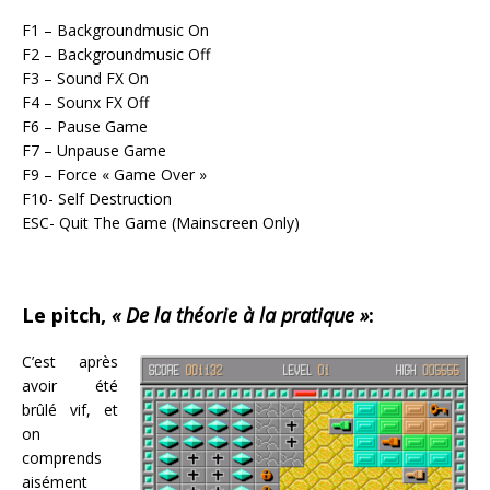
F1 – Backgroundmusic On
F2 – Backgroundmusic Off
F3 – Sound FX On
F4 – Sounx FX Off
F6 – Pause Game
F7 – Unpause Game
F9 – Force « Game Over »
F10- Self Destruction
ESC- Quit The Game (Mainscreen Only)
Le pitch,
« De la théorie à la pratique »
:
C’est après
avoir été
brûlé vif, et
on
comprends
aisément