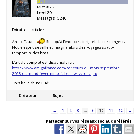
Staff
Mutt2828
Level 20
Messages : 5240
Extrait de l’article :
Ah, Le Futur…
Rien qu’à l’énoncer ainsi, cela laisse songeur.
Notre esprit s’éveille et imagine alors des voyages spatio-
temporels, des bras
L’article complet est disponible ici :
https://www.amigafrance.com/concours-du-mois-septembre-
2023-diamond-fever-mr-soft-brainwave-dezign/
Très belle chute Bud!
Créateur
Sujet
←
1
2
3
…
9
10
11
12
→
Partager sur vos réseaux sociaux préférés :