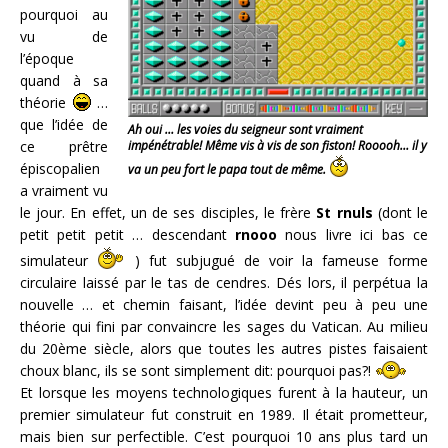
pourquoi au
vu de
l’époque
quand à sa
théorie
…
que l’idée de
Ah oui … les voies du seigneur sont vraiment
ce prêtre
impénétrable! Même vis à vis de son fiston! Rooooh… il y
épiscopalien
va un peu fort le papa tout de même.
a vraiment vu
le jour. En effet, un de ses disciples, le frère
St rnuls
(dont le
petit petit petit … descendant
rnooo
nous livre ici bas ce
simulateur
) fut subjugué de voir la fameuse forme
circulaire laissé par le tas de cendres. Dés lors, il perpétua la
nouvelle … et chemin faisant, l’idée devint peu à peu une
théorie qui fini par convaincre les sages du Vatican. Au milieu
du 20ème siècle, alors que toutes les autres pistes faisaient
choux blanc, ils se sont simplement dit: pourquoi pas?!
Et lorsque les moyens technologiques furent à la hauteur, un
premier simulateur fut construit en 1989. Il était prometteur,
mais bien sur perfectible. C’est pourquoi 10 ans plus tard un