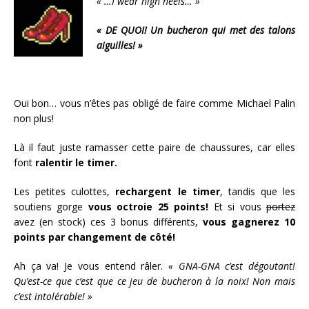
« …I wear high heels… »
« DE QUOI! Un bucheron qui met des talons
aiguilles! »
Oui bon… vous n’êtes pas obligé de faire comme Michael Palin
non plus!
Là il faut juste ramasser cette paire de chaussures, car elles
font
ralentir le timer.
Les petites culottes,
rechargent le timer
, tandis que les
soutiens gorge
vous octroie 25 points!
Et si vous
portez
avez (en stock) ces 3 bonus différents,
vous gagnerez 10
points par changement de côté!
Ah ça va! Je vous entend râler.
« GNA-GNA c’est dégoutant!
Qu’est-ce que c’est que ce jeu de bucheron à la noix! Non mais
c’est intolérable! »