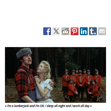
« I’m a lumberjack and I’m OK. I sleep all night and I work all day »