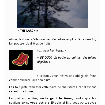
« THE LARCH »
Ah oui, les bonus j’allais oublier! Cet arbre, en plus d’être sans fin,
fait pousser de drôles de fruits:
« …I wear high heels… »
« DE QUOI! Un bucheron qui met des talons
aiguilles! »
Oui bon… vous n’êtes pas obligé de faire
comme Michael Palin non plus!
Là il faut juste ramasser cette paire de chaussures, car elles font
ralentir le timer.
Les petites culottes,
rechargent le timer
, tandis que les
soutiens gorge
vous octroie 25 points!
Et si vous
portez
avez