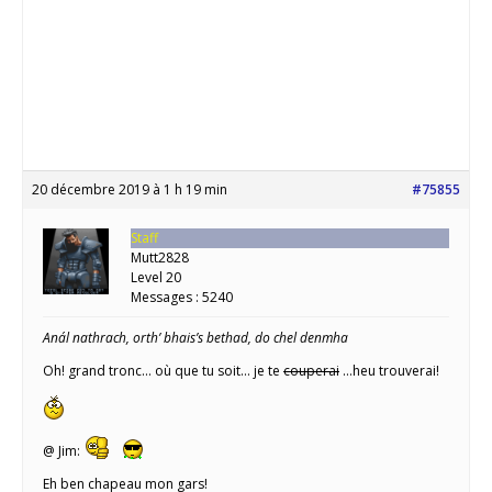
20 décembre 2019 à 1 h 19 min
#75855
Staff
Mutt2828
Level 20
Messages : 5240
Anál nathrach, orth’ bhais’s bethad, do chel denmha
Oh! grand tronc… où que tu soit… je te
couperai
…heu trouverai!
@ Jim:
Eh ben chapeau mon gars!