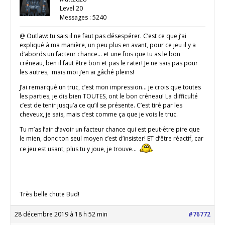
Level 20
Messages : 5240
@ Outlaw: tu sais il ne faut pas désespérer. C’est ce que j’ai
expliqué à ma manière, un peu plus en avant, pour ce jeu il y a
d’abords un facteur chance… et une fois que tu as le bon
créneau, ben il faut être bon et pas le rater! Je ne sais pas pour
les autres, mais moi j’en ai gâché pleins!
J’ai remarqué un truc, c’est mon impression… je crois que toutes
les parties, je dis bien TOUTES, ont le bon créneau! La difficulté
c’est de tenir jusqu’a ce qu’il se présente. C’est tiré par les
cheveux, je sais, mais c’est comme ça que je vois le truc.
Tu m’as l’air d’avoir un facteur chance qui est peut-être pire que
le mien, donc ton seul moyen c’est d’insister! ET d’être réactif, car
ce jeu est usant, plus tu y joue, je trouve…
Très belle chute Bud!
28 décembre 2019 à 18 h 52 min
#76772