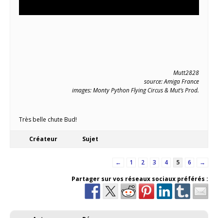
Mutt2828
source: Amiga France
images: Monty Python Flying Circus &
Mut’s Prod.
Très belle chute Bud!
Créateur
Sujet
←
1
2
3
4
5
6
→
Partager sur vos réseaux sociaux préférés :