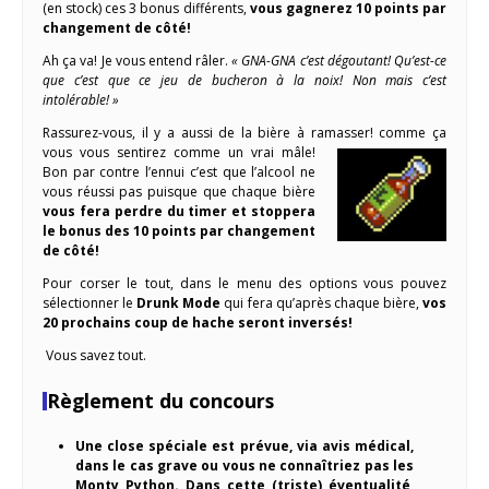
(en stock) ces 3 bonus différents,
vous gagnerez 10 points par
changement de côté!
Ah ça va! Je vous entend râler.
« GNA-GNA c’est dégoutant! Qu’est-ce
que c’est que ce jeu de bucheron à la noix! Non mais c’est
intolérable! »
Rassurez-vous, il y a aussi de la bière à ramasser!
comme ça
vous vous sentirez comme un vrai mâle!
Bon par contre l’ennui c’est que l’alcool ne
vous réussi pas puisque que chaque bière
vous fera perdre du timer et stoppera
le bonus des 10 points par changement
de côté!
Pour corser le tout, dans le menu des options vous pouvez
sélectionner le
Drunk Mode
qui fera qu’après chaque bière,
vos
20 prochains coup de hache seront inversés!
Vous savez tout.
Règlement du concours
Une close spéciale est prévue, via avis médical,
dans le cas grave ou vous ne connaîtriez pas les
Monty Python. Dans cette (triste) éventualité,