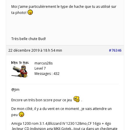
Moi j’aime particulièrement le type de hache que tu as utilisé sur
ta photo!
Très belle chute Bud!
22 décembre 2019 à 18 h 54 min
#76346
marcus28s
Level 7
Messages : 432
@Jim
Encore un très bon score pour ce jeu
.
De mon côté, il y a du vent en ce moment , je vais attendre un
peu
Amiga 1200 rom 3.1.4,Blizzard IV 1230 128mo,CF 16go + 4go
,lecteur CD,Indivision aga MKII,Gotek...tout ça dans un checkmate