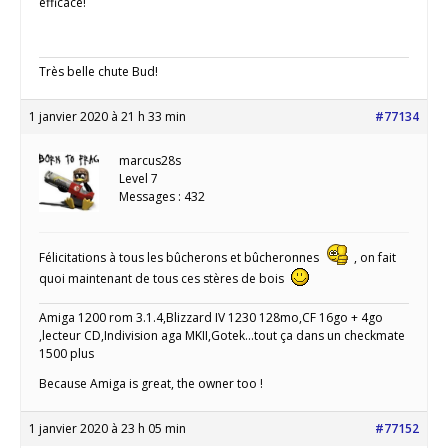
efficace!
Très belle chute Bud!
1 janvier 2020 à 21 h 33 min
#77134
marcus28s
Level 7
Messages : 432
Félicitations à tous les bûcherons et bûcheronnes
, on fait
quoi maintenant de tous ces stères de bois
Amiga 1200 rom 3.1.4,Blizzard IV 1230 128mo,CF 16go + 4go
,lecteur CD,Indivision aga MKII,Gotek...tout ça dans un checkmate
1500 plus
Because Amiga is great, the owner too !
1 janvier 2020 à 23 h 05 min
#77152