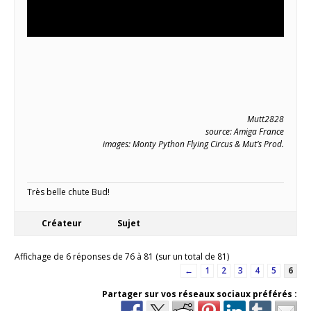
Mutt2828
source: Amiga France
images: Monty Python Flying Circus &
Mut’s Prod.
Très belle chute Bud!
Créateur
Sujet
Affichage de 6 réponses de 76 à 81 (sur un total de 81)
←
1
2
3
4
5
6
Partager sur vos réseaux sociaux préférés :