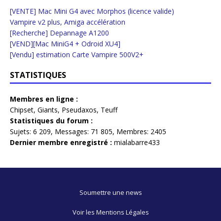
[VENTE] Mac Mini G4 avec Morphos (licence valide)
Vampire v2 plus, Amiga accélération
[Recherche] Depannage A1200
[VEND][Mac MiniG4 + Odroid XU4]
[Vendu] estimation Carte Vampire 500V2+
STATISTIQUES
Membres en ligne :
Chipset
,
Giants
,
Pseudaxos
,
Teuff
Statistiques du forum :
Sujets:
6 209,
Messages:
71 805,
Membres:
2405
Dernier membre enregistré :
mialabarre433
Soumettre une news
Voir les Mentions Légales