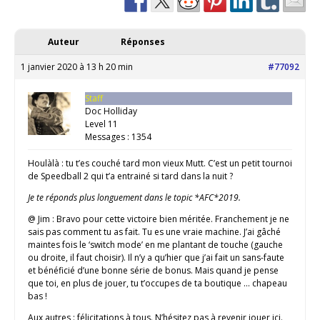
Auteur
Réponses
1 janvier 2020 à 13 h 20 min
#77092
Staff
Doc Holliday
Level 11
Messages : 1354
Houlàlà : tu t’es couché tard mon vieux Mutt. C’est un petit tournoi
de Speedball 2 qui t’a entrainé si tard dans la nuit ?
Je te réponds plus longuement dans le topic *AFC*2019.
@ Jim : Bravo pour cette victoire bien méritée. Franchement je ne
sais pas comment tu as fait. Tu es une vraie machine. J’ai gâché
maintes fois le ‘switch mode’ en me plantant de touche (gauche
ou droite, il faut choisir). Il n’y a qu’hier que j’ai fait un sans-faute
et bénéficié d’une bonne série de bonus. Mais quand je pense
que toi, en plus de jouer, tu t’occupes de ta boutique … chapeau
bas !
Aux autres : félicitations à tous. N’hésitez pas à revenir jouer ici.