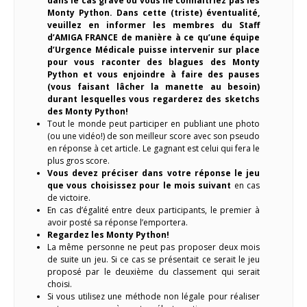
dans le cas grave ou vous ne connaîtriez pas les
Monty Python. Dans cette (triste) éventualité,
veuillez en informer les membres du Staff
d’AMIGA FRANCE de manière à ce qu’une équipe
d’Urgence Médicale puisse intervenir sur place
pour vous raconter des blagues des Monty
Python et vous enjoindre à faire des pauses
(vous faisant lâcher la manette au besoin)
durant lesquelles vous regarderez des sketchs
des Monty Python!
Tout le monde peut participer en publiant une photo
(ou une vidéo!) de son meilleur score avec son pseudo
en réponse à cet article. Le gagnant est celui qui fera le
plus gros score.
Vous devez préciser dans votre réponse le jeu
que vous choisissez pour le mois suivant
en cas
de victoire.
En cas d’égalité entre deux participants, le premier à
avoir posté sa réponse l’emportera.
Regardez les Monty Python!
La même personne ne peut pas proposer deux mois
de suite un jeu. Si ce cas se présentait ce serait le jeu
proposé par le deuxième du classement qui serait
choisi.
Si vous utilisez une méthode non légale pour réaliser