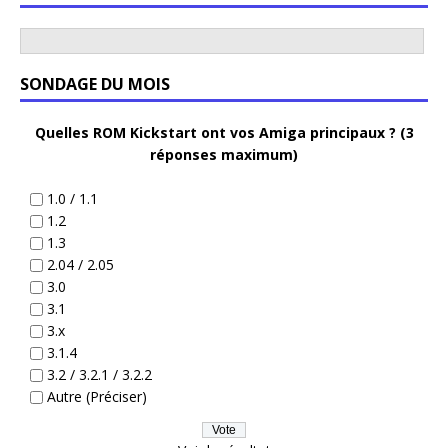
SONDAGE DU MOIS
Quelles ROM Kickstart ont vos Amiga principaux ? (3
réponses maximum)
1.0 / 1.1
1.2
1.3
2.04 / 2.05
3.0
3.1
3.x
3.1.4
3.2 / 3.2.1 / 3.2.2
Autre (Préciser)