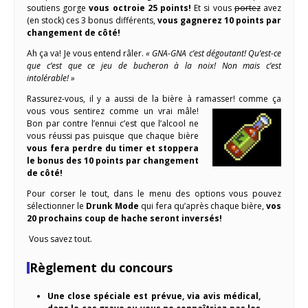
soutiens gorge
vous octroie 25 points!
Et si vous
portez
avez
(en stock) ces 3 bonus différents,
vous gagnerez 10 points par
changement de côté!
Ah ça va! Je vous entend râler.
« GNA-GNA c’est dégoutant! Qu’est-ce
que c’est que ce jeu de bucheron à la noix! Non mais c’est
intolérable! »
Rassurez-vous, il y a aussi de la bière à ramasser!
comme ça
vous vous sentirez comme un vrai mâle!
Bon par contre l’ennui c’est que l’alcool ne
vous réussi pas puisque que chaque bière
vous fera perdre du timer et stoppera
le bonus des 10 points par changement
de côté!
Pour corser le tout, dans le menu des options vous pouvez
sélectionner le
Drunk Mode
qui fera qu’après chaque bière,
vos
20 prochains coup de hache seront inversés!
Vous savez tout.
Règlement du concours
Une close spéciale est prévue, via avis médical,