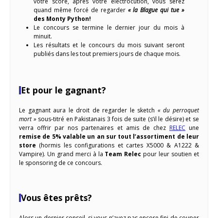
votre score, après votre électrocution, vous serez
quand même forcé de regarder
« la Blague qui tue »
des Monty Python!
Le concours se termine le dernier jour du mois à
minuit.
Les résultats et le concours du mois suivant seront
publiés dans les tout premiers jours de chaque mois.
Et pour le gagnant?
Le gagnant aura le droit de regarder le sketch
« du perroquet
mort »
sous-titré en Pakistanais 3 fois de suite (s’il le désire) et se
verra offrir par nos partenaires et amis de chez
RELEC
une
remise de 5% valable un an sur tout l’assortiment de leur
store
(hormis les configurations et cartes X5000 & A1222 &
Vampire). Un grand merci à la
Team Relec
pour leur soutien et
le sponsoring de ce concours.
Vous êtes prêts?
Alors un dernier conseil, si vous n’avez pas encore fini de couper