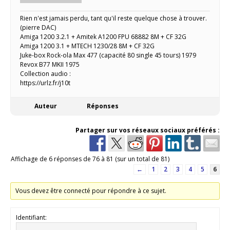
Rien n'est jamais perdu, tant qu'il reste quelque chose à trouver.
(pierre DAC)
Amiga 1200 3.2.1 + Amitek A1200 FPU 68882 8M + CF 32G
Amiga 1200 3.1 + MTECH 1230/28 8M + CF 32G
Juke-box Rock-ola Max 477 (capacité 80 single 45 tours) 1979
Revox B77 MKII 1975
Collection audio :
https://urlz.fr/j10t
Auteur
Réponses
Partager sur vos réseaux sociaux préférés :
Affichage de 6 réponses de 76 à 81 (sur un total de 81)
←
1
2
3
4
5
6
Vous devez être connecté pour répondre à ce sujet.
Identifiant: