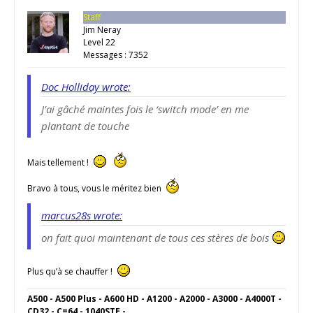
Staff
Jim Neray
Level 22
Messages : 7352
Doc Holliday wrote:
J’ai gâché maintes fois le ‘switch mode’ en me
plantant de touche
Mais tellement !
Bravo à tous, vous le méritez bien
marcus28s wrote:
on fait quoi maintenant de tous ces stères de bois
Plus qu’à se chauffer !
A500 - A500 Plus - A600 HD - A1200 - A2000 - A3000 - A4000T -
CD32 - C=64 - 1040STE - ...