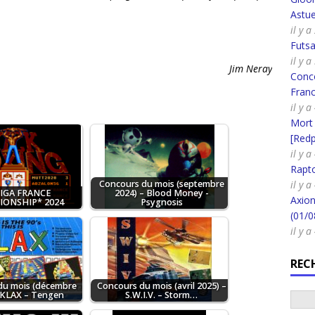
Astue
il y a
Futsa
il y a
Jim Neray
Conco
Fran
il y a
Mort
[Redpi
il y a
Rapt
Concours du mois (septembre
il y a
IGA FRANCE
2024) – Blood Money -
Axion
ONSHIP* 2024
Psygnosis
(01/0
il y 
REC
du mois (décembre
Concours du mois (avril 2025) –
 KLAX – Tengen
S.W.I.V. – Storm…