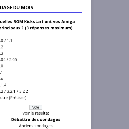
DAGE DU MOIS
uelles ROM Kickstart ont vos Amiga
principaux ? (3 réponses maximum)
.0 / 1.1
.2
.3
.04 / 2.05
.0
.1
.x
.1.4
.2 / 3.2.1 / 3.2.2
utre (Préciser)
Voir le résultat
Débattre des sondages
Anciens sondages