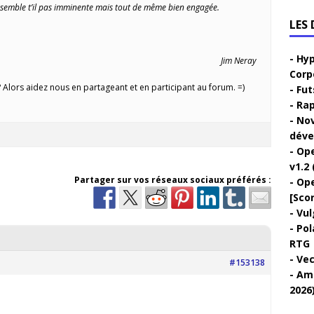
 semble t’il pas imminente mais tout de même bien engagée.
LES
Hyp
Jim Neray
Corp
Alors aidez nous en partageant et en participant au forum. =)
Fut
Rap
Nov
déve
Ope
v1.2 
Partager sur vos réseaux sociaux préférés :
Ope
[Sco
Vul
Pol
RTG
Vec
#153138
Ami
2026