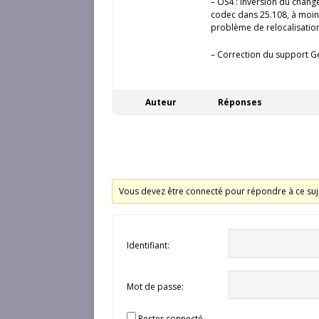
– OS4 : inversion du chang
codec dans 25.108, à moins 
problème de relocalisatio
– Correction du support Ge
Auteur
Réponses
Vous devez être connecté pour répondre à ce suj
Identifiant:
Mot de passe:
Rester connecté