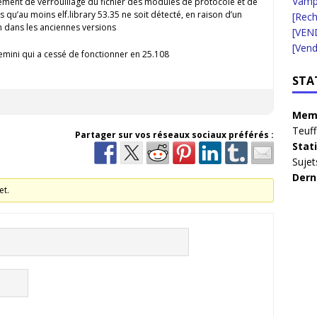
Vampi
ement de verrouillage du fichier des modules de protocole et de
qu’au moins elf.library 53.35 ne soit détecté, en raison d’un
[Rec
n dans les anciennes versions
[VEN
[Vend
mini qui a cessé de fonctionner en 25.108
STA
Memb
Teuff
Partager sur vos réseaux sociaux préférés :
Stat
Sujet
Dern
et.