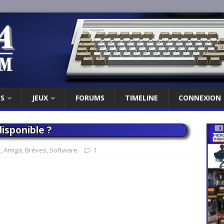
ES
JEUX
FORUMS
TIMELINE
CONNEXION
isponible ?
s
,
Amiga
,
Brèves
,
Software
1