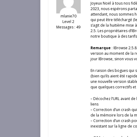
Joyeux Noël à tous nos fidè
2023, nous espérons partag
attendant, nous sommes he
mlanie70
qui peut être téléchargé (le
Level 2
s’agit de la huitième mise 
Messages : 49
2.5. Les propriétaires d’IB
notre boutique à des tarifs
Remarque
: IBrowse 2.5.8
version au moment de la ré
jour IBrowse, sinon vous 
En raison des bogues qui s
(bien qu’ils aient été rapi
une nouvelle version stable
que quelques correctifs et
– Décochez l’URL avant de l’
liens
– Correction d’un crash qui
de la mémoire lors de la mi
– Correction d’un crash pou
inexistant sur la ligne de