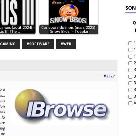
SON
Q
 mois (août 2024) –
Concours du mois (mars 2025) –
us III The…
Snow Bros. – Toaplan
1
OGAMING
#SOFTWARE
#WEB
1
1
2
3
3
#2527
3
3
2.4
lus
3
uis
A
on
pas
 la
tre
 log
 de