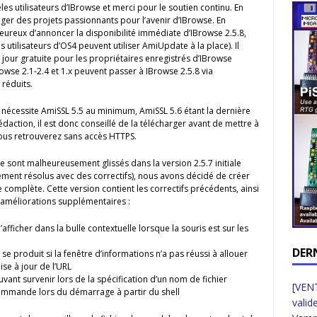
les utilisateurs d’IBrowse et merci pour le soutien continu. En
er des projets passionnants pour l’avenir d’IBrowse. En
ureux d’annoncer la disponibilité immédiate d’IBrowse 2.5.8,
s utilisateurs d’OS4 peuvent utiliser AmiUpdate à la place). Il
à jour gratuite pour les propriétaires enregistrés d’IBrowse
rowse 2.1-2.4 et 1.x peuvent passer à IBrowse 2.5.8 via
 réduits.
 nécessite AmiSSL 5.5 au minimum, AmiSSL 5.6 étant la dernière
daction, il est donc conseillé de la télécharger avant de mettre à
vous retrouverez sans accès HTTPS.
e sont malheureusement glissés dans la version 2.5.7 initiale
dement résolus avec des correctifs), nous avons décidé de créer
 complète. Cette version contient les correctifs précédents, ainsi
 améliorations supplémentaires :
afficher dans la bulle contextuelle lorsque la souris est sur les
DER
 se produit si la fenêtre d’informations n’a pas réussi à allouer
se à jour de l’URL
vant survenir lors de la spécification d’un nom de fichier
[VENT
 commande lors du démarrage à partir du shell
valid