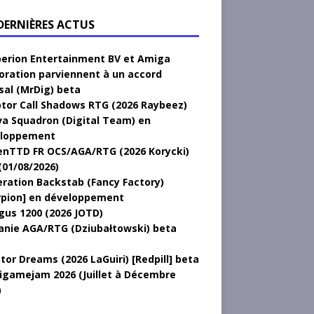
 DERNIÈRES ACTUS
erion Entertainment BV et Amiga
oration parviennent à un accord
sal (MrDig) beta
tor Call Shadows RTG (2026 Raybeez)
a Squadron (Digital Team) en
loppement
nTTD FR OCS/AGA/RTG (2026 Korycki)
(01/08/2026)
ration Backstab (Fancy Factory)
rpion] en développement
gus 1200 (2026 JOTD)
anie AGA/RTG (Dziubałtowski) beta
tor Dreams (2026 LaGuiri) [Redpill] beta
gamejam 2026 (Juillet à Décembre
)