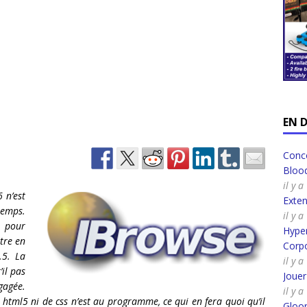
EN 
Conco
Bloo
il y 
 n’est
Exte
temps.
il y 
 pour
Hyper
tre en
Corpo
.5. La
il y 
’il pas
Joue
agée.
il y 
tml5 ni de css n’est au programme, ce qui en fera quoi qu’il
Gloo