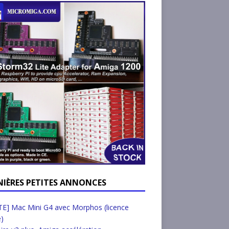
NIÈRES PETITES ANNONCES
E] Mac Mini G4 avec Morphos (licence
e)