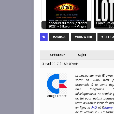
Concours du mois (octobre
Concours du
2023) – Silkworm – Virgin
Lot
#AMIGA
#BROWSER
#RETR
Créateur
Sujet
3 avril 2017 à 18 h 09 min
Le navigateur web IBrowse 
sortit en 2006 n’est p
disponible à la vente dep
bien longtemps. S
développement ne semble 
Amiga France
arrêté pour autant puisque
team d’IBrowse vient de met
en ligne la
FAQ
et l’
history
de la version 2.5. La sortie