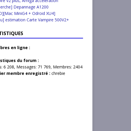
re v2 plus, Amiga accélération
herche] Depannage A1200
D][Mac MiniG4 + Odroid XU4]
u] estimation Carte Vampire 500V2+
TISTIQUES
res en ligne :
istiques du forum :
s:
6 208,
Messages:
71 769,
Membres:
2404
ier membre enregistré :
chrebie