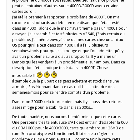
le problème du 4000T soit résolu. Dieu seul sait si ce problème
peut en entraîner d’autres sur le 4000D/3000D avec certaines
cartes zoro….
J’ai été le premier à rapporter le problème du 4000T. On m’a
raconté des bobards au début en me disant que c’était testé
dans un 4000T alors que le mec n’avait même pas un 4000T pour
essayer. J’ai assemblé et testé plusieurs A3640, j’étais certain du
problème. J’ai même envoyé une de mes cartes chez un ami au
US pour qu’il la test dans son 4000T. Il a fallu plusieurs
semaines/mois pour que cela bouge et que l’on admette qu’il y
avait un problème suite à d’autres rapports. Il y a même un
Danois qui les vend(ait) à un prix démentiel sur amibay. Dans ça
description c’était indiqué testé dans un 4000T. Chose
impossible !!!
Il semble que la plupart des gens achètent et stock dans une
armoire, Pas étonnant dans ce cas qu’il faille attendre des
semaines/mois pour se rendre compte d’un problème.
Dans mon 3000D cela tourne bien mais il y a aussi des retours
assez mitigé pour la stabilité dans les 3000s…
De toute manière, nous aurons bientôt mieux que cette carte.
Une personne très talentueuse d’A1K est entrain d’adapter la 060
du GBA1000 pour le 4000/3000, carte qui embarque 128MB de
ram. Son prototype est fonctionnel. Il lui reste à régler un
problème de DMA pour le 4000T. Il compte finir la carte cette