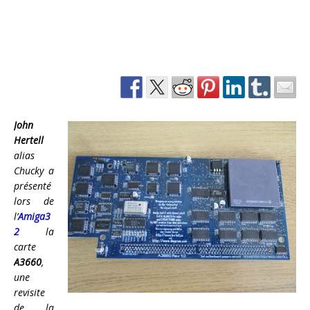
John
Hertell
alias
Chucky a
présenté
lors de
l’
Amiga3
2
la
carte
A3660
,
une
revisite
de la