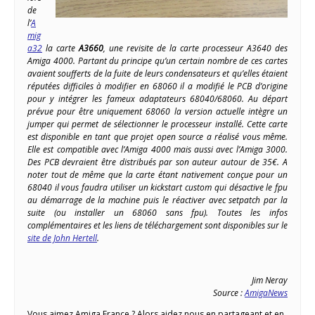
de
l’
A
mig
a32
la carte
A3660
, une revisite de la carte processeur A3640 des
Amiga 4000. Partant du principe qu’un certain nombre de ces cartes
avaient soufferts de la fuite de leurs condensateurs et qu’elles étaient
réputées difficiles à modifier en 68060 il a modifié le PCB d’origine
pour y intégrer les fameux adaptateurs 68040/68060. Au départ
prévue pour être uniquement 68060 la version actuelle intègre un
jumper qui permet de sélectionner le processeur installé. Cette carte
est disponible en tant que projet open source a réalisé vous même.
Elle est compatible avec l’Amiga 4000 mais aussi avec l’Amiga 3000.
Des PCB devraient être distribués par son auteur autour de 35€. A
noter tout de même que la carte étant nativement conçue pour un
68040 il vous faudra utiliser un kickstart custom qui désactive le fpu
au démarrage de la machine puis le réactiver avec setpatch par la
suite (ou installer un 68060 sans fpu). Toutes les infos
complémentaires et les liens de téléchargement sont disponibles sur le
site de John Hertell
.
Jim Neray
Source :
AmigaNews
Vous aimez Amiga France ? Alors aidez nous en partageant et en