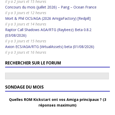
il y a 2 jours et 15 heures
Concours du mois (juillet 2026) – Pang – Ocean France
il y a 3 jours et 12 heures
Mort & Phil OCS/AGA (2026 AmigaFactory) [Redpill]
il y a 3 jours et 14 heures
Raptor Call Shadows AGA/RTG (Raybeez) Beta 0.8.2
(03/08/2026)
il y a 3 jours et 15 heures
Axion ECS/AGA/RTG (VirtualAssets) beta (01/08/2026)
il y a 3 jours et 16 heures
RECHERCHER SUR LE FORUM
SONDAGE DU MOIS
Quelles ROM Kickstart ont vos Amiga principaux ? (3
réponses maximum)