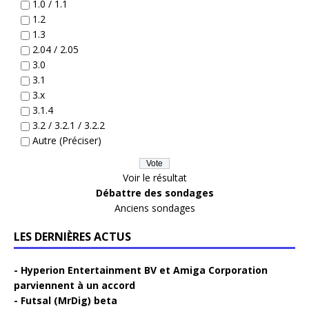
1.0 / 1.1
1.2
1.3
2.04 / 2.05
3.0
3.1
3.x
3.1.4
3.2 / 3.2.1 / 3.2.2
Autre (Préciser)
Voir le résultat
Débattre des sondages
Anciens sondages
LES DERNIÈRES ACTUS
Hyperion Entertainment BV et Amiga Corporation
parviennent à un accord
Futsal (MrDig) beta