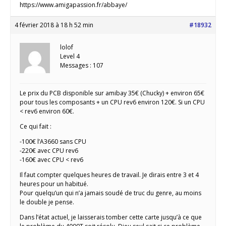
https://www.amigapassion.fr/abbaye/
4 février 2018 à 18 h 52 min
#18932
lolof
Level 4
Messages : 107
Le prix du PCB disponible sur amibay 35€ (Chucky) + environ 65€
pour tous les composants + un CPU rev6 environ 120€. Si un CPU
< rev6 environ 60€.
Ce qui fait :
-100€ l’A3660 sans CPU
-220€ avec CPU rev6
-160€ avec CPU < rev6
Il faut compter quelques heures de travail. Je dirais entre 3 et 4
heures pour un habitué.
Pour quelqu’un qui n’a jamais soudé de truc du genre, au moins
le double je pense.
Dans l’état actuel, je laisserais tomber cette carte jusqu’à ce que