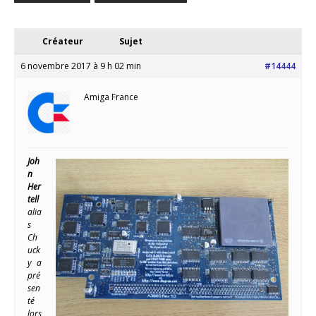
Créateur
Sujet
6 novembre 2017 à 9 h 02 min
#14444
Amiga France
Joh
n
Her
tell
alia
s
Ch
uck
y a
pré
sen
té
lors