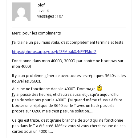
lolof
Level 4
Messages : 107
Merci pour les compliments.
J’ai trainé un peu mais voilà, c’est complètement terminé et testé.
https://photos.app.goo.gl/43FMoakXzNPYFMos2
Fonctionne dans mon 4000D, 3000D par contre ne boot pas sur
mon 4000T.
Il y a un problème générale avec toutes les répliques 3640s et les
nouvelles 3660s.
Aucune ne fonctionne dans le 4000T. Dommage
J’y ai passé des heures, et d’autres aussi et jusqu’à aujourd’hui
pas de solutions pour le 4000T. J’ai quand même réussis à faire
booter une réplique de 3640 sur le T avec un hack pas très
propre sur U200 mais c’est pas une solution…..
Ce qui est triste, c’est qu’une branche de 3640 qui ne fonctionne
pas dans le T a été créé. Méfiez-vous si vous cherchez une de ces
cartes pour un 4000T….