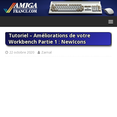
Tutoriel – Améliorations de votre
Workbench Partie 1 : NewIcons
22 octobre 2020
Zarnal