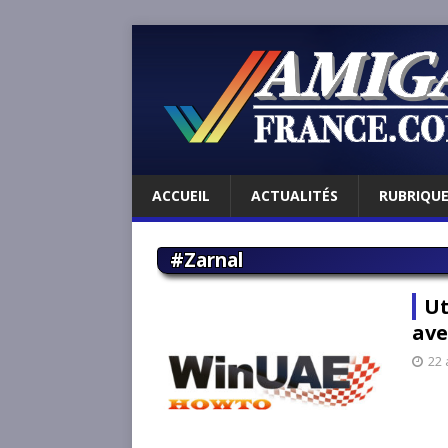
ACCUEIL
ACTUALITÉS
RUBRIQU
#Zarnal
Ut
ave
22 