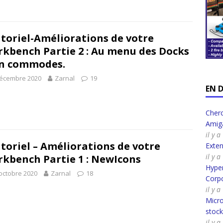
toriel-Améliorations de votre
kbench Partie 2 : Au menu des Docks
n commodes.
décembre 2020
Zarnal
19
EN 
Cherc
Amig
il y 
toriel – Améliorations de votre
Exte
il y 
kbench Partie 1 : NewIcons
Hyper
octobre 2020
Zarnal
18
Corpo
il y 
Micro
stoc
il y 