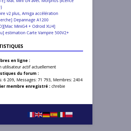
E] Mac Mini G4 avec Morphos (licence
e)
re v2 plus, Amiga accélération
herche] Depannage A1200
D][Mac MiniG4 + Odroid XU4]
u] estimation Carte Vampire 500V2+
TISTIQUES
res en ligne :
 utilisateur actif actuellement
istiques du forum :
s:
6 209,
Messages:
71 793,
Membres:
2404
ier membre enregistré :
chrebie