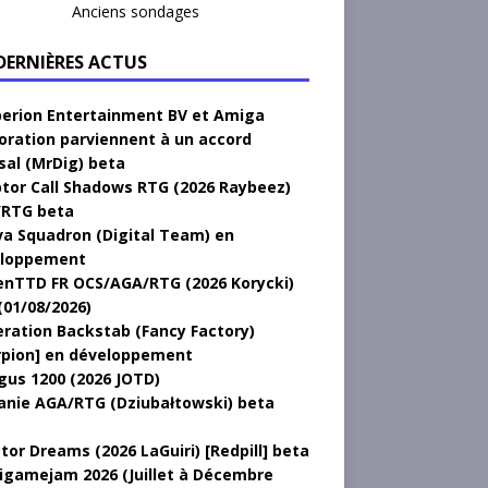
Anciens sondages
 DERNIÈRES ACTUS
erion Entertainment BV et Amiga
oration parviennent à un accord
sal (MrDig) beta
tor Call Shadows RTG (2026 Raybeez)
RTG beta
a Squadron (Digital Team) en
loppement
nTTD FR OCS/AGA/RTG (2026 Korycki)
(01/08/2026)
ration Backstab (Fancy Factory)
rpion] en développement
gus 1200 (2026 JOTD)
anie AGA/RTG (Dziubałtowski) beta
tor Dreams (2026 LaGuiri) [Redpill] beta
gamejam 2026 (Juillet à Décembre