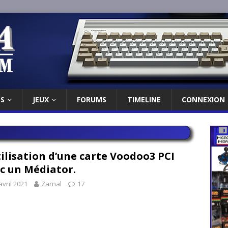
ES
JEUX
FORUMS
TIMELINE
CONNEXION
ilisation d’une carte Voodoo3 PCI
c un Médiator.
avril 2021
Zarnal
17