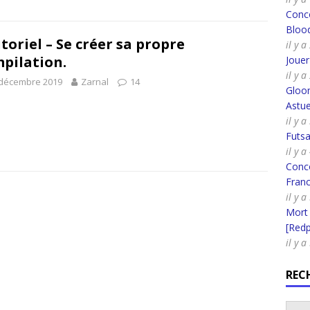
Conco
Bloo
toriel – Se créer sa propre
il y 
pilation.
Joue
il y 
 décembre 2019
Zarnal
14
Gloo
Astue
il y 
Futsa
il y 
Conco
Fran
il y 
Mort
[Redpi
il y 
REC