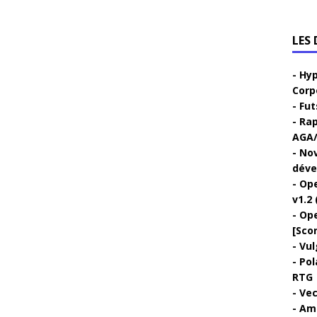
LES
Hyp
Corp
Fut
Rap
AGA/
Nov
déve
Ope
v1.2 
Ope
[Sco
Vul
Pol
RTG
Vec
Ami