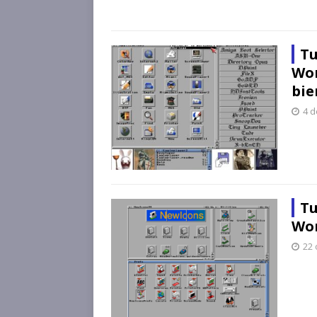
Tu
Wor
bie
4 
Tu
Wor
22 