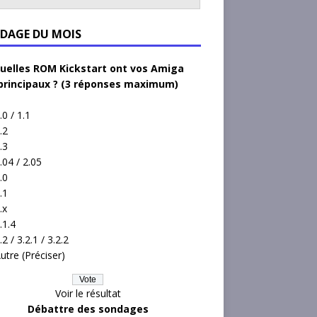
DAGE DU MOIS
uelles ROM Kickstart ont vos Amiga
principaux ? (3 réponses maximum)
.0 / 1.1
.2
.3
.04 / 2.05
.0
.1
.x
.1.4
.2 / 3.2.1 / 3.2.2
utre (Préciser)
Voir le résultat
Débattre des sondages