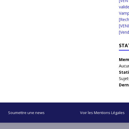
[VENT
valid
Vampi
[Rec
[VEN
[Vend
STA
Memb
Aucun
Stat
Sujet
Dern
Soumettre une news
Voir les Mentions Légales