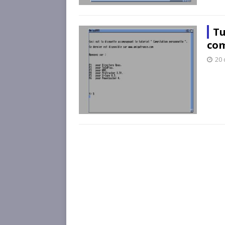
Tu
com
20