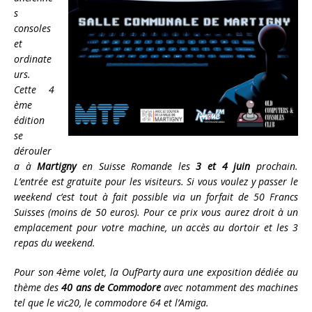
s
consoles
et
ordinate
urs.
Cette 4
ème
édition
se
dérouler
a à
Martigny
en Suisse Romande les
3 et 4 juin
prochain.
L’entrée est gratuite pour les visiteurs. Si vous voulez y passer le
weekend c’est tout à fait possible via un forfait de 50 Francs
Suisses (moins de 50 euros). Pour ce prix vous aurez droit à un
emplacement pour votre machine, un accès au dortoir et les 3
repas du weekend.
Pour son 4ème volet, la OufParty aura une exposition dédiée au
thème des
40 ans de Commodore
avec notamment des machines
tel que le vic20, le commodore 64 et l’Amiga.