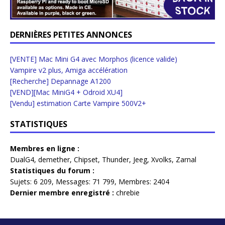
DERNIÈRES PETITES ANNONCES
[VENTE] Mac Mini G4 avec Morphos (licence valide)
Vampire v2 plus, Amiga accélération
[Recherche] Depannage A1200
[VEND][Mac MiniG4 + Odroid XU4]
[Vendu] estimation Carte Vampire 500V2+
STATISTIQUES
Membres en ligne :
DualG4
,
demether
,
Chipset
,
Thunder
,
Jeeg
,
Xvolks
,
Zarnal
Statistiques du forum :
Sujets:
6 209,
Messages:
71 799,
Membres:
2404
Dernier membre enregistré :
chrebie