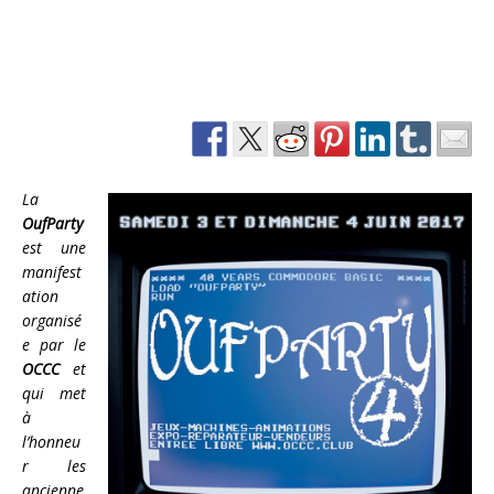
La
OufParty
est une
manifest
ation
organisé
e par le
OCCC
et
qui met
à
l’honneu
r les
ancienne