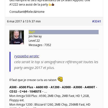
des Vampire et des représentants de LA team Appolo. Une
A1222 sera aussi de la party
Consultant@Relec&Home
6 mai 2017 à 13 h 37 min
#3341
Staff
Jim Neray
Level 22
Messages : 7352
ryosaeba wrote:
cela serait le top si amigafrance référençait toutes les
party amiga 2017 et plus.
Il faut que je creuse ca tu as raison
A500 - A500 Plus - A600 HD - A1200 - A2000 - A3000 - A4000T -
CD32 - C=64 - 1040STE - ...
Mon Amiga 500 Plus : A590, 2MB Chip, 2MB Fast, HD 1,2GB,
Floppy ext.
Mon Amiga 1200 : Blizzard 1260, 2MB Chip, 256MB Fast, HD