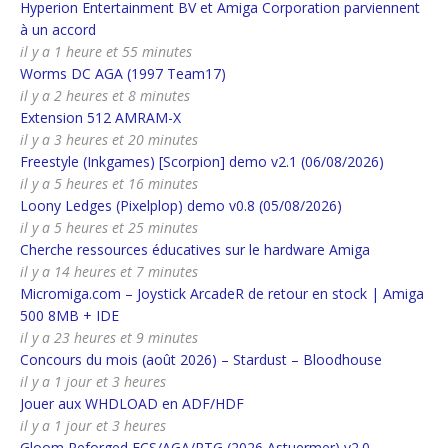
Hyperion Entertainment BV et Amiga Corporation parviennent
à un accord
il y a 1 heure et 55 minutes
Worms DC AGA (1997 Team17)
il y a 2 heures et 8 minutes
Extension 512 AMRAM-X
il y a 3 heures et 20 minutes
Freestyle (Inkgames) [Scorpion] demo v2.1 (06/08/2026)
il y a 5 heures et 16 minutes
Loony Ledges (Pixelplop) demo v0.8 (05/08/2026)
il y a 5 heures et 25 minutes
Cherche ressources éducatives sur le hardware Amiga
il y a 14 heures et 7 minutes
Micromiga.com – Joystick ArcadeR de retour en stock | Amiga
500 8MB + IDE
il y a 23 heures et 9 minutes
Concours du mois (août 2026) – Stardust – Bloodhouse
il y a 1 jour et 3 heures
Jouer aux WHDLOAD en ADF/HDF
il y a 1 jour et 3 heures
Gloom Reforged ECS/AGA/RTG (2026 Astuermer) v2.0