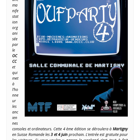
ma
nife
stat
ion
org
ani
sée
par
le
OC
CC
et
qui
met
à
l’ho
nne
ur
les
anc
ien
nes
consoles et ordinateurs. Cette 4 ème édition se déroulera à
Martigny
en Suisse Romande les
3 et 4 juin
prochain. L’entrée est gratuite pour