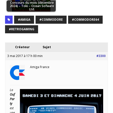
Concours du mois (décembre
2024) – Toki – Ocean Sofware
Ltd.
#AMIGA
#COMMODORE
#COMMODORE64
#RETROGAMING
Créateur
Sujet
3 mai 2017 à 17 h 00 min
#3300
Amiga France
La
Ouf
Par
ty
est
une