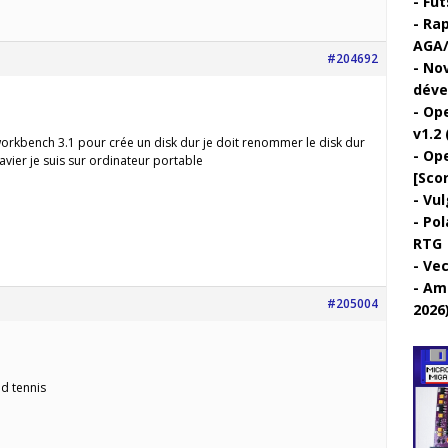
Fut
Rap
AGA/
#204692
Nov
déve
Ope
v1.2 
 workbench 3.1 pour crée un disk dur je doit renommer le disk dur
Ope
lavier je suis sur ordinateur portable
[Sco
Vul
Pol
RTG
Vec
Ami
#205004
2026
d tennis