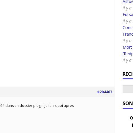
Astue
il y a
Futsa
il y a
Conco
Fran
il y a
Mort
[Redpi
il y a
REC
#204463
SON
_x64 dans un dossier plugin je fais quoi aprés
Q