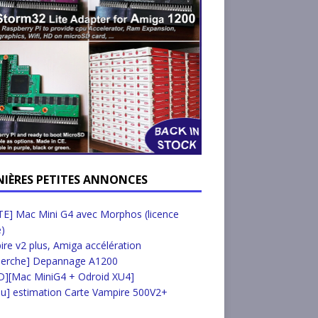
NIÈRES PETITES ANNONCES
E] Mac Mini G4 avec Morphos (licence
e)
re v2 plus, Amiga accélération
herche] Depannage A1200
D][Mac MiniG4 + Odroid XU4]
u] estimation Carte Vampire 500V2+