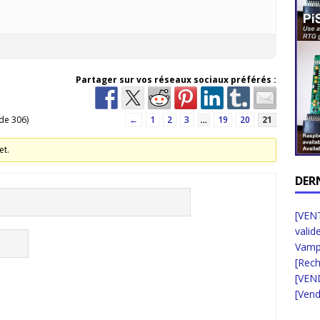
Partager sur vos réseaux sociaux préférés :
 de 306)
←
1
2
3
…
19
20
21
et.
DER
[VENT
valid
Vampi
[Rec
[VEN
[Vend