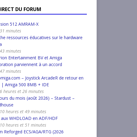
DIRECT DU FORUM
nsion 512 AMRAM-X
a 31 minutes
he ressources éducatives sur le hardware
a
a 43 minutes
ion Entertainment BV et Amiga
ration parviennent à un accord
a 47 minutes
miga.com – Joystick ArcadeR de retour en
k | Amiga 500 8MB + IDE
a 6 heures et 26 minutes
urs du mois (août 2026) – Stardust –
dhouse
a 10 heures et 49 minutes
r aux WHDLOAD en ADF/HDF
a 10 heures et 51 minutes
m Reforged ECS/AGA/RTG (2026