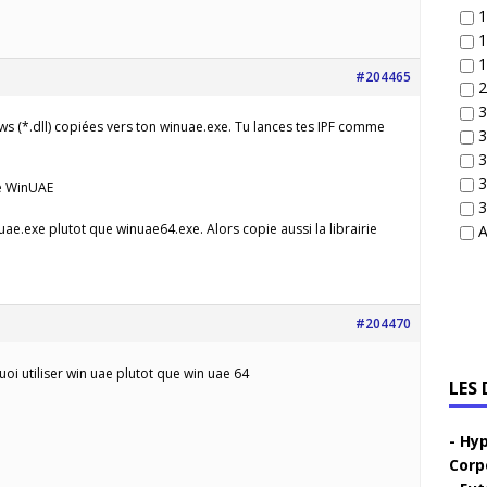
1
1
1
#204465
2
3
ows (*.dll) copiées vers ton winuae.exe. Tu lances tes IPF comme
3
3
3
ce WinUAE
3
inuae.exe plutot que winuae64.exe. Alors copie aussi la librairie
A
#204470
oi utiliser win uae plutot que win uae 64
LES
Hyp
Corp