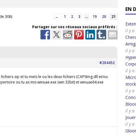
EN 
 de 306)
←
1
2
3
…
19
20
21
Exte
Partager sur vos réseaux sociaux préférés :
il y 
Cherc
Amig
il y 
Hyper
#204452
Corpo
il y 
ichiers zip et tu mets le ou les deux fichiers (CAPSImg.dll et/ou
Micro
épertoire ou tu as mis winuae.exe (win 32bit) et winuae64.exe
stoc
il y 
Conco
Bloo
il y 
Joue
il y 
Gloo