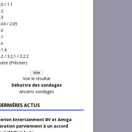
.0 / 1.1
.2
.3
.04 / 2.05
.0
.1
.x
.1.4
.2 / 3.2.1 / 3.2.2
utre (Préciser)
Voir le résultat
Débattre des sondages
Anciens sondages
 DERNIÈRES ACTUS
erion Entertainment BV et Amiga
oration parviennent à un accord