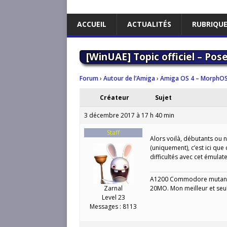
ACCUEIL
ACTUALITÉS
RUBRIQU
[WinUAE] Topic officiel – Pos
Forum
›
Autour de l’Amiga
›
Amiga OS 4 – MorphOS
Créateur
Sujet
3 décembre 2017 à 17 h 40 min
Staff
Alors voilà, débutants ou 
(uniquement), c’est ici que
difficultés avec cet émulate
A1200 Commodore mutant 
Zarnal
20MO. Mon meilleur et seu
Level 23
Messages : 8113