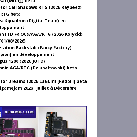
sal (MrDig) beta
tor Call Shadows RTG (2026 Raybeez)
RTG beta
a Squadron (Digital Team) en
loppement
nTTD FR OCS/AGA/RTG (2026 Korycki)
(01/08/2026)
ration Backstab (Fancy Factory)
rpion] en développement
gus 1200 (2026 JOTD)
anie AGA/RTG (Dziubałtowski) beta
tor Dreams (2026 LaGuiri) [Redpill] beta
gamejam 2026 (Juillet à Décembre
)