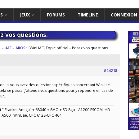
ES
JEUX
FORUMS
TIMELINE
CONNEXION
ez vos questions.
 – UAE – AROS
›
[WinUAE] Topic officiel – Posez vos questions.
#24218
non, si vous avez des questions spécifiques concernant WinUae
 cela se passe. J’attends vos questions pour y répondre en cas de
ur.
" FrankenAmiga" + 68040 + 8MO + SD 8go - A1200 ESCOM. HD
l A500 : WinUae. CPC 6128-CPC 464.