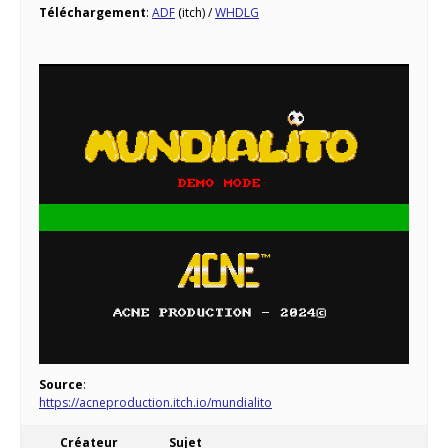
Téléchargement
:
ADF
(itch) /
WHDLG
Source
:
https://acneproduction.itch.io/mundialito
Créateur
Sujet