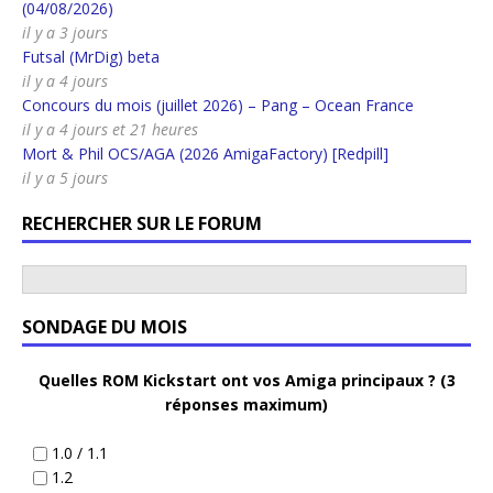
(04/08/2026)
il y a 3 jours
Futsal (MrDig) beta
il y a 4 jours
Concours du mois (juillet 2026) – Pang – Ocean France
il y a 4 jours et 21 heures
Mort & Phil OCS/AGA (2026 AmigaFactory) [Redpill]
il y a 5 jours
RECHERCHER SUR LE FORUM
SONDAGE DU MOIS
Quelles ROM Kickstart ont vos Amiga principaux ? (3
réponses maximum)
1.0 / 1.1
1.2