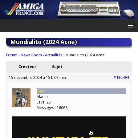
Mundialito (2024 Acne)
Forum
›
News Room
›
Actualités
›
Mundialito (2024 Acne)
Créateur
Sujet
15 décembre 2024 à 15 h 07 min
#190494
Staff
Aladin
Level 25
Messages : 16068