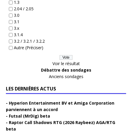
1.3
2.04 / 2.05
3.0
3.1
3.x
3.1.4
3.2 / 3.2.1 / 3.2.2
Autre (Préciser)
Voir le résultat
Débattre des sondages
Anciens sondages
LES DERNIÈRES ACTUS
Hyperion Entertainment BV et Amiga Corporation
parviennent à un accord
Futsal (MrDig) beta
Raptor Call Shadows RTG (2026 Raybeez) AGA/RTG
beta