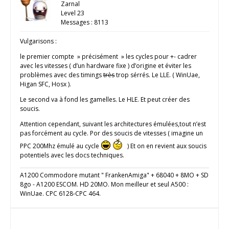
Zarnal
Level 23
Messages : 8113
Vulgarisons :
le premier compte » précisément » les cycles pour +- cadrer
avec les vitesses ( d’un hardware fixe ) d’origine et éviter les
problèmes avec des timings
très
trop sérrés. Le LLE. ( WinUae,
Higan SFC, Hosx ).
Le second va à fond les gamelles. Le HLE. Et peut créer des
soucis.
Attention cependant, suivant les architectures émulées,tout n’est
pas forcément au cycle. Por des soucis de vitesses ( imagine un
PPC 200Mhz émulé au cycle
) Et on en revient aux soucis
potentiels avec les docs techniques.
A1200 Commodore mutant " FrankenAmiga" + 68040 + 8MO + SD
8go - A1200 ESCOM. HD 20MO. Mon meilleur et seul A500 :
WinUae. CPC 6128-CPC 464.