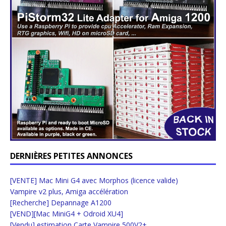
DERNIÈRES PETITES ANNONCES
[VENTE] Mac Mini G4 avec Morphos (licence valide)
Vampire v2 plus, Amiga accélération
[Recherche] Depannage A1200
[VEND][Mac MiniG4 + Odroid XU4]
[Vendu] estimation Carte Vampire 500V2+