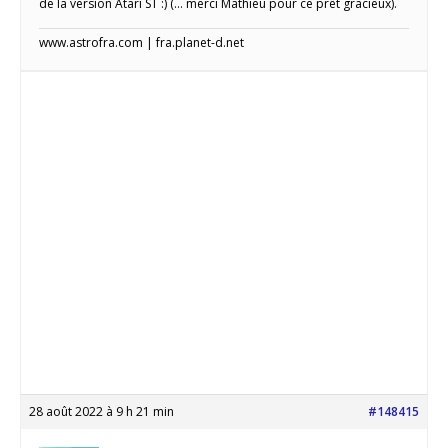
de la version Atari ST :) (… merci Mathieu pour ce prêt gracieux).
www.astrofra.com | fra.planet-d.net
28 août 2022 à 9 h 21 min
#148415