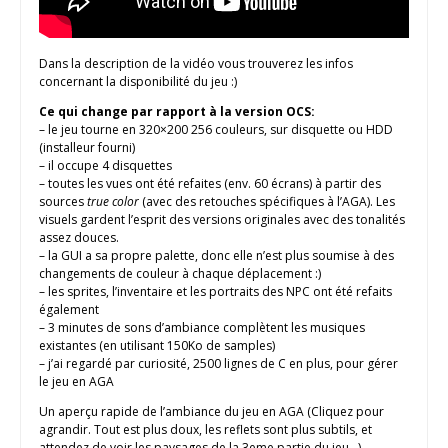
Dans la description de la vidéo vous trouverez les infos
concernant la disponibilité du jeu :)
Ce qui change par rapport à la version OCS:
– le jeu tourne en 320×200 256 couleurs, sur disquette ou HDD
(installeur fourni)
– il occupe 4 disquettes
– toutes les vues ont été refaites (env. 60 écrans) à partir des
sources
true color
(avec des retouches spécifiques à l’AGA). Les
visuels gardent l’esprit des versions originales avec des tonalités
assez douces.
– la GUI a sa propre palette, donc elle n’est plus soumise à des
changements de couleur à chaque déplacement :)
– les sprites, l’inventaire et les portraits des NPC ont été refaits
également
– 3 minutes de sons d’ambiance complètent les musiques
existantes (en utilisant 150Ko de samples)
– j’ai regardé par curiosité, 2500 lignes de C en plus, pour gérer
le jeu en AGA
Un aperçu rapide de l’ambiance du jeu en AGA (Cliquez pour
agrandir. Tout est plus doux, les reflets sont plus subtils, et
attendez de voir les paysages de la 3eme partie du jeu…)