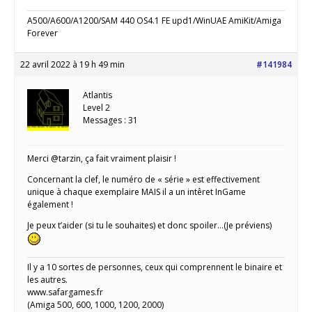
A500/A600/A1200/SAM 440 OS4.1 FE upd1/WinUAE AmiKit/Amiga
Forever
22 avril 2022 à 19 h 49 min
#141984
Atlantis
Level 2
Messages : 31
Merci @tarzin, ça fait vraiment plaisir !
Concernant la clef, le numéro de « série » est effectivement
unique à chaque exemplaire MAIS il a un intêret InGame
également !
Je peux t’aider (si tu le souhaites) et donc spoiler…(Je préviens)
Il y a 10 sortes de personnes, ceux qui comprennent le binaire et
les autres.
www.safargames.fr
(Amiga 500, 600, 1000, 1200, 2000)