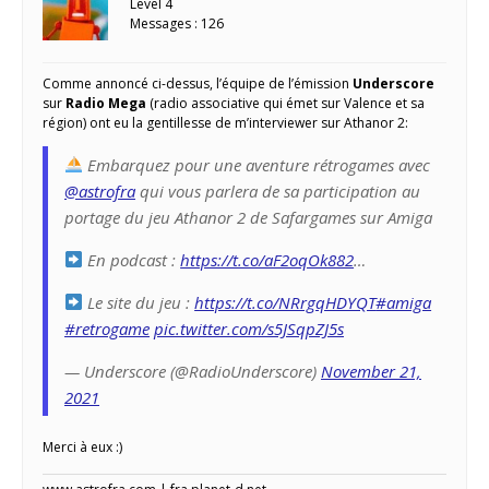
Level 4
Messages : 126
Comme annoncé ci-dessus, l’équipe de l’émission
Underscore
sur
Radio Mega
(radio associative qui émet sur Valence et sa
région) ont eu la gentillesse de m’interviewer sur Athanor 2:
Embarquez pour une aventure rétrogames avec
@astrofra
qui vous parlera de sa participation au
portage du jeu Athanor 2 de Safargames sur Amiga
En podcast :
https://t.co/aF2oqOk882
…
Le site du jeu :
https://t.co/NRrgqHDYQT
#amiga
#retrogame
pic.twitter.com/s5JSqpZJ5s
— Underscore (@RadioUnderscore)
November 21,
2021
Merci à eux :)