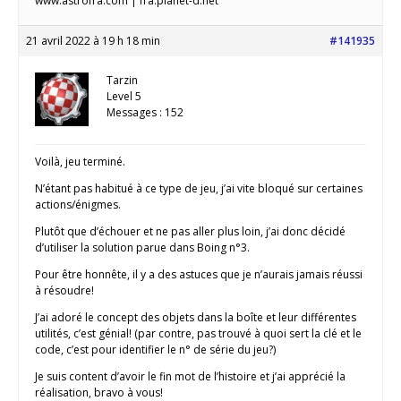
www.astrofra.com | fra.planet-d.net
21 avril 2022 à 19 h 18 min
#141935
Tarzin
Level 5
Messages : 152
Voilà, jeu terminé.
N’étant pas habitué à ce type de jeu, j’ai vite bloqué sur certaines
actions/énigmes.
Plutôt que d’échouer et ne pas aller plus loin, j’ai donc décidé
d’utiliser la solution parue dans Boing n°3.
Pour être honnête, il y a des astuces que je n’aurais jamais réussi
à résoudre!
J’ai adoré le concept des objets dans la boîte et leur différentes
utilités, c’est génial! (par contre, pas trouvé à quoi sert la clé et le
code, c’est pour identifier le n° de série du jeu?)
Je suis content d’avoir le fin mot de l’histoire et j’ai apprécié la
réalisation, bravo à vous!