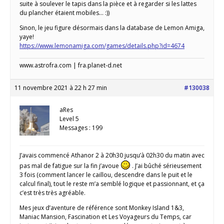
suite à soulever le tapis dans la pièce et à regarder si les lattes
du plancher étaient mobiles… :))
Sinon, le jeu figure désormais dans la database de Lemon Amiga,
yaye!
https://www.lemonamiga.com/games/details.php?id=4674
www.astrofra.com | fra.planet-d.net
11 novembre 2021 à 22 h 27 min
#130038
aRes
Level 5
Messages : 199
J’avais commencé Athanor 2 à 20h30 jusqu’à 02h30 du matin avec
pas mal de fatigue sur la fin j’avoue
. J’ai bûché sérieusement
3 fois (comment lancer le caillou, descendre dans le puit et le
calcul final), tout le reste m’a semblé logique et passionnant, et ça
c’est très très agréable.
Mes jeux d’aventure de référence sont Monkey Island 1&3,
Maniac Mansion, Fascination et Les Voyageurs du Temps, car