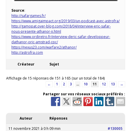
Source
:
http://safargames.fr/
https://www.amigaimpact.org/2019/03/un-podcast-avec-astrofra/
http://gamopat.over-blog.com/2018/04/interview-eric-safar-
nous-presente-athanor-ii.html
https://www.ordiretro.fr/interview-deric-safar-developpeur-
dathanor-oric-amstrad-cpc/
https://nexus23.com/warfare2/athanor/
http://astrofra.com
Créateur
Sujet
Affichage de 15 réponses de 151 à 165 (sur un total de 184)
←
1
2
3
…
10
11
12
13
→
Partager sur vos réseaux sociaux préférés :
Auteur
Réponses
11 novembre 2021 à 0 h 09 min
#130005