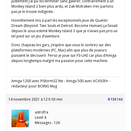
justement j’ai pu les terminer sans galérer, contrairement à un
Monkey Island 2 bien plus ardu, et Zak McKraken n’en parlons
pas je le trouve indigeste.
Honnêtement mis à part les exceptionnels jeux de Quantic
Dream (Beyond: Two Souls et Detroit: Become Human) ça faisait
depuis le sous-estimé Monkey Island 3 que je n’avais pas pris un
tel pied sur un jeu d’aventure.
Donc chapeau les gars, j’espère que vous le sortirez sur des
plateformes modernes (PC, Mac) afin que plus de joueurs
puissent le découvrir. Perso je joue sur FS-UAE car plus d’Amiga
depuis longtemps malgré ma passion pour cette machine.
Amiga 1200 avec PiStorm32 lite - Amiga 500 avec ACA500+ -
rédacteur pour BOING Mag
14 novembre 2021 à 12 h 03 min
#130144
astrofra
Level 4
Messages : 126