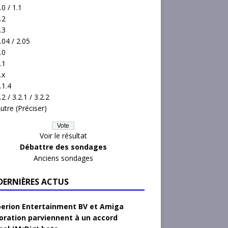
.0 / 1.1
.2
.3
.04 / 2.05
.0
.1
.x
.1.4
.2 / 3.2.1 / 3.2.2
utre (Préciser)
Voir le résultat
Débattre des sondages
Anciens sondages
 DERNIÈRES ACTUS
erion Entertainment BV et Amiga
oration parviennent à un accord