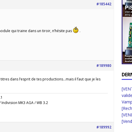
#185442
 module qui traine dans un tiroir, n’hésite pas
.
#189980
DER
titres dans l’esprit de tes productions…mais il faut que je les
[VENT
valid
.1
Vampi
 Indivision MK3 AGA / WB 3.2
[Rec
[VEN
[Vend
#189992