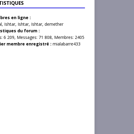
TISTIQUES
res en ligne :
l
,
Ishtar
,
Ishtar
,
Ishtar
,
demether
istiques du forum :
s:
6 209,
Messages:
71 808,
Membres:
2405
ier membre enregistré :
mialabarre433