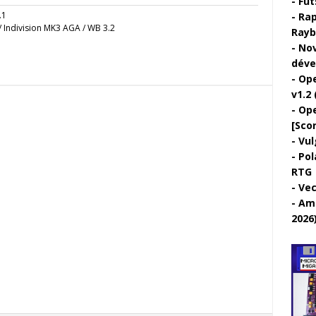
Fut
.1
Rap
 Indivision MK3 AGA / WB 3.2
Rayb
Nov
déve
Ope
v1.2 
Ope
[Sco
Vul
Pol
RTG
Vec
Ami
2026