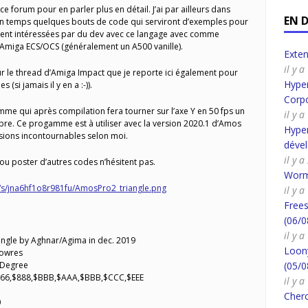
ce forum pour en parler plus en détail. J’ai par ailleurs dans
EN 
 en temps quelques bouts de code qui serviront d’exemples pour
ent intéressées par du dev avec ce langage avec comme
 Amiga ECS/OCS (généralement un A500 vanille).
Exte
il y 
r le thread d’Amiga Impact que je reporte ici également pour
Hyper
(si jamais il y en a :-)).
Corpo
mme qui après compilation fera tourner sur l’axe Y en 50 fps un
il y 
mbre. Ce progamme est à utiliser avec la version 2020.1 d’Amos
Hyper
sions incontournables selon moi.
déve
il y 
 ou poster d’autres codes n’hésitent pas.
Worm
s/jna6hf1o8r981fu/AmosPro2_triangle.png
il y a
Frees
(06/0
il y a
iangle by Aghnar/Agima in dec. 2019
Loony
Lowres
: Degree
(05/0
0,$666,$888,$BBB,$AAA,$BBB,$CCC,$EEE
il y a
Cherc
0