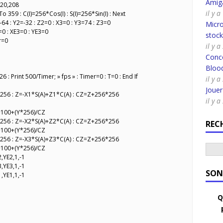
Amig
320,208
il y 
To 359 : C(I)=256*Cos(I) : S(I)=256*Sin(I) : Next
-64 : Y2=-32 : Z2=0 : X3=0 : Y3=74 : Z3=0
Micro
=0 : XE3=0 : YE3=0
stoc
r=0
il y a
Conco
Bloo
26 : Print 500/Timer; » fps » : Timer=0 : T=0 : End If
il y a
Joue
*256 : Z=-X1*S(A)+Z1*C(A) : CZ=Z+256*256
il y a
=100+(Y*256)/CZ
*256 : Z=-X2*S(A)+Z2*C(A) : CZ=Z+256*256
REC
=100+(Y*256)/CZ
*256 : Z=-X3*S(A)+Z3*C(A) : CZ=Z+256*256
=100+(Y*256)/CZ
,YE2,1,-1
,YE3,1,-1
SON
,YE1,1,-1
Q