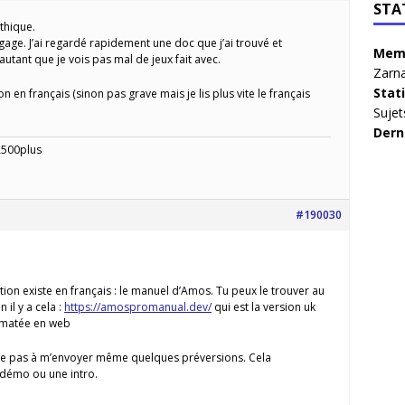
STA
thique.
ngage. J’ai regardé rapidement une doc que j’ai trouvé et
Memb
utant que je vois pas mal de jeux fait avec.
Zarna
Stat
n en français (sinon pas grave mais je lis plus vite le français
Sujet
Dern
A500plus
#190030
ion existe en français : le manuel d’Amos. Tu peux le trouver au
 il y a cela :
https://amospromanual.dev/
qui est la version uk
rmatée en web
te pas à m’envoyer même quelques préversions. Cela
 démo ou une intro.