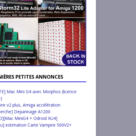
NIÈRES PETITES ANNONCES
E] Mac Mini G4 avec Morphos (licence
e)
re v2 plus, Amiga accélération
herche] Depannage A1200
D][Mac MiniG4 + Odroid XU4]
u] estimation Carte Vampire 500V2+