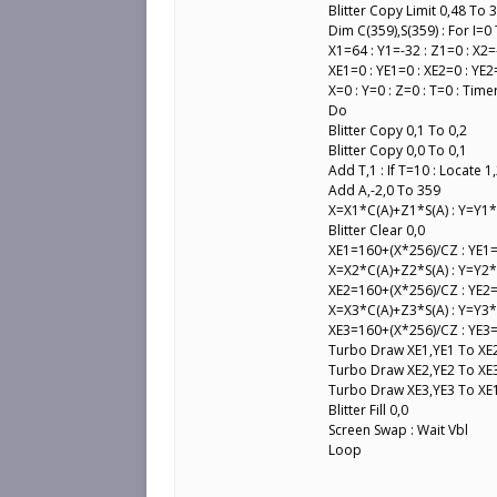
Blitter Copy Limit 0,48 To 
Dim C(359),S(359) : For I=0 
X1=64 : Y1=-32 : Z1=0 : X2=
XE1=0 : YE1=0 : XE2=0 : YE2
X=0 : Y=0 : Z=0 : T=0 : Time
Do
Blitter Copy 0,1 To 0,2
Blitter Copy 0,0 To 0,1
Add T,1 : If T=10 : Locate 1,
Add A,-2,0 To 359
X=X1*C(A)+Z1*S(A) : Y=Y1
Blitter Clear 0,0
XE1=160+(X*256)/CZ : YE1
X=X2*C(A)+Z2*S(A) : Y=Y2
XE2=160+(X*256)/CZ : YE2
X=X3*C(A)+Z3*S(A) : Y=Y3
XE3=160+(X*256)/CZ : YE3
Turbo Draw XE1,YE1 To XE2
Turbo Draw XE2,YE2 To XE3
Turbo Draw XE3,YE3 To XE1
Blitter Fill 0,0
Screen Swap : Wait Vbl
Loop