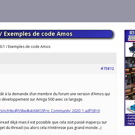
/ Exemples de code Amos
0.1 / Exemples de code Amos
#75812
oadé à la demande d’un membre du forum une version d’Amos qui
au développement sur Amiga 500 avec ce langage.
/s/nch9p4fj59lw4k4/AMOSPro_Community_2020_1.adf?dl=0
thread déjà mais il est possible que cela soit passé inaperçu sur
sujet du thread (ou alors cela n’intéresse pas grand monde…)