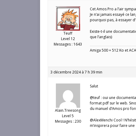
Cet Amos Pro a l’air sympa
Je n’ai jamais essayé ce la
pourquoi pas, à essayer d’a
Existe-t-il une documentatio
Teuff
que l’anglais)
Level 12
Messages : 1643
Amiga 500 + 512 Ko et AC
3 décembre 2024 à 7 h 39 min
Salut
@teuf : oui une documentat
format pdf sur le web. Sinon
du manuel d’Amos pro fo
Alain.Treesong
Level 5
@AlexMenchi Cool ! N’hési
Messages : 230
m’inspirera pour faire une