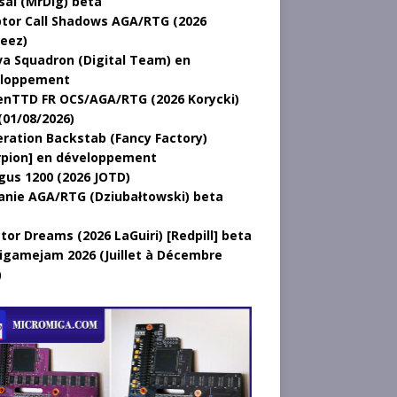
sal (MrDig) beta
tor Call Shadows AGA/RTG (2026
eez)
a Squadron (Digital Team) en
loppement
nTTD FR OCS/AGA/RTG (2026 Korycki)
(01/08/2026)
ration Backstab (Fancy Factory)
rpion] en développement
gus 1200 (2026 JOTD)
anie AGA/RTG (Dziubałtowski) beta
tor Dreams (2026 LaGuiri) [Redpill] beta
gamejam 2026 (Juillet à Décembre
)