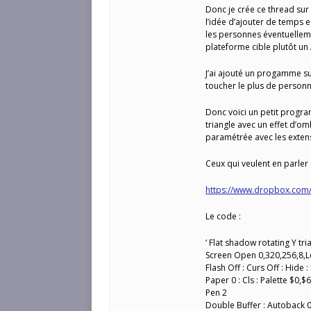
Donc je crée ce thread sur 
l’idée d’ajouter de temps
les personnes éventuellem
plateforme cible plutôt un
J’ai ajouté un progamme su
toucher le plus de personnes 
Donc voici un petit progra
triangle avec un effet d’o
paramétrée avec les exten
Ceux qui veulent en parler
https://www.dropbox.com/
Le code :
‘ Flat shadow rotating Y tr
Screen Open 0,320,256,8,
Flash Off : Curs Off : Hide 
Paper 0 : Cls : Palette $
Pen 2
Double Buffer : Autoback 