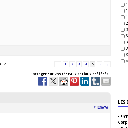
1
1
1
2
3
3
3
3
3
A
e 84)
←
1
2
3
4
5
6
→
Partager sur vos réseaux sociaux préférés :
LES
#185076
Hyp
Corp