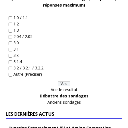
réponses maximum)
1.0 / 1.1
1.2
1.3
2.04 / 2.05
3.0
3.1
3.x
3.1.4
3.2 / 3.2.1 / 3.2.2
Autre (Préciser)
Voir le résultat
Débattre des sondages
Anciens sondages
LES DERNIÈRES ACTUS
Hyperion Entertainment BV et Amiga Corporation