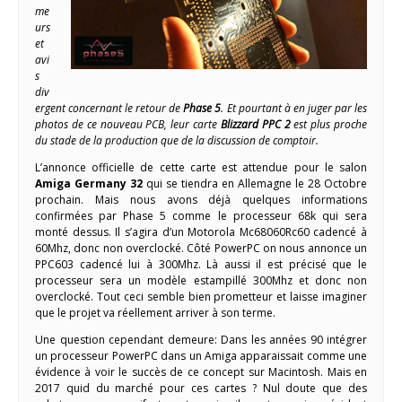
me
urs
et
avi
s
div
ergent concernant le retour de
Phase 5
. Et pourtant à en juger par les
photos de ce nouveau PCB, leur carte
Blizzard PPC 2
est plus proche
du stade de la production que de la discussion de comptoir.
L’annonce officielle de cette carte est attendue pour le salon
Amiga Germany 32
qui se tiendra en Allemagne le 28 Octobre
prochain. Mais nous avons déjà quelques informations
confirmées par Phase 5 comme le processeur 68k qui sera
monté dessus. Il s’agira d’un Motorola Mc68060Rc60 cadencé à
60Mhz, donc non overclocké. Côté PowerPC on nous annonce un
PPC603 cadencé lui à 300Mhz. Là aussi il est précisé que le
processeur sera un modèle estampillé 300Mhz et donc non
overclocké. Tout ceci semble bien prometteur et laisse imaginer
que le projet va réellement arriver à son terme.
Une question cependant demeure: Dans les années 90 intégrer
un processeur PowerPC dans un Amiga apparaissait comme une
évidence à voir le succès de ce concept sur Macintosh. Mais en
2017 quid du marché pour ces cartes ? Nul doute que des