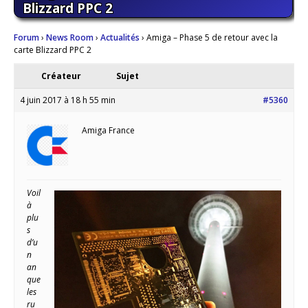
Blizzard PPC 2
Forum
›
News Room
›
Actualités
›
Amiga – Phase 5 de retour avec la
carte Blizzard PPC 2
Créateur
Sujet
4 juin 2017 à 18 h 55 min
#5360
Amiga France
Voil
à
plu
s
d’u
n
an
que
les
ru