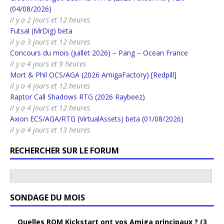
(04/08/2026)
il y a 2 jours et 12 heures
Futsal (MrDig) beta
il y a 3 jours et 12 heures
Concours du mois (juillet 2026) – Pang – Ocean France
il y a 4 jours et 9 heures
Mort & Phil OCS/AGA (2026 AmigaFactory) [Redpill]
il y a 4 jours et 12 heures
Raptor Call Shadows RTG (2026 Raybeez)
il y a 4 jours et 12 heures
Axion ECS/AGA/RTG (VirtualAssets) beta (01/08/2026)
il y a 4 jours et 13 heures
RECHERCHER SUR LE FORUM
SONDAGE DU MOIS
Quelles ROM Kickstart ont vos Amiga principaux ? (3