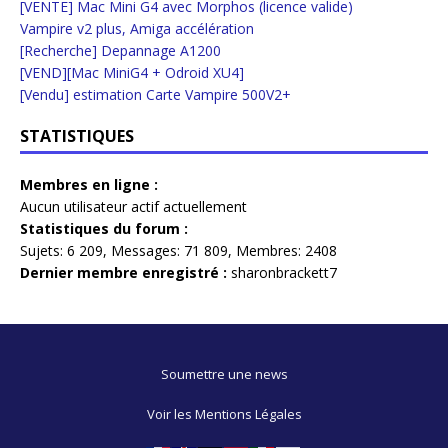
[VENTE] Mac Mini G4 avec Morphos (licence valide)
Vampire v2 plus, Amiga accélération
[Recherche] Depannage A1200
[VEND][Mac MiniG4 + Odroid XU4]
[Vendu] estimation Carte Vampire 500V2+
STATISTIQUES
Membres en ligne :
Aucun utilisateur actif actuellement
Statistiques du forum :
Sujets:
6 209,
Messages:
71 809,
Membres:
2408
Dernier membre enregistré :
sharonbrackett7
Soumettre une news
Voir les Mentions Légales