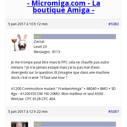
- Micromiga.com - La
boutique Amiga -
5 juin 2017 à 10 h 12 min
#5382
Staff
Zarnal
Level 23
Messages : 8113
Je me trompe peut être mais le PPC cela ne chauffe pas outre
mesure ? Je n’ai jamais essayé mais j’ai lu pas mal d’avis
divergents sur la question. Et j’imagine que dans une machine
stock c’est cramé ? Il faut une tour ?
A1200 Commodore mutant " FrankenAmiga" + 68040 + 8MO + SD
8go - A1200 ESCOM. HD 20MO. Mon meilleur et seul A500 :
WinUae. CPC 6128-CPC 464.
5 juin 2017 à 12 h 22 min
#5387
Staff