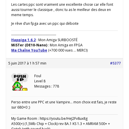
Les cartes ppc sont vraiment une excellente chose car elle font
aussi tourner le classique , donc tu as le meilleur des deux en
meme temps.
Je rêve d’un fpga avec un ppc qui déboite
---------------------------------------
Happiga 1.6.2
: Mon Amiga SURBOOSTÉ
MiSTer (DE10-Nano)
: Mon Amiga en FPGA
Ma Chaîne YouTube
(+700 000 vues ... MERCI)
5 juin 2017 à 1 h 57 min
#5377
Foul
Level 8
Messages : 778
Perso entre une PPC et une Vampire… mon choix est fais, je reste
sur 680×0 ;)
My Game Room : https://youtu.be/HeJ2Fv8ux8g
A500(+) (1,5Mb Chip + Clock) rev 8A.1 KS 1.3 + AMRAM 500+ +
Gotek (with sound hack)