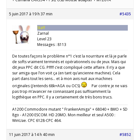
5 juin 2017 à 19 h 37 min
#5435
Staff
Zarnal
Level 23
Messages : 8113
De toutes façons le problème n°1 c’est la nourriture et là je parle
de softs vraiment terminés et opérationnels ou de jeux. Mais qui
dit jeux PPC dit CG. Pffff c’est compliqué cette affaire. Il n’y a que
sur amiga que l’on voit ça (en tant qu’ancienne machine). Cela
part dans tout les sens… et à mon avis nuit aux machines
originales (j’entends 68k+AGA ou OCS)
Par contre je ne vais
pas trop m’avancer ne connaissant pas suffisamment la
logithèque en PPC. Il y a certainement de très bons trucs.
A1200 Commodore mutant " FrankenAmiga" + 68040 + 8MO + SD
8go - A1200 ESCOM. HD 20MO. Mon meilleur et seul A500 :
WinUae. CPC 6128-CPC 464.
11 juin 2017 à 14 h 40 min
#5852