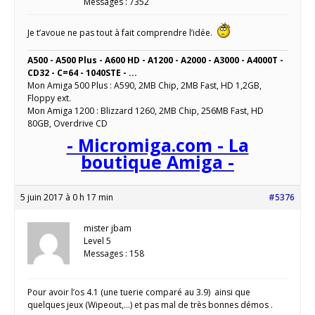
Messages : 7352
Je t’avoue ne pas tout à fait comprendre l’idée.
A500 - A500 Plus - A600 HD - A1200 - A2000 - A3000 - A4000T -
CD32 - C=64 - 1040STE - ...
Mon Amiga 500 Plus : A590, 2MB Chip, 2MB Fast, HD 1,2GB,
Floppy ext.
Mon Amiga 1200 : Blizzard 1260, 2MB Chip, 256MB Fast, HD
80GB, Overdrive CD
- Micromiga.com - La
boutique Amiga -
5 juin 2017 à 0 h 17 min
#5376
mister jbam
Level 5
Messages : 158
Pour avoir l’os 4.1 (une tuerie comparé au 3.9) ainsi que
quelques jeux (Wipeout,…) et pas mal de très bonnes démos .