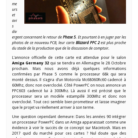
me
urs
et
avi
s
div
ergent concernant le retour de
Phase 5
. Et pourtant à en juger par les
photos de ce nouveau PCB, leur carte
Blizzard PPC 2
est plus proche
du stade de la production que de la discussion de comptoir.
L’annonce officielle de cette carte est attendue pour le salon
Amiga Germany 32
qui se tiendra en Allemagne le 28 Octobre
prochain. Mais nous avons déjà quelques informations
confirmées par Phase 5 comme le processeur 68k qui sera
monté dessus. Il s’agira d’un Motorola Mc68060Rc60 cadencé à
60Mhz, donc non overclocké. Côté PowerPC on nous annonce un
PPC603 cadencé lui à 300Mhz. Là aussi il est précisé que le
processeur sera un modèle estampillé 300Mhz et donc non
overclocké. Tout ceci semble bien prometteur et laisse imaginer
que le projet va réellement arriver à son terme.
Une question cependant demeure: Dans les années 90 intégrer
un processeur PowerPC dans un Amiga apparaissait comme une
évidence à voir le succès de ce concept sur Macintosh. Mais en
2017 quid du marché pour ces cartes ? Nul doute que des