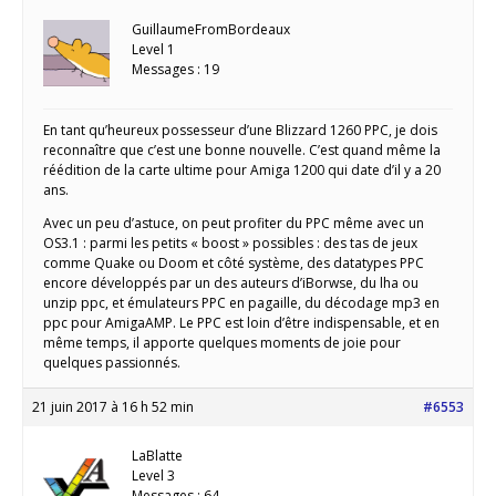
GuillaumeFromBordeaux
Level 1
Messages : 19
En tant qu’heureux possesseur d’une Blizzard 1260 PPC, je dois
reconnaître que c’est une bonne nouvelle. C’est quand même la
réédition de la carte ultime pour Amiga 1200 qui date d’il y a 20
ans.
Avec un peu d’astuce, on peut profiter du PPC même avec un
OS3.1 : parmi les petits « boost » possibles : des tas de jeux
comme Quake ou Doom et côté système, des datatypes PPC
encore développés par un des auteurs d’iBorwse, du lha ou
unzip ppc, et émulateurs PPC en pagaille, du décodage mp3 en
ppc pour AmigaAMP. Le PPC est loin d’être indispensable, et en
même temps, il apporte quelques moments de joie pour
quelques passionnés.
21 juin 2017 à 16 h 52 min
#6553
LaBlatte
Level 3
Messages : 64